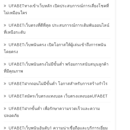
UFABETทางเข้าเว็บหลัก เปิดประสบการณ์การเสี่ยงโชคที่
ไม่เหมือนใคร
UFABETเว็บตรงที่ดีที่สุด ประสบการณ์การเดิมพันออนไลน์
ที่เหนือระดับ
UFABETเว็บพนันตรง เปิดโอกาสให้ผู้เล่นเข้าถึงการพนัน
โดยตรง
UFABETเว็บพนันตรงไม่มีขั้นต่ำ พร้อมการสนับสนุนลูกค้า
ที่มีคุณภาพ
UFABETฝากถอนไม่มีขั้นต่ำ โอกาสสำหรับการสร้างกำไร
UFABETสมัครเว็บตรงแทงบอล เว็บตรงแทงบอลUFABET
UFABETฝากขั้นต่ำ เพื่อรักษาความรวดเร็วและความ
ปลอดภัย
UFABETเว็บพนันอันดับ1 ความน่าเชื่อถือและบริการเยี่ยม