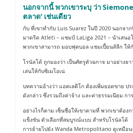
นอกจากนี้ พวกเขาระบุ ว่า Siemon
ตลาด’ เช่นเดียว
กับ ที่เขาทำกับ Luis Suarez ในปี 2020 นอกจากนี้
มาดริด Atleti – แชมป์ LaLiga 2021 – นำเสนอโ
พวกเขาสามารถ มอบฟุตบอล แชมเปี้ยนส์ลีก ให้กั
โรนัลโด้ ถูกมองว่า เป็นศัตรูตัวฉกาจ มาอย่างยา
เล่นให้กับซิเมโอเน่
บทความอ้างว่า แอตเลติโก ต้องเพิ่มยอดขาย ประม
ดังกล่าว ซึ่งรวมถึงค่าจ้าง และค่าธรรมเนียม ก
อย่างไรก็ตาม เซ็นชื่อให้เขาตามที่ พวกเขาต้อ
แข็งขัน ตัวเลือกที่สมบูรณ์แบบ สำหรับโรนัลโด้
การย้ายไปยัง Wanda Metropolitano ดูเหมือนจ