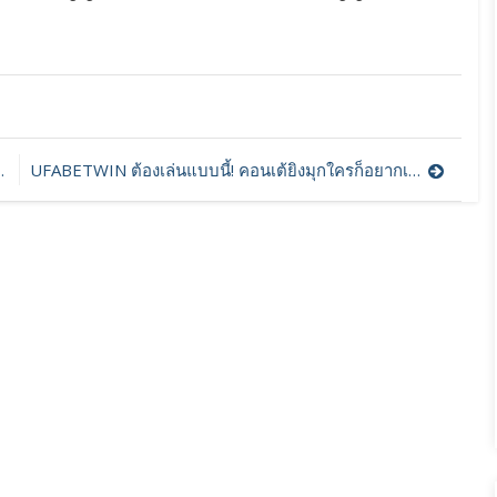
UFABETWIN ต้องเล่นแบบนี้! คอนเต้ยิงมุกใครก็อยากเป็นตัวสำรองแล้วยิงแฮตทริคเหมือนซน