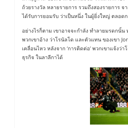
ถ้วยรางวัล หลายรายการ รวมถึงสองรายการ จาก P
ได้รับการยอมรับ ว่าเป็นหนึ่ง ในผู้ยิ่งใหญ่ ตล
อย่างไรก็ตาม เขาอาจจะกำลัง ทำลายมรดกนั้น ห
พวกเขาอ้าง ว่าโรนัลโด และตัวแทน ของเขา Jor
เคลื่อนไหว หลังจาก ‘การติดต่อ’ พวกเขาแจ้งว่าโค้ช
ธุรกิจ ในลาลีกาได้