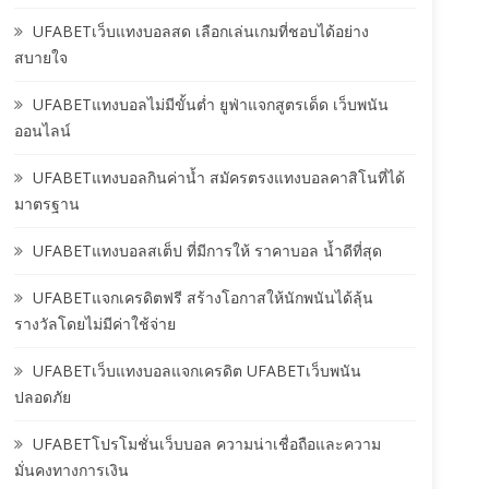
UFABETเว็บแทงบอลสด เลือกเล่นเกมที่ชอบได้อย่าง
สบายใจ
UFABETแทงบอลไม่มีขั้นต่ำ ยูฟ่าแจกสูตรเด็ด เว็บพนัน
ออนไลน์
UFABETแทงบอลกินค่าน้ำ สมัครตรงแทงบอลคาสิโนที่ได้
มาตรฐาน
UFABETแทงบอลสเต็ป ที่มีการให้ ราคาบอล น้ำดีที่สุด
UFABETแจกเครดิตฟรี สร้างโอกาสให้นักพนันได้ลุ้น
รางวัลโดยไม่มีค่าใช้จ่าย
UFABETเว็บแทงบอลแจกเครดิต UFABETเว็บพนัน
ปลอดภัย
UFABETโปรโมชั่นเว็บบอล ความน่าเชื่อถือและความ
มั่นคงทางการเงิน