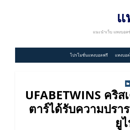
Skip
to
แ
content
แนะนำเว็บ แทงบอลขั้
โปรโมชั่นแทงบอลฟรี
แทงบอลไม
UFABETWINS คริสเตี
ตาร์ได้รับความปรา
ยู