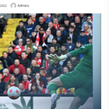
Author
Admins
 2022