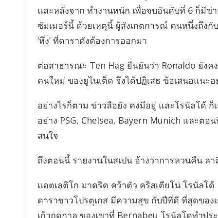
และหลังจาก ทำงานหนัก เพื่อจบอันดับที่ 6 ก็มีข
ซัมเมอร์นี้ ด้วยเหตุนี้ ผู้สังเกตการณ์ คนหนึ่งถ
‘หึ่ง’ ที่ดาราดังต้องการออกมา
ต่อสาธารณะ Ten Hag ยืนยันว่า Ronaldo ยังคงเ
คนใหม่ ของยูไนเต็ด จึงได้ปฏิเสธ ข้อเสนอแนะอย่
อย่างไรก็ตาม ข่าวลือยัง คงมีอยู่ และโรนัลโด้ 
อย่าง PSG, Chelsea, Bayern Munich และตอนนี
สนใจ
ถึงตอนนี้ รายงานในสเปน อ้างว่าการหวนคืน ลาล
แอตเลติโก มาดริด คว้าตัว คริสเตียโน่ โรนัลโด้
ดาราชาวโปรตุเกส มีความสุข กับปีที่ดี ที่สุดขอ
เก้าฤดูกาล ของเขาที่ Bernabeu โรนัลโดทำประตู 