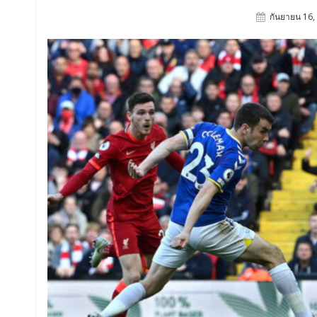
Posted
กันยายน 16,
On