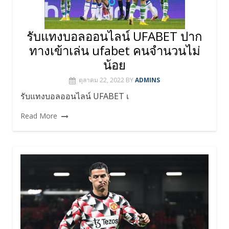
รับแทงบอลออนไลน์ UFABET ปาก
ทางเข้าเล่น ufabet คนจำนวนไม่
น้อย
ตุลาคม 22, 2022
BY
ADMINS
รับแทงบอลออนไลน์ UFABET เ
Read More