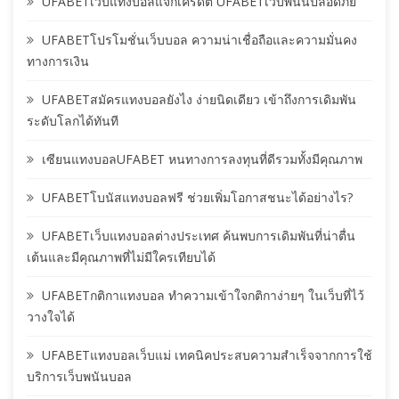
UFABETเว็บแทงบอลแจกเครดิต UFABETเว็บพนันปลอดภัย
UFABETโปรโมชั่นเว็บบอล ความน่าเชื่อถือและความมั่นคง
ทางการเงิน
UFABETสมัครแทงบอลยังไง ง่ายนิดเดียว เข้าถึงการเดิมพัน
ระดับโลกได้ทันที
เซียนแทงบอลUFABET หนทางการลงทุนที่ดีรวมทั้งมีคุณภาพ
UFABETโบนัสแทงบอลฟรี ช่วยเพิ่มโอกาสชนะได้อย่างไร?
UFABETเว็บแทงบอลต่างประเทศ ค้นพบการเดิมพันที่น่าตื่น
เต้นและมีคุณภาพที่ไม่มีใครเทียบได้
UFABETกติกาแทงบอล ทำความเข้าใจกติกาง่ายๆ ในเว็บที่ไว้
วางใจได้
UFABETแทงบอลเว็บแม่ เทคนิคประสบความสำเร็จจากการใช้
บริการเว็บพนันบอล