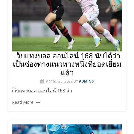
เว็บแทงบอล ออนไลน์ 168 นับได้ว่า
เป็นช่องทางแนวทางหนึ่งที่ยอดเยี่ยม
แล้ว
ตุลาคม 28, 2022
BY
ADMINS
เว็บแทงบอล ออนไลน์ 168 สำ
Read More