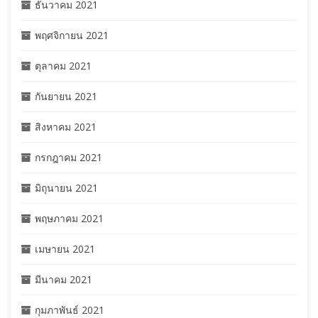
ธันวาคม 2021
พฤศจิกายน 2021
ตุลาคม 2021
กันยายน 2021
สิงหาคม 2021
กรกฎาคม 2021
มิถุนายน 2021
พฤษภาคม 2021
เมษายน 2021
มีนาคม 2021
กุมภาพันธ์ 2021