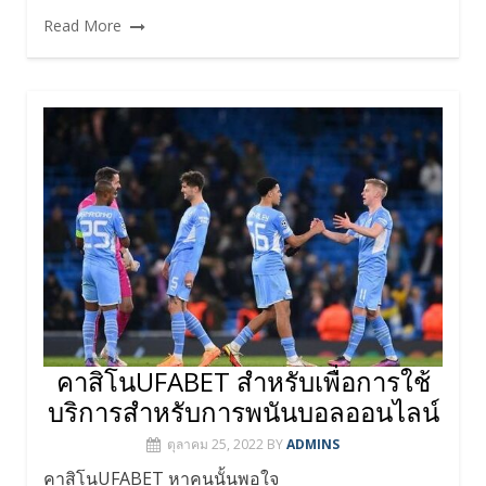
Read More
คาสิโนUFABET สำหรับเพื่อการใช้
บริการสำหรับการพนันบอลออนไลน์
ตุลาคม 25, 2022
BY
ADMINS
คาสิโนUFABET หาคนนั้นพอใจ