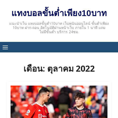
Skip
to
แทงบอลขั้นต่ำเพียง10บาท
content
แนะนำเว็บ แทงบอลขั้นต่ำ10บาท เว็บพนันออนไลน์ ขั้นต่ำเพียง
10บาท ฝาก-ถอน อัตโนมัติผ่านหน้าเว็บ ภายใน 1 นาที แถม
ไม่มีขั้นต่ำ บริการ 24ชม.
เดือน:
ตุลาคม 2022