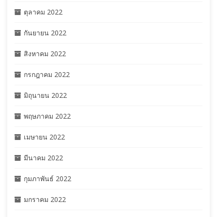
ตุลาคม 2022
กันยายน 2022
สิงหาคม 2022
กรกฎาคม 2022
มิถุนายน 2022
พฤษภาคม 2022
เมษายน 2022
มีนาคม 2022
กุมภาพันธ์ 2022
มกราคม 2022