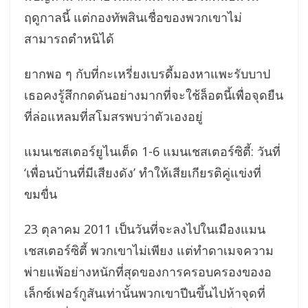
ฤดูกาลนี้ แต่กองทัพสินเชื่อของพวกเขาไม่
สามารถตำหนิได้
ยากพอ ๆ กับที่กะเหรี่ยงเบรดี้มองหาแพะรับบาป
เธอคงรู้สึกกดดันอย่างมากที่จะใช้ล็อตนี้เพื่อจุดยืน
ที่ล่อแหลมที่สโมสรพบว่าตัวเองอยู่
แมนเชสเตอร์ยูไนเต็ด 1-6 แมนเชสเตอร์ซิตี้: วันที่
‘เพื่อนบ้านที่มีเสียงดัง’ ทำให้เสียเกียรติคู่แข่งที่
ขมขื่น
23 ตุลาคม 2011 เป็นวันที่จะลงไปในเมืองแมน
เชสเตอร์ซิตี้ พวกเขาไม่เพียง แต่ทำดาเมจความ
พ่ายแพ้อย่างหนักที่สุดของการครอบครองของอ
เล็กซ์เฟอร์กูสันเท่านั้นพวกเขาปีนขึ้นไปห้าจุดที่