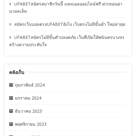
UFABETสมัครสมาชิกวันนี้ แทงบอลออนไลน์ฟรี ฝากถอนผ่า
นวอลเล็ท
สมัครเว็บบอลตรงUFABETยังไง เว็บตรงไม่มีขั้นต่ำ ใหม่ล่าสุด
UFABETสมัครไม่มีขั้นต่ำปลอดภัย เว็บที่เปิดให้พนันครบวงจร
สร้างความประทับใจ
คลังเก็บ
กุมภาพันธ์ 2024
มกราคม 2024
ธันวาคม 2023
พฤศจิกายน 2023