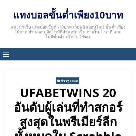
Skip
to
แทงบอลขั้นต่ำเพียง10บาท
content
แนะนำเว็บ แทงบอลขั้นต่ำ10บาท เว็บพนันออนไลน์ ขั้นต่ำเพียง
10บาท ฝาก-ถอน อัตโนมัติผ่านหน้าเว็บ ภายใน 1 นาที แถม
ไม่มีขั้นต่ำ บริการ 24ชม.
ข่าวฟุตบอล
UFABETWINS 20
อันดับผู้เล่นที่ทำสกอร์
สูงสุดในพรีเมียร์ลีก