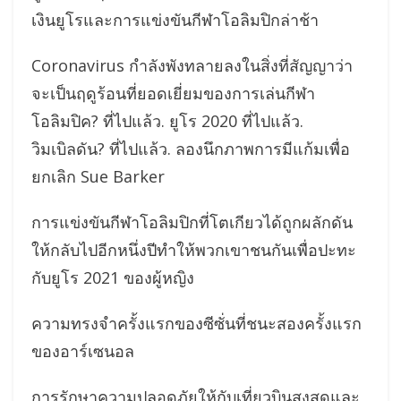
เงินยูโรและการแข่งขันกีฬาโอลิมปิกล่าช้า
Coronavirus กำลังพังทลายลงในสิ่งที่สัญญาว่า
จะเป็นฤดูร้อนที่ยอดเยี่ยมของการเล่นกีฬา
โอลิมปิค? ที่ไปแล้ว. ยูโร 2020 ที่ไปแล้ว.
วิมเบิลดัน? ที่ไปแล้ว. ลองนึกภาพการมีแก้มเพื่อ
ยกเลิก Sue Barker
การแข่งขันกีฬาโอลิมปิกที่โตเกียวได้ถูกผลักดัน
ให้กลับไปอีกหนึ่งปีทำให้พวกเขาชนกันเพื่อปะทะ
กับยูโร 2021 ของผู้หญิง
ความทรงจำครั้งแรกของซีซั่นที่ชนะสองครั้งแรก
ของอาร์เซนอล
การรักษาความปลอดภัยให้กับเที่ยวบินสูงสุดและ