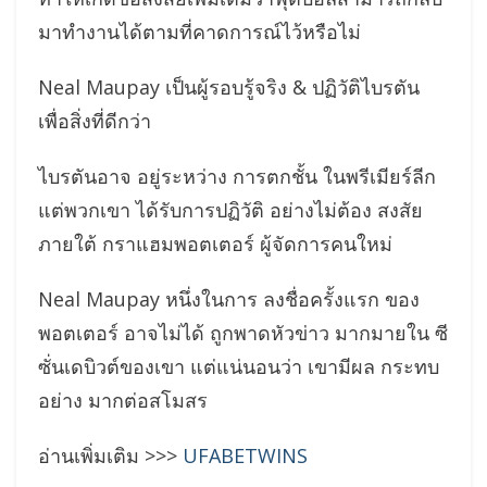
มาทำงานได้ตามที่คาดการณ์ไว้หรือไม่
Neal Maupay เป็นผู้รอบรู้จริง & ปฏิวัติไบรตัน
เพื่อสิ่งที่ดีกว่า
ไบรตันอาจ อยู่ระหว่าง การตกชั้น ในพรีเมียร์ลีก
แต่พวกเขา ได้รับการปฏิวัติ อย่างไม่ต้อง สงสัย
ภายใต้ กราแฮมพอตเตอร์ ผู้จัดการคนใหม่
Neal Maupay หนึ่งในการ ลงชื่อครั้งแรก ของ
พอตเตอร์ อาจไม่ได้ ถูกพาดหัวข่าว มากมายใน ซี
ซั่นเดบิวต์ของเขา แต่แน่นอนว่า เขามีผล กระทบ
อย่าง มากต่อสโมสร
อ่านเพิ่มเติม >>>
UFABETWINS