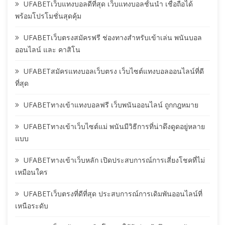
UFABETเว็บแทงบอลดีที่สุด เว็บแทงบอลชั้นนำ เชื่อถือได้
พร้อมโปรโมชั่นสุดคุ้ม
UFABETเว็บตรงสมัครฟรี ช่องทางสำหรับเข้าเล่น พนันบอล
ออนไลน์ และ คาสิโน
UFABETสมัครแทงบอลเว็บตรง เว็บไซต์แทงบอลออนไลน์ที่ดี
ที่สุด
UFABETทางเข้าแทงบอลฟรี เว็บพนันออนไลน์ ถูกกฎหมาย
UFABETทางเข้าเว็บไซต์แม่ พนันมีวิธีการที่น่าดึงดูดอยู่หลาย
แบบ
UFABETทางเข้าเว็บหลัก เปิดประสบการณ์การเสี่ยงโชคที่ไม่
เหมือนใคร
UFABETเว็บตรงที่ดีที่สุด ประสบการณ์การเดิมพันออนไลน์ที่
เหนือระดับ