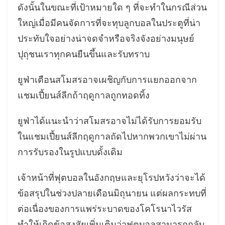
ดังนั้นในขณะที่เป้าหมายใด ๆ ที่จะทำในกรณีส่วน
ใหญ่เมื่อมีคนจัดการที่จะทุบลูกบอลในประตูที่น่า
ประทับใจอย่างน่าจดจำหรือจริงจังอย่างมนุษย์
ปุถุชนเราทุกคนยืนขึ้นและรับทราบ
ยูฟ่าเตือนสโมสรอาจเผชิญกับการแยกออกจาก
แชมเปี้ยนส์ลีกถ้าฤดูกาลถูกทอดทิ้ง
ยูฟ่าได้แนะนำว่าสโมสรอาจไม่ได้รับการยอมรับ
ในแชมเปี้ยนส์ลีกฤดูกาลถัดไปหากพวกเขาไม่ผ่าน
การรับรองในรูปแบบดั้งเดิม
เจ้าหน้าที่ฟุตบอลในอังกฤษและยุโรปหวังว่าจะได้
ข้อสรุปในช่วงปลายเดือนมิถุนายน แต่ผลกระทบที่
ต่อเนื่องของการแพร่ระบาดของโคโรนาไวรัส
ทำให้เกิดข้อสงสัยเพิ่มเติมว่าฟุตบอลสามารถกลับ