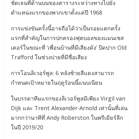
ชัดเจนที่ด้านบนของตารางระหว่างทางไปยัง
ตำแหน่งแรกของพวกเขาตั้งแต่ปี 1968
การแข่งขันครั้งนี้อาจถือได้ว่าเป็นรอยแตกครั้ง
แรกที่สำคัญในการปกครองฟุตบอลของแมนเชส
เตอร์ในขณะที่ ‘เพื่อนบ้านที่มีเสียงดัง’ ปิดปาก Old
Trafford ในช่วงบ่ายที่มีชื่อเสียง
การโอนลิเวอร์พูล: 6 หลังซ้ายสีแดงสามารถ
กำหนดเป้าหมายในฤดูร้อนนี้แนบเนียน
ในบรรดาทีมแรกของลิเวอร์พูลมีเพียง Virgil van
Dijk และ Trent Alexander-Arnold เท่านั้นที่เล่น
มากกว่านาทีที่ Andy Roberston ในพรีเมียร์ลีก
ในปี 2019/20