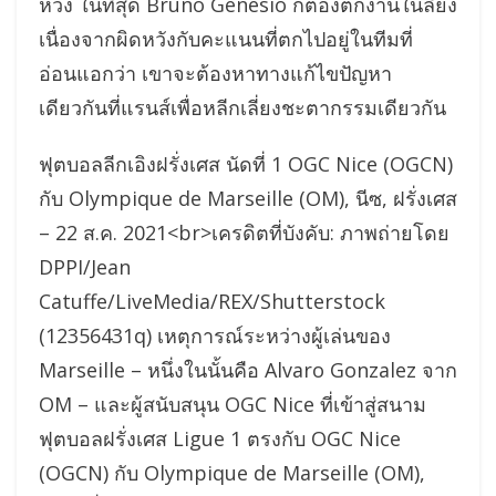
หวัง ในที่สุด Bruno Génésio ก็ต้องตกงานในลียง
เนื่องจากผิดหวังกับคะแนนที่ตกไปอยู่ในทีมที่
อ่อนแอกว่า เขาจะต้องหาทางแก้ไขปัญหา
เดียวกันที่แรนส์เพื่อหลีกเลี่ยงชะตากรรมเดียวกัน
ฟุตบอลลีกเอิงฝรั่งเศส นัดที่ 1 OGC Nice (OGCN)
กับ Olympique de Marseille (OM), นีซ, ฝรั่งเศส
– 22 ส.ค. 2021<br>เครดิตที่บังคับ: ภาพถ่ายโดย
DPPI/Jean
Catuffe/LiveMedia/REX/Shutterstock
(12356431q) เหตุการณ์ระหว่างผู้เล่นของ
Marseille – หนึ่งในนั้นคือ Alvaro Gonzalez จาก
OM – และผู้สนับสนุน OGC Nice ที่เข้าสู่สนาม
ฟุตบอลฝรั่งเศส Ligue 1 ตรงกับ OGC Nice
(OGCN) กับ Olympique de Marseille (OM),