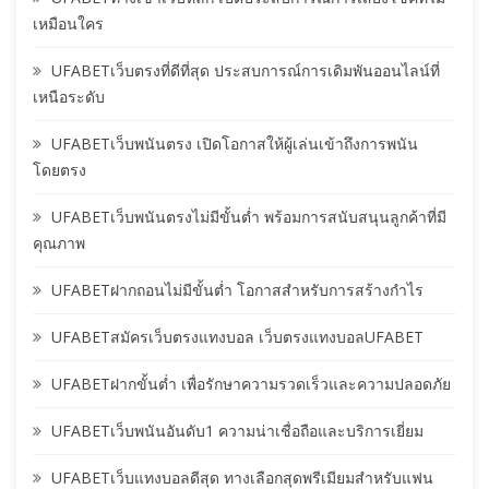
เหมือนใคร
UFABETเว็บตรงที่ดีที่สุด ประสบการณ์การเดิมพันออนไลน์ที่
เหนือระดับ
UFABETเว็บพนันตรง เปิดโอกาสให้ผู้เล่นเข้าถึงการพนัน
โดยตรง
UFABETเว็บพนันตรงไม่มีขั้นต่ำ พร้อมการสนับสนุนลูกค้าที่มี
คุณภาพ
UFABETฝากถอนไม่มีขั้นต่ำ โอกาสสำหรับการสร้างกำไร
UFABETสมัครเว็บตรงแทงบอล เว็บตรงแทงบอลUFABET
UFABETฝากขั้นต่ำ เพื่อรักษาความรวดเร็วและความปลอดภัย
UFABETเว็บพนันอันดับ1 ความน่าเชื่อถือและบริการเยี่ยม
UFABETเว็บแทงบอลดีสุด ทางเลือกสุดพรีเมียมสำหรับแฟน