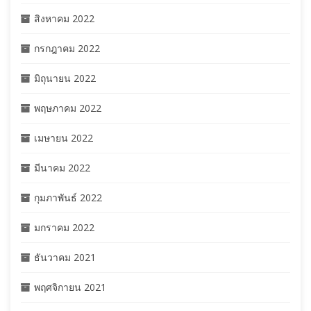
สิงหาคม 2022
กรกฎาคม 2022
มิถุนายน 2022
พฤษภาคม 2022
เมษายน 2022
มีนาคม 2022
กุมภาพันธ์ 2022
มกราคม 2022
ธันวาคม 2021
พฤศจิกายน 2021