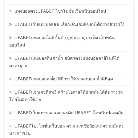
แทงบอลตรงUFABET โปรโมชั่นเว็บพนันออนไลน์
UFABETเว็บแทงบอลสด เลือกเล่นเกมที่ชอบได้อย่างสบายใจ
UFABETแทงบอลไม่มีขั้นต่ำ ยูฟ่าแจกสูตรเด็ด เว็บพนัน
ออนไลน์
UFABETแทงบอลกินค่าน้ำ สมัครตรงแทงบอลคาสิโนที่ได้
มาตรฐาน
UFABETแทงบอลสเต็ป ที่มีการให้ ราคาบอล น้ำดีที่สุด
UFABETแจกเครดิตฟรี สร้างโอกาสให้นักพนันได้ลุ้นรางวัล
โดยไม่มีค่าใช้จ่าย
UFABETเว็บแทงบอลแจกเครดิต UFABETเว็บพนันปลอดภัย
UFABETโปรโมชั่นเว็บบอล ความน่าเชื่อถือและความมั่นคง
ทางการเงิน