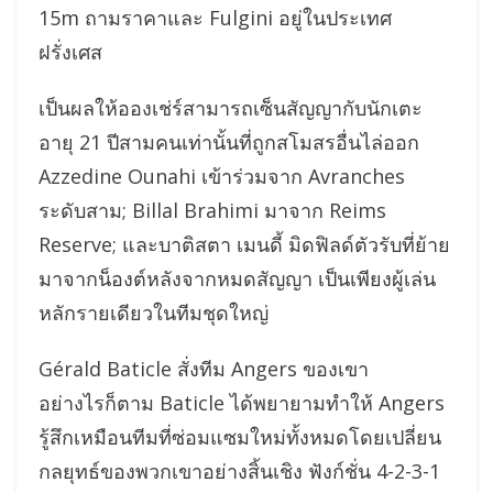
15m ถามราคาและ Fulgini อยู่ในประเทศ
ฝรั่งเศส
เป็นผลให้อองเช่ร์สามารถเซ็นสัญญากับนักเตะ
อายุ 21 ปีสามคนเท่านั้นที่ถูกสโมสรอื่นไล่ออก
Azzedine Ounahi เข้าร่วมจาก Avranches
ระดับสาม; Billal Brahimi มาจาก Reims
Reserve; และบาติสตา เมนดี้ มิดฟิลด์ตัวรับที่ย้าย
มาจากน็องต์หลังจากหมดสัญญา เป็นเพียงผู้เล่น
หลักรายเดียวในทีมชุดใหญ่
Gérald Baticle สั่งทีม Angers ของเขา
อย่างไรก็ตาม Baticle ได้พยายามทำให้ Angers
รู้สึกเหมือนทีมที่ซ่อมแซมใหม่ทั้งหมดโดยเปลี่ยน
กลยุทธ์ของพวกเขาอย่างสิ้นเชิง ฟังก์ชั่น 4-2-3-1