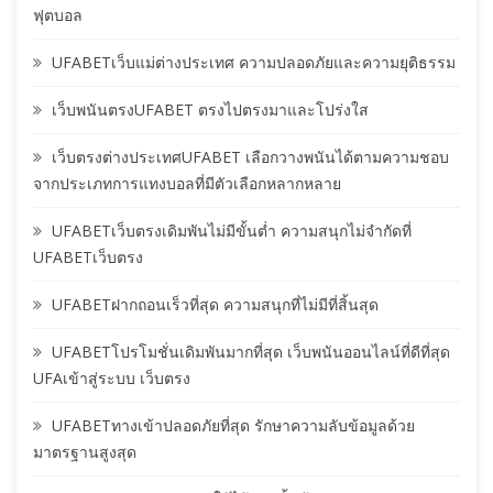
ฟุตบอล
UFABETเว็บแม่ต่างประเทศ ความปลอดภัยและความยุติธรรม
เว็บพนันตรงUFABET ตรงไปตรงมาและโปร่งใส
เว็บตรงต่างประเทศUFABET เลือกวางพนันได้ตามความชอบ
จากประเภทการแทงบอลที่มีตัวเลือกหลากหลาย
UFABETเว็บตรงเดิมพันไม่มีขั้นต่ำ ความสนุกไม่จำกัดที่
UFABETเว็บตรง
UFABETฝากถอนเร็วที่สุด ความสนุกที่ไม่มีที่สิ้นสุด
UFABETโปรโมชั่นเดิมพันมากที่สุด เว็บพนันออนไลน์ที่ดีที่สุด
UFAเข้าสู่ระบบ เว็บตรง
UFABETทางเข้าปลอดภัยที่สุด รักษาความลับข้อมูลด้วย
มาตรฐานสูงสุด