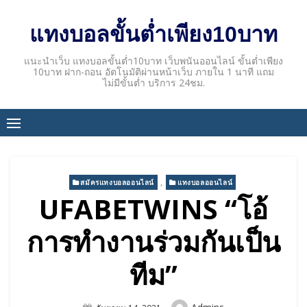
Skip
to
แทงบอลขั้นต่ำเพียง10บาท
content
แนะนำเว็บ แทงบอลขั้นต่ำ10บาท เว็บพนันออนไลน์ ขั้นต่ำเพียง
10บาท ฝาก-ถอน อัตโนมัติผ่านหน้าเว็บ ภายใน 1 นาที แถม
ไม่มีขั้นต่ำ บริการ 24ชม.
,
สมัครแทงบอลออนไลน์
แทงบอลออนไลน์
UFABETWINS “โอ้
การทำงานร่วมกันเป็น
ทีม”
Author