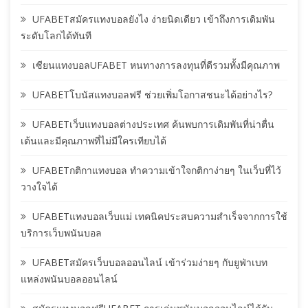
UFABETสมัครแทงบอลยังไง ง่ายนิดเดียว เข้าถึงการเดิมพัน
ระดับโลกได้ทันที
เซียนแทงบอลUFABET หนทางการลงทุนที่ดีรวมทั้งมีคุณภาพ
UFABETโบนัสแทงบอลฟรี ช่วยเพิ่มโอกาสชนะได้อย่างไร?
UFABETเว็บแทงบอลต่างประเทศ ค้นพบการเดิมพันที่น่าตื่น
เต้นและมีคุณภาพที่ไม่มีใครเทียบได้
UFABETกติกาแทงบอล ทำความเข้าใจกติกาง่ายๆ ในเว็บที่ไว้
วางใจได้
UFABETแทงบอลเว็บแม่ เทคนิคประสบความสำเร็จจากการใช้
บริการเว็บพนันบอล
UFABETสมัครเว็บบอลออนไลน์ เข้าร่วมง่ายๆ กับยูฟ่าเบท
แหล่งพนันบอลออนไลน์