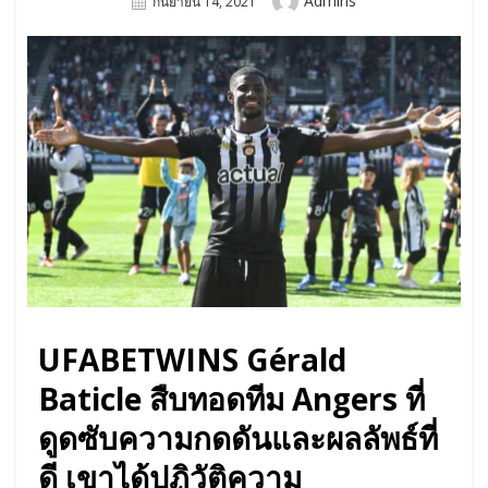
Admins
Posted
กันยายน 14, 2021
On
UFABETWINS Gérald
Baticle สืบทอดทีม Angers ที่
ดูดซับความกดดันและผลลัพธ์ที่
ดี เขาได้ปฏิวัติความ