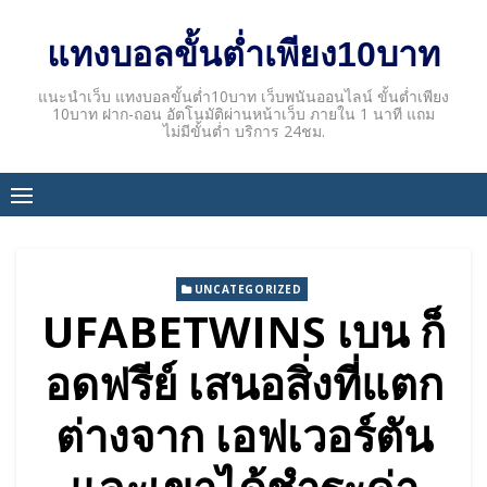
Skip
to
แทงบอลขั้นต่ำเพียง10บาท
content
แนะนำเว็บ แทงบอลขั้นต่ำ10บาท เว็บพนันออนไลน์ ขั้นต่ำเพียง
10บาท ฝาก-ถอน อัตโนมัติผ่านหน้าเว็บ ภายใน 1 นาที แถม
ไม่มีขั้นต่ำ บริการ 24ชม.
UNCATEGORIZED
UFABETWINS เบน ก็
อดฟรีย์ เสนอสิ่งที่แตก
ต่างจาก เอฟเวอร์ตัน