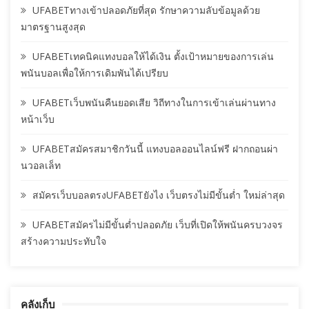
UFABETทางเข้าปลอดภัยที่สุด รักษาความลับข้อมูลด้วย
มาตรฐานสูงสุด
UFABETเทคนิคแทงบอลให้ได้เงิน ตั้งเป้าหมายของการเล่น
พนันบอลเพื่อให้การเดิมพันได้เปรียบ
UFABETเว็บพนันคืนยอดเสีย วิถีทางในการเข้าเล่นผ่านทาง
หน้าเว็บ
UFABETสมัครสมาชิกวันนี้ แทงบอลออนไลน์ฟรี ฝากถอนผ่า
นวอลเล็ท
สมัครเว็บบอลตรงUFABETยังไง เว็บตรงไม่มีขั้นต่ำ ใหม่ล่าสุด
UFABETสมัครไม่มีขั้นต่ำปลอดภัย เว็บที่เปิดให้พนันครบวงจร
สร้างความประทับใจ
คลังเก็บ