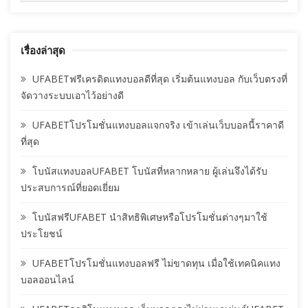
เรื่องล่าสุด
UFABETฟรีเครดิตแทงบอลดีที่สุด เริ่มต้นแทงบอล กับเว็บตรงที่
จัดวางระบบเอาไว้อย่างดี
UFABETโปรโมชั่นแทงบอลแจกจริง เข้าเล่นเว็บบอลนี้ราคาดี
ที่สุด
โบนัสแทงบอลUFABET โบนัสที่หลากหลาย ผู้เล่นจึงได้รับ
ประสบการณ์ที่ยอดเยี่ยม
โบนัสฟรีUFABET นำสิทธิพิเศษหรือโปรโมชั่นต่างๆมาใช้
ประโยชน์
UFABETโปรโมชั่นแทงบอลฟรี ไม่ขาดทุน เมื่อใช้เทคนิคแทง
บอลออนไลน์