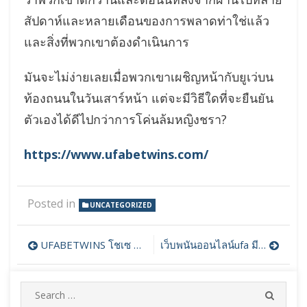
สัปดาห์และหลายเดือนของการพลาดท่าใช่แล้ว
และสิ่งที่พวกเขาต้องดำเนินการ
มันจะไม่ง่ายเลยเมื่อพวกเขาเผชิญหน้ากับยูเว่บน
ท้องถนนในวันเสาร์หน้า แต่จะมีวิธีใดที่จะยืนยัน
ตัวเองได้ดีไปกว่าการโค่นล้มหญิงชรา?
https://www.ufabetwins.com/
Posted in
UNCATEGORIZED
แนะแนว
UFABETWINS โชเซ มูรีนโย:หนึ่งปีในการสวมชุดนอนของ Spurs
เว็บพนันออนไลน์ufa มีการบริการอย่างครบครัน
เรื่อง
Search
SEARC
for: