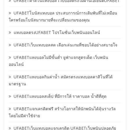
UFABETคาสิโนแทงบอล เว็บบอลตรงไม่ผ่านเอเย่นต์UFABET
UFABETโบนัสแทงบอล ประสบการณ์การเดิมพันที่ไม่เหมือน
ใครพร้อมโบนัสมากมายที่จะเปลี่ยนเกมของคุณ
แทงบอลตรงUFABET โปรโมชั่นเว็บพนันออนไลน์
UFABETเว็บแทงบอลสด เลือกเล่นเกมที่ชอบได้อย่างสบายใจ
UFABETแทงบอลไม่มีขั้นต่ำ ยูฟ่าแจกสูตรเด็ด เว็บพนัน
ออนไลน์
UFABETแทงบอลกินค่าน้ำ สมัครตรงแทงบอลคาสิโนที่ได้
มาตรฐาน
UFABETแทงบอลสเต็ป ที่มีการให้ ราคาบอล น้ำดีที่สุด
UFABETแจกเครดิตฟรี สร้างโอกาสให้นักพนันได้ลุ้นรางวัล
โดยไม่มีค่าใช้จ่าย
UFABETเว็บแทงบอลแจกเครดิต UFABETเว็บพนันปลอดภัย