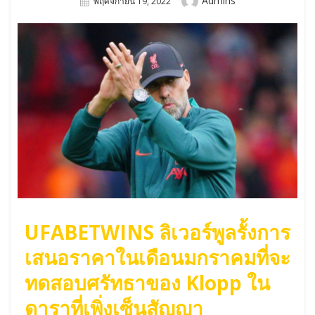
Admins
Posted
พฤศจิกายน 19, 2022
On
UFABETWINS ลิเวอร์พูลรั้งการ
เสนอราคาในเดือนมกราคมที่จะ
ทดสอบศรัทธาของ Klopp ใน
ดาราที่เพิ่งเซ็นสัญญา