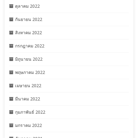
ตุลาคม 2022
กันยายน 2022
สิงหาคม 2022
กรกฎาคม 2022
มิถุนายน 2022
พฤษภาคม 2022
เมษายน 2022
มีนาคม 2022
กุมภาพันธ์ 2022
มกราคม 2022