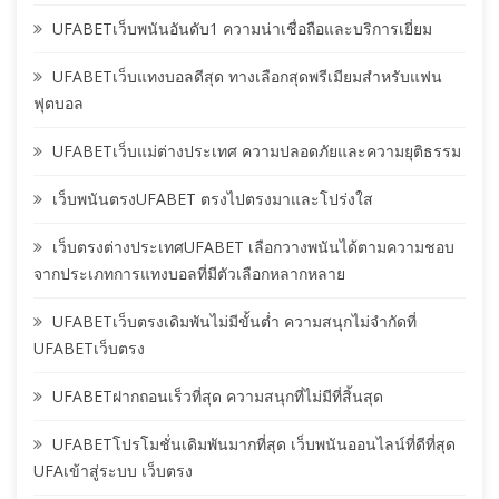
UFABETเว็บพนันอันดับ1 ความน่าเชื่อถือและบริการเยี่ยม
UFABETเว็บแทงบอลดีสุด ทางเลือกสุดพรีเมียมสำหรับแฟน
ฟุตบอล
UFABETเว็บแม่ต่างประเทศ ความปลอดภัยและความยุติธรรม
เว็บพนันตรงUFABET ตรงไปตรงมาและโปร่งใส
เว็บตรงต่างประเทศUFABET เลือกวางพนันได้ตามความชอบ
จากประเภทการแทงบอลที่มีตัวเลือกหลากหลาย
UFABETเว็บตรงเดิมพันไม่มีขั้นต่ำ ความสนุกไม่จำกัดที่
UFABETเว็บตรง
UFABETฝากถอนเร็วที่สุด ความสนุกที่ไม่มีที่สิ้นสุด
UFABETโปรโมชั่นเดิมพันมากที่สุด เว็บพนันออนไลน์ที่ดีที่สุด
UFAเข้าสู่ระบบ เว็บตรง