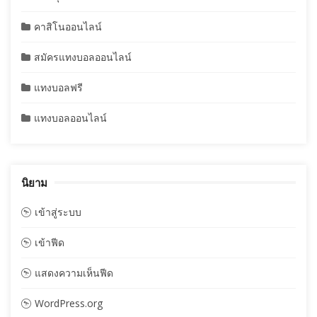
คาสิโนออนไลน์
สมัครแทงบอลออนไลน์
แทงบอลฟรี
แทงบอลออนไลน์
นิยาม
เข้าสู่ระบบ
เข้าฟีด
แสดงความเห็นฟีด
WordPress.org