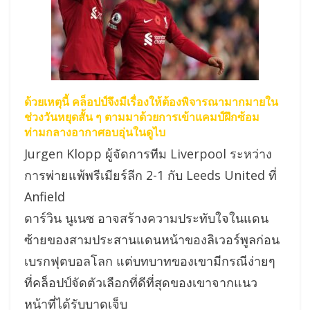
ด้วยเหตุนี้ คล็อปป์จึงมีเรื่องให้ต้องพิจารณามากมายใน
ช่วงวันหยุดสั้น ๆ ตามมาด้วยการเข้าแคมป์ฝึกซ้อม
ท่ามกลางอากาศอบอุ่นในดูไบ
Jurgen Klopp ผู้จัดการทีม Liverpool ระหว่าง
การพ่ายแพ้พรีเมียร์ลีก 2-1 กับ Leeds United ที่
Anfield
ดาร์วิน นูเนซ อาจสร้างความประทับใจในแดน
ซ้ายของสามประสานแดนหน้าของลิเวอร์พูลก่อน
เบรกฟุตบอลโลก แต่บทบาทของเขามีกรณีง่ายๆ
ที่คล็อปป์จัดตัวเลือกที่ดีที่สุดของเขาจากแนว
หน้าที่ได้รับบาดเจ็บ