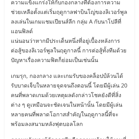
ความแข็งแกร่งให้กับกองกลางที่ต้องการความ
ช่วยเหลือตั้งแต่เริ่มฤดูกาลฟาบินโญ่ของลิเวอร์พูล
ลงเล่นในเกมแชมเปียนส์ลีก กลุ่ม A กับนาโปลีที่
แอนฟิลด์
แน่นอนว่าหากมีประเด็นหนึ่งที่อยู่เบื้องหลังการ
ต่อสู้ของลิเวอร์พูลในฤดูกาลนี้ การต่อสู้ทั้งทีมด้วย
ปัญหาเรื่องความฟิตก็ย่อมเป็นเช่นนั้น
เกมรุก, กองกลาง และเกมรับของคล็อปป์ล้วนได้
รับบาดเจ็บในหลายจุดจนถึงตอนนี้ โดยมีผู้เล่น 20
คนที่พลาดเกมด้วยเหตุผลดังกล่าวโชคยังดีที่สิ่ง
ต่าง ๆ ดูเหมือนจะชัดเจนในหน้านั้น โดยมีผู้เล่น
หลายคนที่พลาดโอกาสสำคัญในฤดูกาลนี้ที่จะ
พร้อมลงสนามหลังฟุตบอลโลก