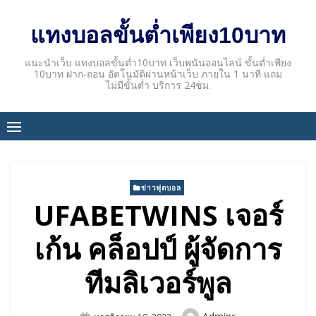
Skip
to
แทงบอลขั้นต่ำเพียง10บาท
content
แนะนำเว็บ แทงบอลขั้นต่ำ10บาท เว็บพนันออนไลน์ ขั้นต่ำเพียง
10บาท ฝาก-ถอน อัตโนมัติผ่านหน้าเว็บ ภายใน 1 นาที แถม
ไม่มีขั้นต่ำ บริการ 24ชม.
ข่าวฟุตบอล
UFABETWINS เจอร์
เก้น คล็อปป์ ผู้จัดการ
ทีมลิเวอร์พูล
Author