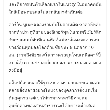
และดิอาซเป็นตัวเลือกแรกในแนวรุกในอนาคตอัน
ใกล้เมื่อฟุตบอลสโมสรกลับมาดำเนินต่อ
ดาร์วิน นูเนซฉลองร่วมกับโมฮาเหม็ด ซาลาห์หลัง
จากทำประตูที่สามของลิเวอร์พูลในเกมพรีเมียร์ลีก
กับเซาแธมป์ตันที่แอนฟิลด์แม้หงส์แดงจะตกรอบ
ช่วงก่อนฟุตบอลโลกด้วยชัยชนะ 8 นัดจาก 10
เกม (รวมถึงชัยชนะในการดวลจุดโทษเหนือดาร์บี้
เคาน์ตี้) ความกังวลเกี่ยวกับสภาพของกองกลางยัง
คงมีอยู่
คล็อปป์อาจลองใช้รูปแบบต่างๆ มากมายและผสม
หลายสิ่งหลายอย่างในแง่ของบุคลากรตั้งแต่เริ่ม
ต้นฤดูกาล แต่เขาไม่สามารถหาวิธีควบคุม
ศูนย์กลางของสวนสาธารณะได้อย่างสม่ำเสมอ