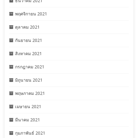
ธันวาคม 2021
พฤศจิกายน 2021
ตุลาคม 2021
กันยายน 2021
สิงหาคม 2021
กรกฎาคม 2021
มิถุนายน 2021
พฤษภาคม 2021
เมษายน 2021
มีนาคม 2021
กุมภาพันธ์ 2021