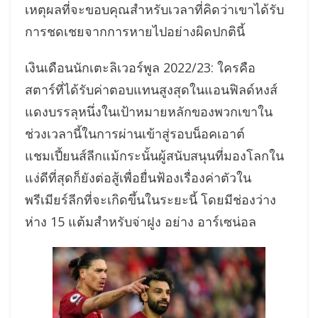
เหตุผลที่จะขอบคุณสำหรับเวลาที่คิดว่าเขาได้รับ
การชดเชยจากการหายไปอย่างผิดปกตินี้
เงินเดือนนักเตะลิเวอร์พูล 2022/23: ใครคือ
สตาร์ที่ได้รับค่าตอบแทนสูงสุดในแอนฟิลด์หงส์
แดงบรรลุหนึ่งในเป้าหมายหลักของพวกเขาใน
ช่วงเวลานี้ในการผ่านเข้าสู่รอบน็อคเอาต์
แชมเปี้ยนส์ลีกแม้กระนั้นผู้สนับสนุนที่มองโลกใน
แง่ดีที่สุดก็ยังต่อสู้เพื่อยื่นฟ้องเรื่องค่าตัวใน
พรีเมียร์ลีกที่จะเกิดขึ้นในระยะนี้ โดยมีช่องว่าง
ห่าง 15 แต้มสำหรับจ่าฝูง อย่าง อาร์เซน่อล