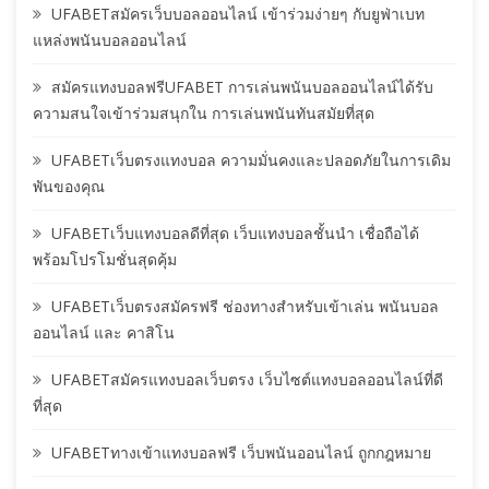
UFABETสมัครเว็บบอลออนไลน์ เข้าร่วมง่ายๆ กับยูฟ่าเบท
แหล่งพนันบอลออนไลน์
สมัครแทงบอลฟรีUFABET การเล่นพนันบอลออนไลน์ได้รับ
ความสนใจเข้าร่วมสนุกใน การเล่นพนันทันสมัยที่สุด
UFABETเว็บตรงแทงบอล ความมั่นคงและปลอดภัยในการเดิม
พันของคุณ
UFABETเว็บแทงบอลดีที่สุด เว็บแทงบอลชั้นนำ เชื่อถือได้
พร้อมโปรโมชั่นสุดคุ้ม
UFABETเว็บตรงสมัครฟรี ช่องทางสำหรับเข้าเล่น พนันบอล
ออนไลน์ และ คาสิโน
UFABETสมัครแทงบอลเว็บตรง เว็บไซต์แทงบอลออนไลน์ที่ดี
ที่สุด
UFABETทางเข้าแทงบอลฟรี เว็บพนันออนไลน์ ถูกกฎหมาย