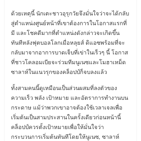
ด้วยเหตุนี้ นักเตะชาวอุรุกวัยจึงมั่นใจว่าจะได้กลับ
สู่ตำแหน่งศูนย์หน้าที่เขาต้องการในโอกาสแรกที่
มี และโชคดีมากที่ตำแหน่งดังกล่าวจะเกิดขึ้น
ทันทีหลังฟุตบอลโลกเมื่อหลุยส์ ดิแอซพร้อมที่จะ
กลับมาจากอาการบาดเจ็บที่เข่าในเร็วๆ นี้ โอกาส
ที่ชาวโคลอมเบียจะร่วมทีมนูเนซและโมฮาเหม็ด
ซาลาห์ในแนวรุกของคล็อปป์ก็จบลงแล้ว
ทั้งสามคนนี้ดูเหมือนเป็นส่วนผสมที่ลงตัวของ
ความเร็ว พลัง เป้าหมาย และอัตราการทำงานบน
กระดาษ แม้ว่าพวกเขาอาจต้องใช้เวลาเจลเพื่อ
เริ่มต้นเป็นสามประสานในครั้งเดียวก่อนหน้านี้
คล็อปป์ควรตั้งเป้าหมายเพื่อให้มั่นใจว่า
กระบวนการเริ่มต้นทันทีโดยให้นูเนซ, ซาลาห์