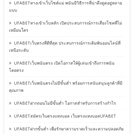
UFABETทางเข้าเว็บไซต์แม่ พนันมีวิธีการที่น่าดึงดูดอยู่หลาย
แบบ
UFABETทางเข้าเว็บหลัก เปิดประสบการณ์การเสี่ยงโชคที่ไม่
เหมือนใคร
UFABETเว็บตรงที่ดีที่สุด ประสบการณ์การเดิมพันออนไลน์ที่
เหนือระดับ
UFABETเว็บพนันตรง เปิดโอกาสให้ผู้เล่นเข้าถึงการพนัน
โดยตรง
UFABETเว็บพนันตรงไม่มีขั้นต่ำ พร้อมการสนับสนุนลูกค้าที่มี
คุณภาพ
UFABETฝากถอนไม่มีขั้นต่ำ โอกาสสำหรับการสร้างกำไร
UFABETสมัครเว็บตรงแทงบอล เว็บตรงแทงบอลUFABET
UFABETฝากขั้นต่ำ เพื่อรักษาความรวดเร็วและความปลอดภัย