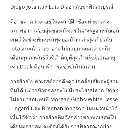
Diogo Jota และ Luis Diaz กลับมาฟิตสมบูรณ์
ดิอาซคาดว่าจะอยู่ในแคมป์ฝึกซ้อมท่ามกลาง
สภาพอากาศอบอุ่นของสโมสรในสหรัฐอาหรับเอมิ
เรตส์ในช่วงพักเบรกฟุตบอลโลก ล่าสุดเกี่ยวกับ
Jota แนะนำว่าเขาอาจไม่กลับมาจนกว่าจะถึง
เดือนกุมภาพันธ์สิ่งที่สำคัญที่สุดสำหรับผู้เล่นอายุ
เท่า Doak คือนาทีการแข่งขันในสนาม
การย้ายไปฟอเรสต์อาจดึงดูดใจคล็อปป์และผู้ร่วม
ทีมได้ แม้ว่าข้อตกลงจะไม่มีประโยชน์หาก Doak
ไม่สามารถแทนที่ Morgan Gibbs-White, Jesse
Lingard และ Brennan Johnson ในแนวหน้าได้
เห็นได้ชัดว่า การย้ายทีมดังกล่าวของฟอเรสต์ใน
เดือนมกราคม จะต้องได้รับการพิจารณาอย่าง