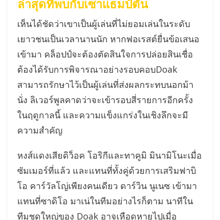
ล่าสุดที่พบกับเซาแธมป์ตัน
เห็นได้ชัดว่าเขาเป็นผู้เล่นที่ไม่ยอมเล่นในระดับ
เยาวชนเป็นเวลานานนัก หากฟอเรสต์ยื่นข้อเสนอ
เข้ามา คล็อปป์จะต้องตัดสินใจการปล่อยสินเชื่อ
ต้องได้รับการพิจารณาอย่างรอบคอบDoak
สามารถรักษาไว้เป็นผู้เล่นที่ส่งผลกระทบนอกม้า
นั่ง ลิเวอร์พูลคาดว่าจะเข้ารอบสี่รายการอีกครั้ง
ในฤดูกาลนี้ และความแข็งแกร่งในเชิงลึกจะมี
ความสำคัญ
หงส์แดงเสียดิว็อค โอริกีและทาคูมิ มินามิโนะเมื่อ
ซัมเมอร์ที่แล้ว และแทนที่ทั้งคู่ด้วยการเสริมฟาบิ
โอ คาร์วัลโญ่เพียงคนเดียว ดาร์วิน นูเนซ เข้ามา
แทนที่ซาดิโอ มาเน่ในทีมอย่างไรก็ตาม นาทีใน
ทีมชุดใหญ่ของ Doak อาจเหือดหายไปเมื่อ