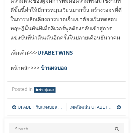
ความหวังของผู้จัดการทีมคือความพร้อมใช้งานที่
ดีขึ้นนี้ทำให้มีการหมุนเวียนมากขึ้น สร้างวงจรที่ดี
ในการหลีกเลี่ยงการบาดเจ็บเขาต้องเริ่มทดสอบ
ทฤษฎีนั้นทันทีเมื่อลิเวอร์พูลต้องกลับเข้าสู่การ
แข่งขันที่น่าตื่นเต้นอีกครั้งในปลายเดือนธันวาคม
เพิ่มเติม>>>
UFABETWINS
หน้าหลัก>>>
บ้านผลบอล
Posted in
ข่าวฟุตบอล
แนะแนว
UFABET รับแทงบอล สมาชิกได้สร้างทุนสร้างผลกำไรเพื่อตัวท่านเอง
เทคนิคเล่น UFABET แทงบอลกินส่วนต่าง เว็บบอลเครดิตฟรี
เรื่อง
Search
SEARC