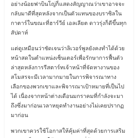
อย่างน้อยฟาบินโญ่ก็แสดงสัญญาณว่าเขาอาจจะ
กลับมาดีที่สุดหลังจากเป็นตัวแทนของบราซิลใน
กาตาร์ในขณะที่ฮาร์วีย์ เอลเลียต ดาวรุ่งก็ดีขึ้นทุก
สัปดาห์
แต่ดูเหมือนว่าชัดเจนว่าลิเวอร์พูลยังคงทำได้ด้วย
หน้าสดในตำแหน่งเซ็นเตอร์เพื่อรักษาการฟื้นตัว
ล่าสุดหลังการรีสตาร์ทเจ้าหน้าที่จัดหางานของ
สโมสรจะมีเวลามากมายในการพิจารณาทาง
เลือกของพวกเขาและพิจารณาเป้าหมายที่เป็นไป
ได้ เนื่องจากหน้าต่างเดือนมกราคมที่กำลังจะมา
ถึงซึ่งมาก่อนเวลาหยุดทำงานอย่างไม่เคยปรากฏ
มาก่อน
พวกเขาควรใช้โอกาสให้คุ้มค่าที่สุดด้วยการเสริม