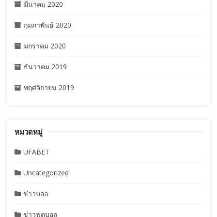
มีนาคม 2020
กุมภาพันธ์ 2020
มกราคม 2020
ธันวาคม 2019
พฤศจิกายน 2019
หมวดหมู่
UFABET
Uncategorized
ข่าวบอล
ข่าวฟุตบอล