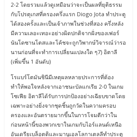
2-2 โดยรวมแล้วดูเหมือนว่าจะเป็นผลที่ยุติธรรม
กับโปรตุเกสที่ครองครึ่งแรก Diogo Jota ทำประตู
ได้สองครั้งและเป็นเจ้าภาพในช่วงที่สอง ครึ่งหลัง
มีความเลอะเทอะอย่างผิดปกติจากฝั่งของเฟอร์
นันโดซานโตสและโค้ชจะถูกวิพากษ์วิจารณ์ว่ารอ
นานก่อนที่จะทำการเปลี่ยนแปลงใด ๆ7) อิตาลี
(เพิ่มขึ้น 1 อันดับ)
โรแบร์โตมันชินีมีเหตุผลหลายประการที่ต้อง
ทำให้พอใจหลังจากเอาชนะบัลแกเรีย 2-0 ในเกม
โซเฟีย อิตาลีได้รับการปกป้องอย่างเฉียบขาดโดย
เฉพาะอย่างยิ่งจากชุดชิ้นถูกวัดในความครอบ
ครองและอันตรายมากขึ้นในการโจมตีกว่าใน
ก่อนหน้านี้ของพวกเขาในเกมกับไอร์แลนด์เหนือ
อันเดรียเบล็อตติและมานูเอลโลกาเตลลีทำประตู