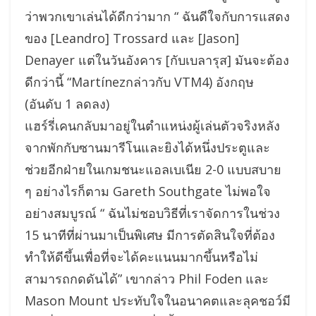
ว่าพวกเขาเล่นได้ดีกว่ามาก “ ฉันดีใจกับการแสดง
ของ [Leandro] Trossard และ [Jason]
Denayer แต่ในวันอังคาร [กับเบลารุส] มันจะต้อง
ดีกว่านี้ “Martínezกล่าวกับ VTM4) อังกฤษ
(อันดับ 1 ลดลง)
แฮร์รี่เคนกลับมาอยู่ในตำแหน่งผู้เล่นตัวจริงหลัง
จากพักกับซานมารีโนและยิงได้หนึ่งประตูและ
ช่วยอีกฝ่ายในเกมชนะแอลเบเนีย 2-0 แบบสบาย
ๆ อย่างไรก็ตาม Gareth Southgate ไม่พอใจ
อย่างสมบูรณ์ “ ฉันไม่ชอบวิธีที่เราจัดการในช่วง
15 นาทีที่ผ่านมาเป็นพิเศษ มีการตัดสินใจที่ต้อง
ทำให้ดีขึ้นเพื่อที่จะได้คะแนนมากขึ้นหรือไม่
สามารถกดดันได้” เขากล่าว Phil Foden และ
Mason Mount ประทับใจในอนาคตและลุคชอว์มี