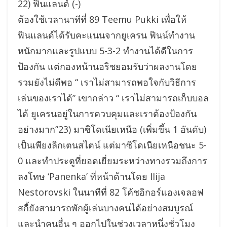
22) ฟินแลนด์ (-)
ต้องใช้เวลานาทีที่ 89 Teemu Pukki เพื่อให้
ฟินแลนด์ได้รับคะแนนจากยูเครน ฟินน์ทำงาน
หนักมากและรูปแบบ 5-3-2 ทำงานได้ดีในการ
ป้องกัน แต่กองหน้านอริชยอมรับว่าผลงานโดย
รวมยังไม่ดีพอ “ เราไม่สามารถพอใจกับวิธีการ
เล่นของเราได้” เขากล่าว “ เราไม่สามารถเก็บบอล
ได้ ยูเครนอยู่ในการควบคุมและเราต้องป้องกัน
อย่างมาก”23) มาซิโดเนียเหนือ (เพิ่มขึ้น 1 อันดับ)
เป็นเพียงลิกเตนสไตน์ แต่มาซิโดเนียเหนือชนะ 5-
0 และทำประตูที่ยอดเยี่ยมระหว่างทางรวมถึงการ
ลงโทษ ‘Panenka’ ที่หน้าด้านโดย Ilija
Nestorovski ในนาทีที่ 82 โค้ชอิกอร์แองเจลอฟ
สกี้ยังสามารถพักผู้เล่นบางคนได้อย่างสมบูรณ์
และนำคนอื่น ๆ ออกไปในช่วงเวลาหนึ่งชั่วโมง