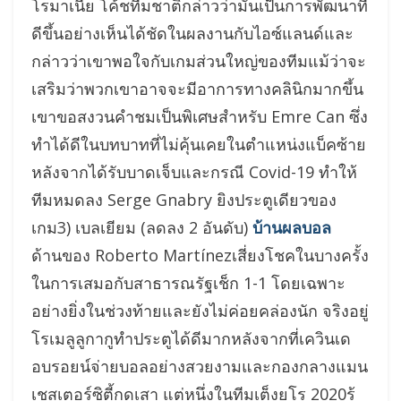
โรมาเนีย โค้ชทีมชาติกล่าวว่ามันเป็นการพัฒนาที่
ดีขึ้นอย่างเห็นได้ชัดในผลงานกับไอซ์แลนด์และ
กล่าวว่าเขาพอใจกับเกมส่วนใหญ่ของทีมแม้ว่าจะ
เสริมว่าพวกเขาอาจจะมีอาการทางคลินิกมากขึ้น
เขาขอสงวนคำชมเป็นพิเศษสำหรับ Emre Can ซึ่ง
ทำได้ดีในบทบาทที่ไม่คุ้นเคยในตำแหน่งแบ็คซ้าย
หลังจากได้รับบาดเจ็บและกรณี Covid-19 ทำให้
ทีมหมดลง Serge Gnabry ยิงประตูเดียวของ
เกม3) เบลเยียม (ลดลง 2 อันดับ)
บ้านผลบอล
ด้านของ Roberto Martínezเสี่ยงโชคในบางครั้ง
ในการเสมอกับสาธารณรัฐเช็ก 1-1 โดยเฉพาะ
อย่างยิ่งในช่วงท้ายและยังไม่ค่อยคล่องนัก จริงอยู่
โรเมลูลูกากูทำประตูได้ดีมากหลังจากที่เควินเด
อบรอยน์จ่ายบอลอย่างสวยงามและกองกลางแมน
เชสเตอร์ซิตี้กดเสา แต่หนึ่งในทีมเต็งยูโร 2020รู้