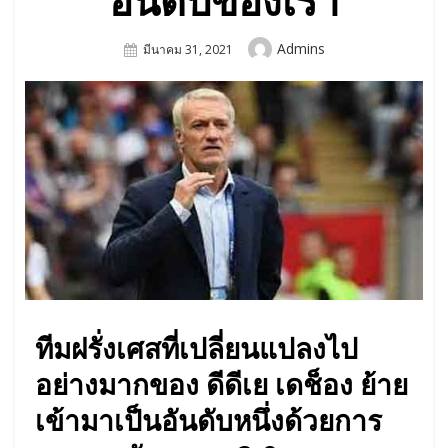
อันดับของเรา
Author
Admins
Posted
มีนาคม 31, 2021
On
ทีมฝรั่งเศสที่เปลี่ยนแปลงไป
อย่างมากของ ดีดีเย เดช็อง ย้าย
เข้ามาเป็นอันดับหนึ่งด้วยการ