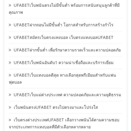
UFABETเว็บพนันตรงไม่มีขั้นต่ำ พร้อมการสนับสนุนลูกค้าที่มี
คุณภาพ
UFABETฝากถอนไม่มีขั้นต่ำ โอกาสสำหรับการสร้างกำไร
UFABETสมัครเว็บตรงแทงบอล เว็บตรงแทงบอลUFABET
UFABETฝากขั้นต่ำ เพื่อรักษาความรวดเร็วและความปลอดภัย
UFABETเว็บพนันอันดับ1 ความน่าเชื่อถือและบริการเยี่ยม
UFABETเว็บแทงบอลดีสุด ทางเลือกสุดพรีเมียมสำหรับแฟน
ฟุตบอล
UFABETเว็บแม่ต่างประเทศ ความปลอดภัยและความยุติธรรม
เว็บพนันตรงUFABET ตรงไปตรงมาและโปร่งใส
เว็บตรงต่างประเทศUFABET เลือกวางพนันได้ตามความชอบ
จากประเภทการแทงบอลที่มีตัวเลือกหลากหลาย