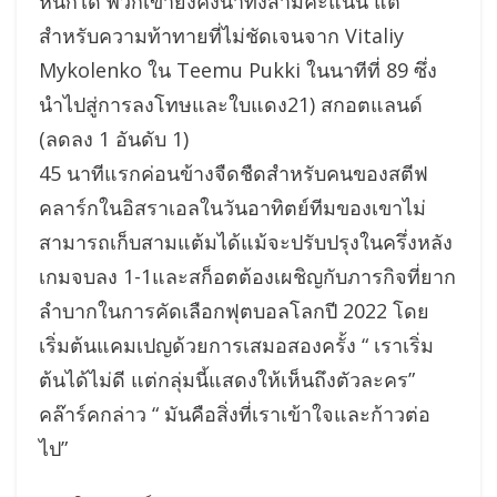
หนักได้ พวกเขายังคงนำทั้งสามคะแนน แต่
สำหรับความท้าทายที่ไม่ชัดเจนจาก Vitaliy
Mykolenko ใน Teemu Pukki ในนาทีที่ 89 ซึ่ง
นำไปสู่การลงโทษและใบแดง21) สกอตแลนด์
(ลดลง 1 อันดับ 1)
45 นาทีแรกค่อนข้างจืดชืดสำหรับคนของสตีฟ
คลาร์กในอิสราเอลในวันอาทิตย์ทีมของเขาไม่
สามารถเก็บสามแต้มได้แม้จะปรับปรุงในครึ่งหลัง
เกมจบลง 1-1และสก็อตต้องเผชิญกับภารกิจที่ยาก
ลำบากในการคัดเลือกฟุตบอลโลกปี 2022 โดย
เริ่มต้นแคมเปญด้วยการเสมอสองครั้ง “ เราเริ่ม
ต้นได้ไม่ดี แต่กลุ่มนี้แสดงให้เห็นถึงตัวละคร”
คล๊าร์คกล่าว “ มันคือสิ่งที่เราเข้าใจและก้าวต่อ
ไป”