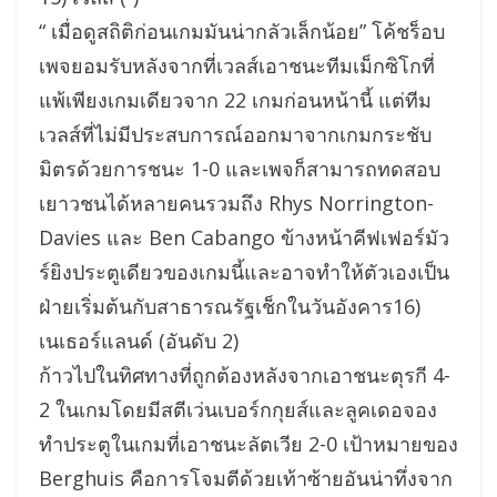
“ เมื่อดูสถิติก่อนเกมมันน่ากลัวเล็กน้อย” โค้ชร็อบ
เพจยอมรับหลังจากที่เวลส์เอาชนะทีมเม็กซิโกที่
แพ้เพียงเกมเดียวจาก 22 เกมก่อนหน้านี้ แต่ทีม
เวลส์ที่ไม่มีประสบการณ์ออกมาจากเกมกระชับ
มิตรด้วยการชนะ 1-0 และเพจก็สามารถทดสอบ
เยาวชนได้หลายคนรวมถึง Rhys Norrington-
Davies และ Ben Cabango ข้างหน้าคีฟเฟอร์มัว
ร์ยิงประตูเดียวของเกมนี้และอาจทำให้ตัวเองเป็น
ฝ่ายเริ่มต้นกับสาธารณรัฐเช็กในวันอังคาร16)
เนเธอร์แลนด์ (อันดับ 2)
ก้าวไปในทิศทางที่ถูกต้องหลังจากเอาชนะตุรกี 4-
2 ในเกมโดยมีสตีเว่นเบอร์กกุยส์และลูคเดอจอง
ทำประตูในเกมที่เอาชนะลัตเวีย 2-0 เป้าหมายของ
Berghuis คือการโจมตีด้วยเท้าซ้ายอันน่าทึ่งจาก