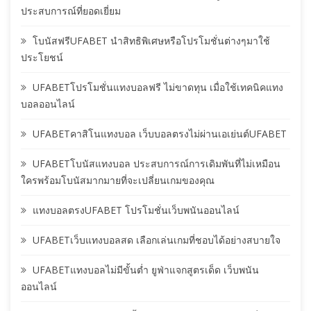
ประสบการณ์ที่ยอดเยี่ยม
โบนัสฟรีUFABET นำสิทธิพิเศษหรือโปรโมชั่นต่างๆมาใช้
ประโยชน์
UFABETโปรโมชั่นแทงบอลฟรี ไม่ขาดทุน เมื่อใช้เทคนิคแทง
บอลออนไลน์
UFABETคาสิโนแทงบอล เว็บบอลตรงไม่ผ่านเอเย่นต์UFABET
UFABETโบนัสแทงบอล ประสบการณ์การเดิมพันที่ไม่เหมือน
ใครพร้อมโบนัสมากมายที่จะเปลี่ยนเกมของคุณ
แทงบอลตรงUFABET โปรโมชั่นเว็บพนันออนไลน์
UFABETเว็บแทงบอลสด เลือกเล่นเกมที่ชอบได้อย่างสบายใจ
UFABETแทงบอลไม่มีขั้นต่ำ ยูฟ่าแจกสูตรเด็ด เว็บพนัน
ออนไลน์