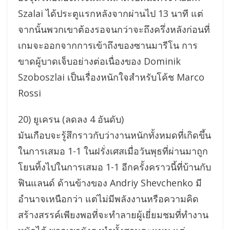
Szalai ได้ประตูแรกหลังจากผ่านไป 13 นาที แต่
จากนั้นพวกเขาต้องรอจนกว่าจะถึงครึ่งหลังก่อนที่
เกมจะออกจากการเข้าถึงของซานมารีโน การ
ขาดผู้บาดเจ็บอย่างต่อเนื่องของ Dominik
Szoboszlai เป็นเรื่องหนักใจสำหรับโค้ช Marco
Rossi
20) ยูเครน (ลดลง 4 อันดับ)
มันเกือบจะรู้สึกราวกับว่างานหนักทั้งหมดที่เกิดขึ้น
ในการเสมอ 1-1 ในฝรั่งเศสเมื่อวันพุธที่ผ่านมาถูก
โยนทิ้งไปในการเสมอ 1-1 อีกครั้งคราวนี้ที่บ้านกับ
ฟินแลนด์ ด้านข้างของ Andriy Shevchenko มี
อำนาจเหนือกว่า แต่ไม่มีพลังงานหรือความคิด
สร้างสรรค์เพียงพอที่จะทำลายผู้เยี่ยมชมที่ทำงาน