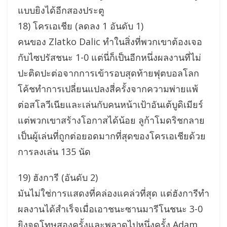
แบบยิงได้อีกสองประตู
18) โครเอเชีย (ลดลง 1 อันดับ 1)
คนของ Zlatko Dalic ทำในสิ่งที่พวกเขาต้องเจอ
กับไซปรัสชนะ 1-0 แต่นี่ก็เป็นอีกหนึ่งผลงานที่ไม่
ปะติดปะต่อจากการเข้ารอบสุดท้ายฟุตบอลโลก
โค้ชทำการเปลี่ยนแปลงสี่ครั้งจากความพ่ายแพ้
ต่อสโลวีเนียและเล่นกับคนหน้าเป้าอันเต้บูดิเมียร์
แต่พวกเขาสร้างโอกาสได้น้อย ลูก้าโมดริชกลาย
เป็นผู้เล่นที่ถูกต่อยอดมากที่สุดของโครเอเชียด้วย
การลงเล่น 135 นัด
19) ฮังการี (อันดับ 2)
มันไม่ใช่การแสดงที่คล่องแคล่วที่สุด แต่ฮังการีทำ
ผลงานได้สำเร็จเมื่อเอาชนะซานมารีโนชนะ 3-0
ยิงจุดโทษสองครั้งและพลาดไปหนึ่งครั้ง Adam