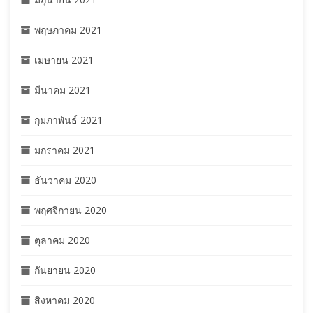
พฤษภาคม 2021
เมษายน 2021
มีนาคม 2021
กุมภาพันธ์ 2021
มกราคม 2021
ธันวาคม 2020
พฤศจิกายน 2020
ตุลาคม 2020
กันยายน 2020
สิงหาคม 2020