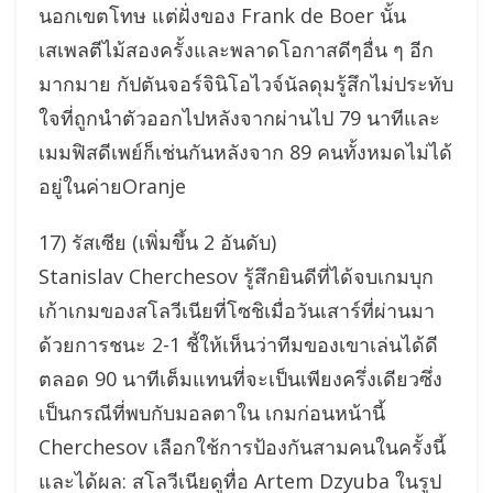
นอกเขตโทษ แต่ฝั่งของ Frank de Boer นั้น
เสเพลตีไม้สองครั้งและพลาดโอกาสดีๆอื่น ๆ อีก
มากมาย กัปตันจอร์จินิโอไวจ์นัลดุมรู้สึกไม่ประทับ
ใจที่ถูกนำตัวออกไปหลังจากผ่านไป 79 นาทีและ
เมมฟิสดีเพย์ก็เช่นกันหลังจาก 89 คนทั้งหมดไม่ได้
อยู่ในค่ายOranje
17) รัสเซีย (เพิ่มขึ้น 2 อันดับ)
Stanislav Cherchesov รู้สึกยินดีที่ได้จบเกมบุก
เก้าเกมของสโลวีเนียที่โซชิเมื่อวันเสาร์ที่ผ่านมา
ด้วยการชนะ 2-1 ชี้ให้เห็นว่าทีมของเขาเล่นได้ดี
ตลอด 90 นาทีเต็มแทนที่จะเป็นเพียงครึ่งเดียวซึ่ง
เป็นกรณีที่พบกับมอลตาใน เกมก่อนหน้านี้
Cherchesov เลือกใช้การป้องกันสามคนในครั้งนี้
และได้ผล: สโลวีเนียดูทื่อ Artem Dzyuba ในรูป