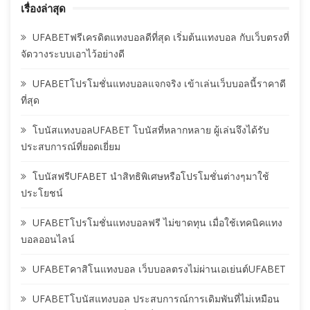
เรื่องล่าสุด
UFABETฟรีเครดิตแทงบอลดีที่สุด เริ่มต้นแทงบอล กับเว็บตรงที่
จัดวางระบบเอาไว้อย่างดี
UFABETโปรโมชั่นแทงบอลแจกจริง เข้าเล่นเว็บบอลนี้ราคาดี
ที่สุด
โบนัสแทงบอลUFABET โบนัสที่หลากหลาย ผู้เล่นจึงได้รับ
ประสบการณ์ที่ยอดเยี่ยม
โบนัสฟรีUFABET นำสิทธิพิเศษหรือโปรโมชั่นต่างๆมาใช้
ประโยชน์
UFABETโปรโมชั่นแทงบอลฟรี ไม่ขาดทุน เมื่อใช้เทคนิคแทง
บอลออนไลน์
UFABETคาสิโนแทงบอล เว็บบอลตรงไม่ผ่านเอเย่นต์UFABET
UFABETโบนัสแทงบอล ประสบการณ์การเดิมพันที่ไม่เหมือน