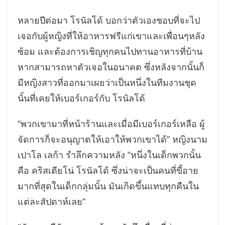
หลายปีต่อมา โรนัลโด้ บอกว่าตัวเองชอบที่จะไป
เจอกับผู้หญิงที่ให้อาหารฟรีแก่เขาและเพื่อนๆหลัง
ซ้อม และต้องการเชิญทุกคนไปทานอาหารที่บ้าน
หากสามารถหาตัวเจอในอนาคต ซึ่งหลังจากนั้นก็
มีหญิงสาวที่ออกมาเผยว่าเป็นหนึ่งในทีมงานชุด
นั้นที่เคยให้เบอร์เกอร์กับ โรนัลโด้
“พวกเขามาที่หน้าร้านและเมื่อมีเบอร์เกอร์เหลือ ผู้
จัดการก็จะอนุญาตให้เอาให้พวกเขาได้” หญิงนาม
เปาโล เลก้า รำลึกความหลัง “หนึ่งในเด็กพวกนั้น
คือ คริสเตียโน่ โรนัลโด้ ซึ่งน่าจะเป็นคนที่ขี้อาย
มากที่สุดในเด็กกลุ่มนั้น มันเกิดขึ้นแทบทุกคืนใน
แต่ละสัปดาห์เลย”