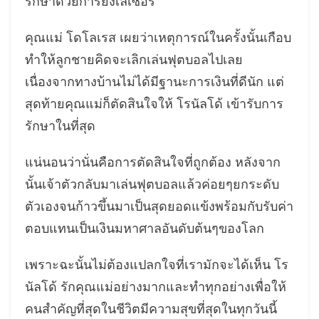
รักษาด้วยการยิงเลเซอร์
คุณแม่ โดโลเรส เผยว่าเหตุการณ์ในครั้งนั้นเกือบ
ทำให้ลูกชายคิดจะเลิกเล่นฟุตบอลไปเลย
เนื่องจากทางบ้านไม่ได้มีฐานะการเงินที่ดีนัก แต่
สุดท้ายคุณแม่ก็ตัดสินใจให้ โรนัลโด้ เข้ารับการ
รักษาในที่สุด
แน่นอนว่านั่นคือการตัดสินใจที่ถูกต้อง หลังจาก
นั้นเจ้าตัวกลับมาเล่นฟุตบอลแล้วค่อยๆยกระดับ
ตัวเองจนก้าวขึ้นมาเป็นสุดยอดแข้งพร้อมกับรับค่า
ตอบแทนเป็นเงินมหาศาลอันดับต้นๆของโลก
เพราะฉะนั้นไม่ต้องแปลกใจที่เรามักจะได้เห็น โร
นัลโด้ รักคุณแม่อย่างมากและทำทุกอย่างเพื่อให้
คนสำคัญที่สุดในชีวิตมีความสุขที่สุดในทุกวันนี้