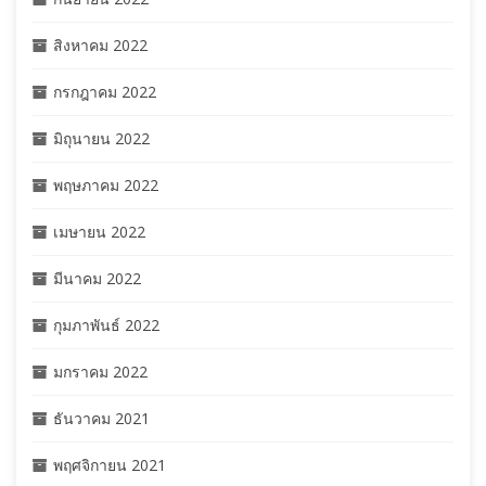
สิงหาคม 2022
กรกฎาคม 2022
มิถุนายน 2022
พฤษภาคม 2022
เมษายน 2022
มีนาคม 2022
กุมภาพันธ์ 2022
มกราคม 2022
ธันวาคม 2021
พฤศจิกายน 2021