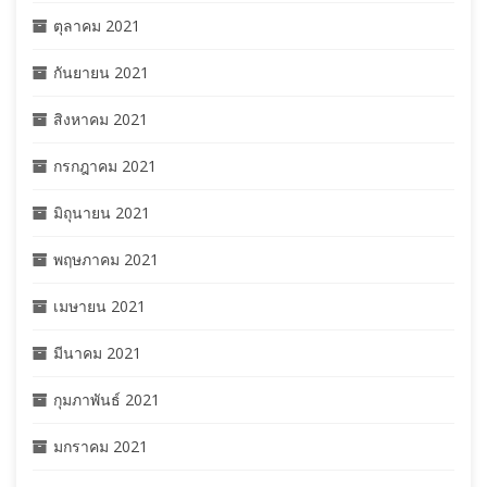
ตุลาคม 2021
กันยายน 2021
สิงหาคม 2021
กรกฎาคม 2021
มิถุนายน 2021
พฤษภาคม 2021
เมษายน 2021
มีนาคม 2021
กุมภาพันธ์ 2021
มกราคม 2021