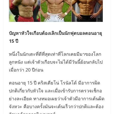
ปัญหาหัวใจเกือบต้องเลิกเป็นนักฟุตบอลตอนอายุ
15 ปี
หนึ่งในนักเตะที่ดีที่สุดเท่าที่โลกเคยมีมาของโลก
ลูกหนัง แต่เจ้าตัวเกือบจะไม่ได้มีวันนี้ย้อนกลับไป
เมื่อกว่า 20 ปีก่อน
ตอนอายุ 15 ปี คริสเตียโน่ โรนัลโด้ มีอาการผิด
ปกติเกี่ยวกับหัวใจ และเมื่อเข้ารับการตรวจเช็กอ
ย่างละเอียด ทางหมอเผยว่าเจ้าตัวมีอาการเต้นผิด
จังหวะ คือบางครั้งมันจะเต้นเร็วกว่าปกติและต้อง