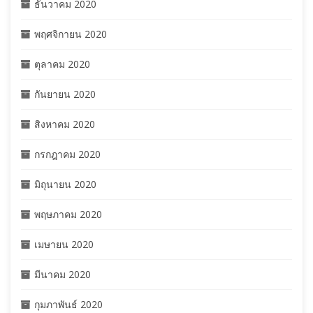
ธันวาคม 2020
พฤศจิกายน 2020
ตุลาคม 2020
กันยายน 2020
สิงหาคม 2020
กรกฎาคม 2020
มิถุนายน 2020
พฤษภาคม 2020
เมษายน 2020
มีนาคม 2020
กุมภาพันธ์ 2020