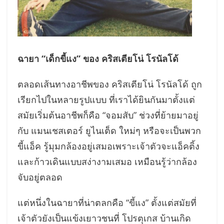
ฉายา “เด็กขี้แง” ของ คริสเตียโน่ โรนัลโด้
ตลอดเส้นทางอาชีพของ คริสเตียโน่ โรนัลโด้ ถูก
เรียกไปในหลายรูปแบบ ที่เราได้ยินกันมาตั้งแต่
สมัยเริ่มต้นอาชีพก็คือ “จอมสับ” ช่วงที่ย้ายมาอยู่
กับ แมนเชสเตอร์ ยูไนเต็ด ใหม่ๆ หรือจะเป็นพวก
ขี้แอ็ค รู้มุมกล้องอยู่เสมอเพราะเจ้าตัวจะแอ็คติ้ง
และก้าวเดินแบบสง่างามเสมอ เหมือนรู้ว่ากล้อง
จับอยู่ตลอด
แต่หนึ่งในฉายาที่น่าตลกคือ “ขี้แง” ตั้งแต่สมัยที่
เจ้าตัวยังเป็นแข้งเยาวชนที่ โปรตุเกส บ้านเกิด