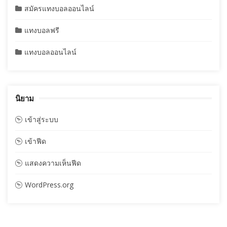
สมัครแทงบอลออนไลน์
แทงบอลฟรี
แทงบอลออนไลน์
นิยาม
เข้าสู่ระบบ
เข้าฟีด
แสดงความเห็นฟีด
WordPress.org