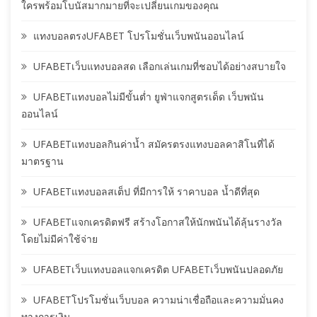
ใครพร้อมโบนัสมากมายที่จะเปลี่ยนเกมของคุณ
แทงบอลตรงUFABET โปรโมชั่นเว็บพนันออนไลน์
UFABETเว็บแทงบอลสด เลือกเล่นเกมที่ชอบได้อย่างสบายใจ
UFABETแทงบอลไม่มีขั้นต่ำ ยูฟ่าแจกสูตรเด็ด เว็บพนัน
ออนไลน์
UFABETแทงบอลกินค่าน้ำ สมัครตรงแทงบอลคาสิโนที่ได้
มาตรฐาน
UFABETแทงบอลสเต็ป ที่มีการให้ ราคาบอล น้ำดีที่สุด
UFABETแจกเครดิตฟรี สร้างโอกาสให้นักพนันได้ลุ้นรางวัล
โดยไม่มีค่าใช้จ่าย
UFABETเว็บแทงบอลแจกเครดิต UFABETเว็บพนันปลอดภัย
UFABETโปรโมชั่นเว็บบอล ความน่าเชื่อถือและความมั่นคง
ทางการเงิน