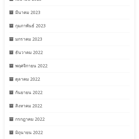
มีนาคม 2023
กุมภาพันธ์ 2023
มกราคม 2023
ธันวาคม 2022
พฤศจิกายน 2022
ตุลาคม 2022
กันยายน 2022
สิงหาคม 2022
กรกฎาคม 2022
มิถุนายน 2022