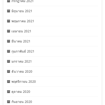
กรกฎาคม 2021
มิถุนายน 2021
พฤษภาคม 2021
เมษายน 2021
มีนาคม 2021
กุมภาพันธ์ 2021
มกราคม 2021
ธันวาคม 2020
พฤศจิกายน 2020
ตุลาคม 2020
กันยายน 2020