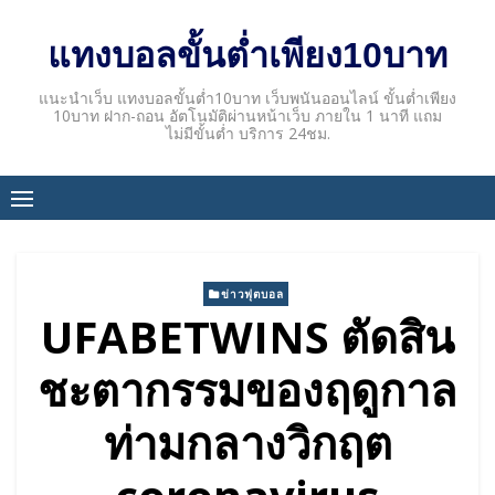
Skip
to
แทงบอลขั้นต่ำเพียง10บาท
content
แนะนำเว็บ แทงบอลขั้นต่ำ10บาท เว็บพนันออนไลน์ ขั้นต่ำเพียง
10บาท ฝาก-ถอน อัตโนมัติผ่านหน้าเว็บ ภายใน 1 นาที แถม
ไม่มีขั้นต่ำ บริการ 24ชม.
ข่าวฟุตบอล
UFABETWINS ตัดสิน
ชะตากรรมของฤดูกาล
ท่ามกลางวิกฤต