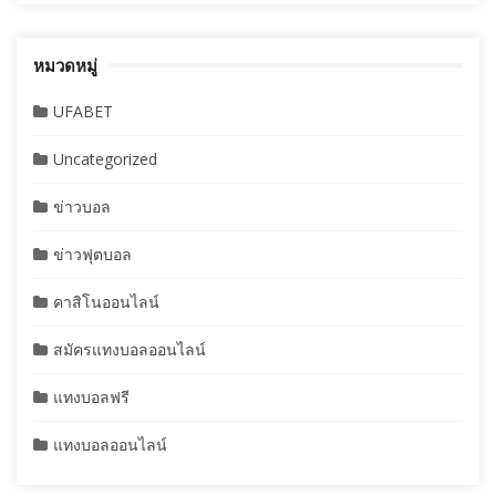
หมวดหมู่
UFABET
Uncategorized
ข่าวบอล
ข่าวฟุตบอล
คาสิโนออนไลน์
สมัครแทงบอลออนไลน์
แทงบอลฟรี
แทงบอลออนไลน์