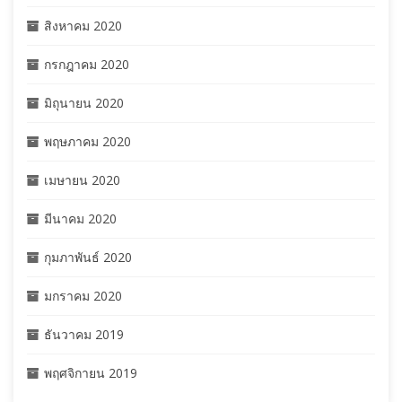
สิงหาคม 2020
กรกฎาคม 2020
มิถุนายน 2020
พฤษภาคม 2020
เมษายน 2020
มีนาคม 2020
กุมภาพันธ์ 2020
มกราคม 2020
ธันวาคม 2019
พฤศจิกายน 2019