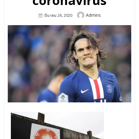
coronavirus
Author
Admins
Posted
มีนาคม 26, 2020
On