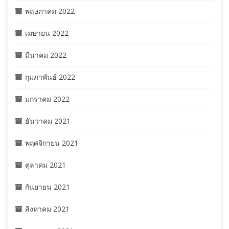
พฤษภาคม 2022
เมษายน 2022
มีนาคม 2022
กุมภาพันธ์ 2022
มกราคม 2022
ธันวาคม 2021
พฤศจิกายน 2021
ตุลาคม 2021
กันยายน 2021
สิงหาคม 2021