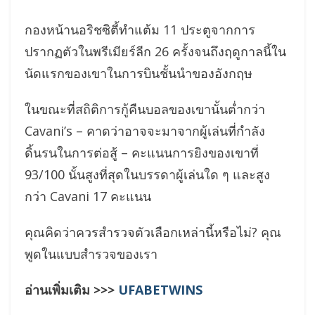
กองหน้านอริชซิตี้ทำแต้ม 11 ประตูจากการ
ปรากฏตัวในพรีเมียร์ลีก 26 ครั้งจนถึงฤดูกาลนี้ใน
นัดแรกของเขาในการบินชั้นนำของอังกฤษ
ในขณะที่สถิติการกู้คืนบอลของเขานั้นต่ำกว่า
Cavani’s – คาดว่าอาจจะมาจากผู้เล่นที่กำลัง
ดิ้นรนในการต่อสู้ – คะแนนการยิงของเขาที่
93/100 นั้นสูงที่สุดในบรรดาผู้เล่นใด ๆ และสูง
กว่า Cavani 17 คะแนน
คุณคิดว่าควรสำรวจตัวเลือกเหล่านี้หรือไม่? คุณ
พูดในแบบสำรวจของเรา
อ่านเพิ่มเติม >>>
UFABETWINS