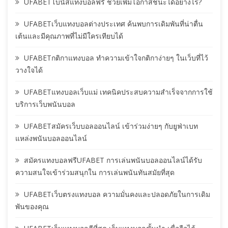
UFABETโบนัสแทงบอลฟรี ช่วยเพิ่มโอกาสชนะได้อย่างไร?
UFABETเว็บแทงบอลต่างประเทศ ค้นพบการเดิมพันที่น่าตื่น
เต้นและมีคุณภาพที่ไม่มีใครเทียบได้
UFABETกติกาแทงบอล ทำความเข้าใจกติกาง่ายๆ ในเว็บที่ไว้
วางใจได้
UFABETแทงบอลเว็บแม่ เทคนิคประสบความสำเร็จจากการใช้
บริการเว็บพนันบอล
UFABETสมัครเว็บบอลออนไลน์ เข้าร่วมง่ายๆ กับยูฟ่าเบท
แหล่งพนันบอลออนไลน์
สมัครแทงบอลฟรีUFABET การเล่นพนันบอลออนไลน์ได้รับ
ความสนใจเข้าร่วมสนุกใน การเล่นพนันทันสมัยที่สุด
UFABETเว็บตรงแทงบอล ความมั่นคงและปลอดภัยในการเดิม
พันของคุณ