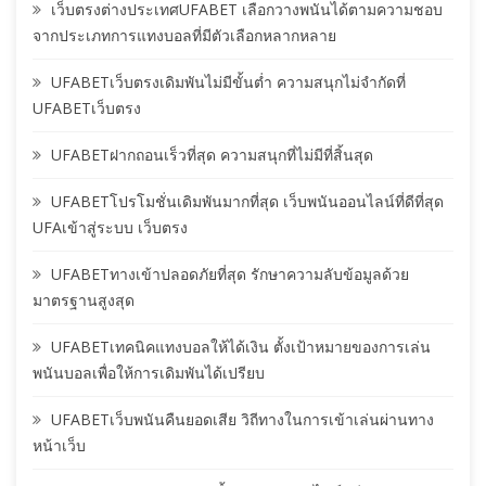
เว็บตรงต่างประเทศUFABET เลือกวางพนันได้ตามความชอบ
จากประเภทการแทงบอลที่มีตัวเลือกหลากหลาย
UFABETเว็บตรงเดิมพันไม่มีขั้นต่ำ ความสนุกไม่จำกัดที่
UFABETเว็บตรง
UFABETฝากถอนเร็วที่สุด ความสนุกที่ไม่มีที่สิ้นสุด
UFABETโปรโมชั่นเดิมพันมากที่สุด เว็บพนันออนไลน์ที่ดีที่สุด
UFAเข้าสู่ระบบ เว็บตรง
UFABETทางเข้าปลอดภัยที่สุด รักษาความลับข้อมูลด้วย
มาตรฐานสูงสุด
UFABETเทคนิคแทงบอลให้ได้เงิน ตั้งเป้าหมายของการเล่น
พนันบอลเพื่อให้การเดิมพันได้เปรียบ
UFABETเว็บพนันคืนยอดเสีย วิถีทางในการเข้าเล่นผ่านทาง
หน้าเว็บ