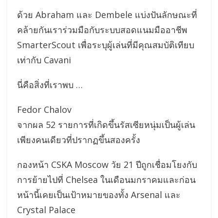
ด้วย Abraham และ Dembele แบ่งปันลักษณะที่
คล้ายกันเราร่วมมือกับระบบสอดแนมมืออาชีพ
SmarterScout เพื่อระบุผู้เล่นที่มีคุณสมบัติเทียบ
เท่ากับ Cavani
นี่คือสิ่งที่เราพบ …
Fedor Chalov
จากผล 52 รายการที่เกิดขึ้นรัสเซียหนุ่มเป็นผู้เล่น
เพียงคนเดียวที่ปรากฏขึ้นสองครั้ง
กองหน้า CSKA Moscow วัย 21 ปีถูกเชื่อมโยงกับ
การย้ายไปที่ Chelsea ในเดือนมกราคมและก่อน
หน้านี้เคยเป็นเป้าหมายของทั้ง Arsenal และ
Crystal Palace