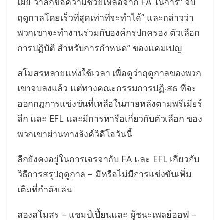
เผย ว่าลีกขอความช่วยเหลือจาก FA ในการ“ จบ
ฤดูกาลโดยเร็วที่สุดเท่าที่จะทำได้” และกล่าวว่า
พวกเขาจะทำงานร่วมกับองค์กรปกครอง ตัวเลือก
การปฏิบัติ สำหรับการกำหนด” ของแคมเปญ
สโมสรหลายแห่งใช้เวลา เพื่อดูว่าฤดูกาลของพวก
เขาจบลงแล้ว แต่ทางคณะกรรมการปฏิเสธ ที่จะ
ออกกฎการแข่งขันที่เหลือในภายหลังตามพรีเมียร์
ลีก และ EFL และมีการหารือเกี่ยวกับตัวเลือก ของ
พวกเขาผ่านทางลิงค์วิดีโอวันนี้
ลีกยังคงอยู่ในการเจรจากับ FA และ EFL เกี่ยวกับ
วิธีการสรุปฤดูกาล – มีหรือไม่มีการแข่งขันเพิ่ม
เติมที่กำลังเล่น
สองสโมสร – แชมป์เปี้ยนและ ผู้ชนะเพลย์ออฟ –