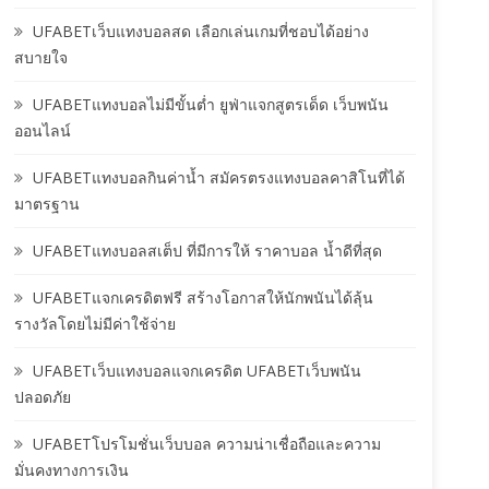
UFABETเว็บแทงบอลสด เลือกเล่นเกมที่ชอบได้อย่าง
สบายใจ
UFABETแทงบอลไม่มีขั้นต่ำ ยูฟ่าแจกสูตรเด็ด เว็บพนัน
ออนไลน์
UFABETแทงบอลกินค่าน้ำ สมัครตรงแทงบอลคาสิโนที่ได้
มาตรฐาน
UFABETแทงบอลสเต็ป ที่มีการให้ ราคาบอล น้ำดีที่สุด
UFABETแจกเครดิตฟรี สร้างโอกาสให้นักพนันได้ลุ้น
รางวัลโดยไม่มีค่าใช้จ่าย
UFABETเว็บแทงบอลแจกเครดิต UFABETเว็บพนัน
ปลอดภัย
UFABETโปรโมชั่นเว็บบอล ความน่าเชื่อถือและความ
มั่นคงทางการเงิน