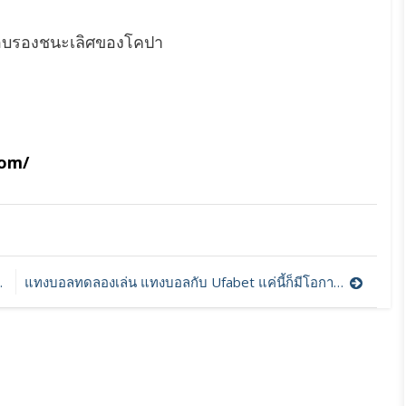
นรอบรองชนะเลิศของโคปา
com/
แทงบอลทดลองเล่น แทงบอลกับ Ufabet แค่นี้ก็มีโอกาศรวยข้ามคืน