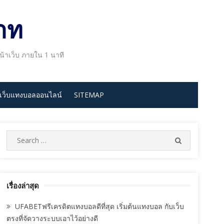
าท
น้าเว็บ ภายใน 1 นาที
เว็บแทงบอลออนไลน์
SITEMAP
Search
SEARCH
for:
เรื่องล่าสุด
UFABETฟรีเครดิตแทงบอลดีที่สุด เริ่มต้นแทงบอล กับเว็บ
ตรงที่จัดวางระบบเอาไว้อย่างดี