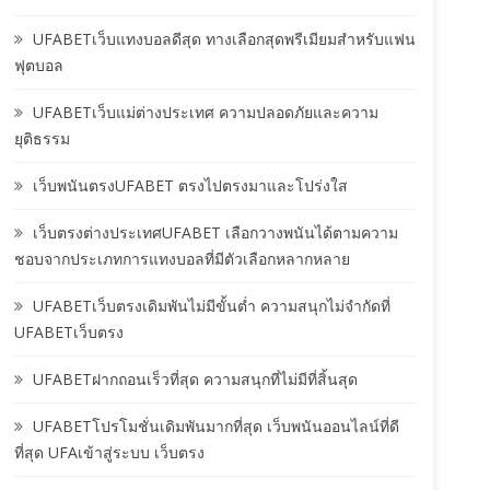
UFABETเว็บแทงบอลดีสุด ทางเลือกสุดพรีเมียมสำหรับแฟน
ฟุตบอล
UFABETเว็บแม่ต่างประเทศ ความปลอดภัยและความ
ยุติธรรม
เว็บพนันตรงUFABET ตรงไปตรงมาและโปร่งใส
เว็บตรงต่างประเทศUFABET เลือกวางพนันได้ตามความ
ชอบจากประเภทการแทงบอลที่มีตัวเลือกหลากหลาย
UFABETเว็บตรงเดิมพันไม่มีขั้นต่ำ ความสนุกไม่จำกัดที่
UFABETเว็บตรง
UFABETฝากถอนเร็วที่สุด ความสนุกที่ไม่มีที่สิ้นสุด
UFABETโปรโมชั่นเดิมพันมากที่สุด เว็บพนันออนไลน์ที่ดี
ที่สุด UFAเข้าสู่ระบบ เว็บตรง