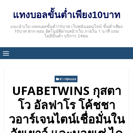
Skip
to
แทงบอลขั้นต่ำเพียง10บาท
content
แนะนำเว็บ แทงบอลขั้นต่ำ10บาท เว็บพนันออนไลน์ ขั้นต่ำเพียง
10บาท ฝาก-ถอน อัตโนมัติผ่านหน้าเว็บ ภายใน 1 นาที แถม
ไม่มีขั้นต่ำ บริการ 24ชม.
ข่าวฟุตบอล
UFABETWINS กุสตา
โว อัลฟาโร โค้ชชา
วอาร์เจนไตน์เชื่อมั่นใน