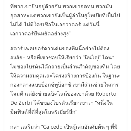
ที่พวกเขายืนอยู่ด้วยกัน พวกเขาอดทน พวกมัน
อุตสาหะแต่พวกเขายังเป็นผู้ล่าในยูโทเปียที่เป็นไป
ไม่ได้ ไม่มีใครเชื่อในเอกวาดอร์ แต่วันนี้
เอกวาดอร์ยืนหยัดอย่างสูง”
สตาร์ เพลเยอร์ดาวเด่นของทีมนี้อย่างไม่ต้อง
สงสัย– หรือที่เขาชอบให้เรียกว่า “นินโญ่” ไดนา
โมของไบรตันได้กลายเป็นส่วนสำคัญของทีม โดย
ให้ความสมดุลและโครงสร้างการป้องกัน ในฐานะ
กองกลางแบบบ็อกซ์ทูบ็อกซ์ เขามีส่วนช่วยในการ
โจมตี แต่ยังช่วยแบ็คไลน์ของเขาด้วย Roberto
De Zerbi โค้ชของไบรตันเรียกเขาว่า “หนึ่งใน
มิดฟิลด์ที่ดีที่สุดในพรีเมียร์ลีก”
กล่าวเสริมว่า “Caicedo เป็นผู้เล่นอันดับต้น ๆ ที่มี