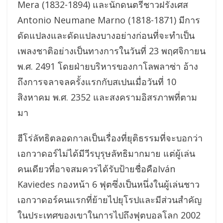
Mera (1832-1894) และนักดนตรีชาวฝรั่งเศส
Antonio Neumane Marno (1818-1871) มีการ
ดัดแปลงและดัดแปลงบางอย่างก่อนที่จะทำเป็น
เพลงชาติอย่างเป็นทางการในวันที่ 23 พฤศจิกายน
พ.ศ. 2491 โดยฝ่ายบริหารของกาโลพลาซ่า อ้าง
ถึงการจลาจลครั้งแรกกับสเปนเมื่อวันที่ 10
สิงหาคม พ.ศ. 2352 และสงครามอิสรภาพที่ตาม
มา
ฮีโร่ลัทธิตลอดกาลเป็นเรื่องที่ยุติธรรมที่จะบอกว่า
เอกวาดอร์ไม่ได้มีวีรบุรุษลัทธิมากมาย แต่ผู้เล่น
คนเดียวที่อาจสมควรได้รับป้ายชื่อคือIván
Kaviedes กองหน้า 6 ฟุตซึ่งเป็นหนึ่งในผู้เล่นชาว
เอกวาดอร์คนแรกที่ย้ายไปยุโรปและมีส่วนสำคัญ
ในประเทศของเขาในการไปถึงฟุตบอลโลก 2002