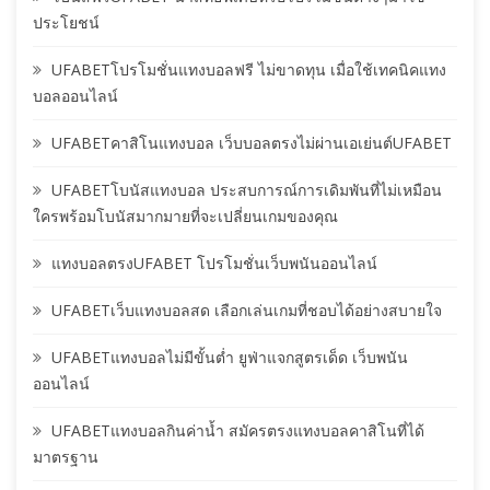
ประโยชน์
UFABETโปรโมชั่นแทงบอลฟรี ไม่ขาดทุน เมื่อใช้เทคนิคแทง
บอลออนไลน์
UFABETคาสิโนแทงบอล เว็บบอลตรงไม่ผ่านเอเย่นต์UFABET
UFABETโบนัสแทงบอล ประสบการณ์การเดิมพันที่ไม่เหมือน
ใครพร้อมโบนัสมากมายที่จะเปลี่ยนเกมของคุณ
แทงบอลตรงUFABET โปรโมชั่นเว็บพนันออนไลน์
UFABETเว็บแทงบอลสด เลือกเล่นเกมที่ชอบได้อย่างสบายใจ
UFABETแทงบอลไม่มีขั้นต่ำ ยูฟ่าแจกสูตรเด็ด เว็บพนัน
ออนไลน์
UFABETแทงบอลกินค่าน้ำ สมัครตรงแทงบอลคาสิโนที่ได้
มาตรฐาน