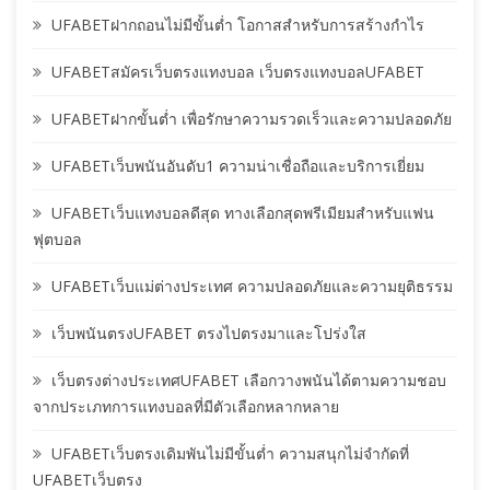
UFABETฝากถอนไม่มีขั้นต่ำ โอกาสสำหรับการสร้างกำไร
UFABETสมัครเว็บตรงแทงบอล เว็บตรงแทงบอลUFABET
UFABETฝากขั้นต่ำ เพื่อรักษาความรวดเร็วและความปลอดภัย
UFABETเว็บพนันอันดับ1 ความน่าเชื่อถือและบริการเยี่ยม
UFABETเว็บแทงบอลดีสุด ทางเลือกสุดพรีเมียมสำหรับแฟน
ฟุตบอล
UFABETเว็บแม่ต่างประเทศ ความปลอดภัยและความยุติธรรม
เว็บพนันตรงUFABET ตรงไปตรงมาและโปร่งใส
เว็บตรงต่างประเทศUFABET เลือกวางพนันได้ตามความชอบ
จากประเภทการแทงบอลที่มีตัวเลือกหลากหลาย
UFABETเว็บตรงเดิมพันไม่มีขั้นต่ำ ความสนุกไม่จำกัดที่
UFABETเว็บตรง