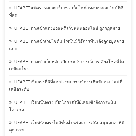
UFABETสมัครแทงบอลเว็บตรง เว็บไซต์แทงบอลออนไลน์ที่ดี
ที่สุด
UFABETทางเข้าแทงบอลฟรี เว็บพนันออนไลน์ ถูกกฎหมาย
UFABETทางเข้าเว็บไซต์แม่ พนันมีวิธีการที่น่าดึงดูดอยู่หลาย
แบบ
UFABETทางเข้าเว็บหลัก เปิดประสบการณ์การเสี่ยงโชคที่ไม่
เหมือนใคร
UFABETเว็บตรงที่ดีที่สุด ประสบการณ์การเดิมพันออนไลน์ที่
เหนือระดับ
UFABETเว็บพนันตรง เปิดโอกาสให้ผู้เล่นเข้าถึงการพนัน
โดยตรง
UFABETเว็บพนันตรงไม่มีขั้นต่ำ พร้อมการสนับสนุนลูกค้าที่มี
คุณภาพ