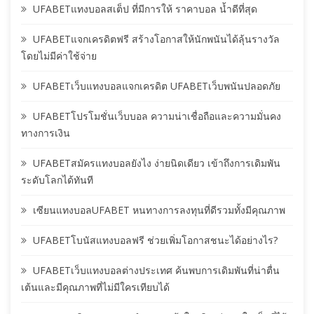
UFABETแทงบอลสเต็ป ที่มีการให้ ราคาบอล น้ำดีที่สุด
UFABETแจกเครดิตฟรี สร้างโอกาสให้นักพนันได้ลุ้นรางวัล
โดยไม่มีค่าใช้จ่าย
UFABETเว็บแทงบอลแจกเครดิต UFABETเว็บพนันปลอดภัย
UFABETโปรโมชั่นเว็บบอล ความน่าเชื่อถือและความมั่นคง
ทางการเงิน
UFABETสมัครแทงบอลยังไง ง่ายนิดเดียว เข้าถึงการเดิมพัน
ระดับโลกได้ทันที
เซียนแทงบอลUFABET หนทางการลงทุนที่ดีรวมทั้งมีคุณภาพ
UFABETโบนัสแทงบอลฟรี ช่วยเพิ่มโอกาสชนะได้อย่างไร?
UFABETเว็บแทงบอลต่างประเทศ ค้นพบการเดิมพันที่น่าตื่น
เต้นและมีคุณภาพที่ไม่มีใครเทียบได้