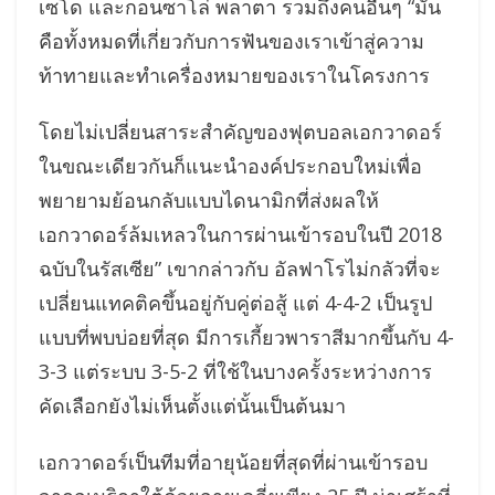
เซโด และกอนซาโล่ พลาตา รวมถึงคนอื่นๆ “มัน
คือทั้งหมดที่เกี่ยวกับการฟันของเราเข้าสู่ความ
ท้าทายและทำเครื่องหมายของเราในโครงการ
โดยไม่เปลี่ยนสาระสำคัญของฟุตบอลเอกวาดอร์
ในขณะเดียวกันก็แนะนำองค์ประกอบใหม่เพื่อ
พยายามย้อนกลับแบบไดนามิกที่ส่งผลให้
เอกวาดอร์ล้มเหลวในการผ่านเข้ารอบในปี 2018
ฉบับในรัสเซีย” เขากล่าวกับ อัลฟาโรไม่กลัวที่จะ
เปลี่ยนแทคติคขึ้นอยู่กับคู่ต่อสู้ แต่ 4-4-2 เป็นรูป
แบบที่พบบ่อยที่สุด มีการเกี้ยวพาราสีมากขึ้นกับ 4-
3-3 แต่ระบบ 3-5-2 ที่ใช้ในบางครั้งระหว่างการ
คัดเลือกยังไม่เห็นตั้งแต่นั้นเป็นต้นมา
เอกวาดอร์เป็นทีมที่อายุน้อยที่สุดที่ผ่านเข้ารอบ