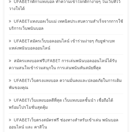
UFABETกติกาแทงบอล ทำความเข้าใจกติกาง่ายๆ ในเว็บที่ไว้
วางใจได้
UFABETแทงบอลเว็บแม่ เทคนิคประสบความสำเร็จจากการใช้
บริการเว็บพนันบอล
UFABETสมัครเว็บบอลออนไลน์ เข้าร่วมง่ายๆ กับยูฟ่าเบท
แหล่งพนันบอลออนไลน์
สมัครแทงบอลฟรีUFABET การเล่นพนันบอลออนไลน์ได้รับ
ความสนใจเข้าร่วมสนุกใน การเล่นพนันทันสมัยที่สุด
UFABETเว็บตรงแทงบอล ความมั่นคงและปลอดภัยในการเดิม
พันของคุณ
UFABETเว็บแทงบอลดีที่สุด เว็บแทงบอลชั้นนำ เชื่อถือได้
พร้อมโปรโมชั่นสุดคุ้ม
UFABETเว็บตรงสมัครฟรี ช่องทางสำหรับเข้าเล่น พนันบอล
ออนไลน์ และ คาสิโน