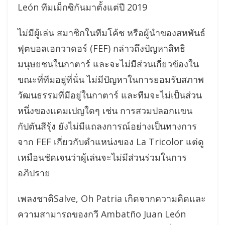
León ทีมเม็กซิกันมาตั้งแต่ปี 2019
ไม่มีผู้เล่น สมาชิกในทีมโค้ช หรือผู้นำของสหพันธ์
ฟุตบอลเอกวาดอร์ (FEF) กล่าวถึงปัญหาสิทธิ
มนุษยชนในกาตาร์ และจะไม่มีส่วนเกี่ยวข้องใน
ขณะที่ทีมอยู่ที่นั่น ไม่มีปัญหาในการยอมรับสภาพ
วัฒนธรรมที่มีอยู่ในกาตาร์ และทีมจะไม่เป็นส่วน
หนึ่งของแคมเปญใดๆ เช่น การสวมปลอกแขน
กัปตันสีรุ้ง ยังไม่มีแถลงการณ์อย่างเป็นทางการ
จาก FEF เกี่ยวกับตำแหน่งของ La Tricolor แต่ดู
เหมือนชัดเจนว่าผู้เล่นจะไม่มีส่วนร่วมในการ
อภิปราย
เพลงชาติSalve, Oh Patria เกิดจากความคิดและ
ความสามารถของกวี Ambatño Juan León