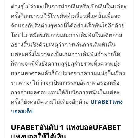
ต่างๆไม่ว่าจะเป็นการฝากเงินหรือเบิกเงินในแต่ละ
ครั้งก็สามารถใช้โทรศัพท์เคลื่อนที่แค่นั้นเพื่อจะ
จัดแจงกับสิ่งต่างๆพวกนี้ได้อย่างเร็วทันใจอีกด้วย
โดยไม่เหมือนกับการเล่นการเดิมพันในอดีตกาล
อย่างสิ้นเชิงด้วยเหตุว่าการเล่นการเดิมพันใน
แต่ละครั้งไม่ว่าจะเป็นเกมการเดิมพันจำพวกใด
ก็ตามจะมีทั้งยังความสุรุ่ยสุร่ายรวมทั้งความยุ่ง
ยากมหาศาลแล้วก็ยังปราศจากความแน่ๆในเรื่อง
ราวต่างๆไม่ว่าจะเป็นการระบุอัตราต่อรองหรือ
การจ่ายผลตอบแทนให้กับนักการพนันในแต่ละ
ครั้งก็ยังคงมีความไม่เที่ยงอีกด้วย
UFABETแทง
บอลสเต็ป
UFABETอันดับ 1 แทงบอลUFABET
แทงบอลให้ได้เงิน