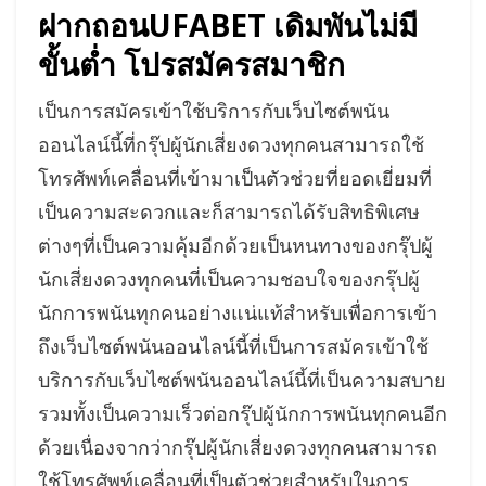
ฝากถอนUFABET เดิมพันไม่มี
ขั้นต่ำ โปรสมัครสมาชิก
เป็นการสมัครเข้าใช้บริการกับเว็บไซต์พนัน
ออนไลน์นี้ที่กรุ๊ปผู้นักเสี่ยงดวงทุกคนสามารถใช้
โทรศัพท์เคลื่อนที่เข้ามาเป็นตัวช่วยที่ยอดเยี่ยมที่
เป็นความสะดวกและก็สามารถได้รับสิทธิพิเศษ
ต่างๆที่เป็นความคุ้มอีกด้วยเป็นหนทางของกรุ๊ปผู้
นักเสี่ยงดวงทุกคนที่เป็นความชอบใจของกรุ๊ปผู้
นักการพนันทุกคนอย่างแน่แท้สำหรับเพื่อการเข้า
ถึงเว็บไซต์พนันออนไลน์นี้ที่เป็นการสมัครเข้าใช้
บริการกับเว็บไซต์พนันออนไลน์นี้ที่เป็นความสบาย
รวมทั้งเป็นความเร็วต่อกรุ๊ปผู้นักการพนันทุกคนอีก
ด้วยเนื่องจากว่ากรุ๊ปผู้นักเสี่ยงดวงทุกคนสามารถ
ใช้โทรศัพท์เคลื่อนที่เป็นตัวช่วยสำหรับในการ