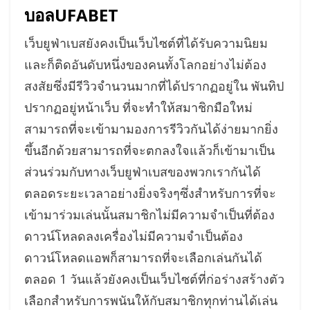
บอลUFABET
เว็บยูฟ่าเบสยังคงเป็นเว็บไซต์ที่ได้รับความนิยม
และก็ติดอันดับหนึ่งของคนทั้งโลกอย่างไม่ต้อง
สงสัยซึ่งมีรีวิวจำนวนมากที่ได้ปรากฏอยู่ใน พันทิป
ปรากฏอยู่หน้าเว็บ ที่จะทำให้สมาชิกมือใหม่
สามารถที่จะเข้ามามองการรีวิวกันได้ง่ายมากยิ่ง
ขึ้นอีกด้วยสามารถที่จะตกลงใจแล้วก็เข้ามาเป็น
ส่วนร่วมกับทางเว็บยูฟ่าเบสของพวกเรากันได้
ตลอดระยะเวลาอย่างยิ่งจริงๆซึ่งสำหรับการที่จะ
เข้ามาร่วมเล่นนั้นสมาชิกไม่มีความจำเป็นที่ต้อง
ดาวน์โหลดลงเครื่องไม่มีความจำเป็นต้อง
ดาวน์โหลดแอพก็สามารถที่จะเลือกเล่นกันได้
ตลอด 1 วันแล้วยังคงเป็นเว็บไซต์ที่ก่อร่างสร้างตัว
เลือกสำหรับการพนันให้กับสมาชิกทุกท่านได้เล่น