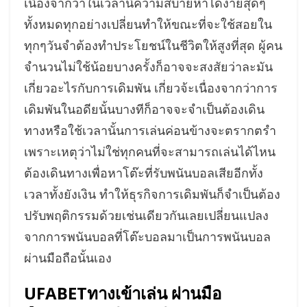
เนื่องจากว่าในเวลานี้ความสบายหาได้ง่ายสุดๆ
ทั้งหมดทุกอย่างเปลี่ยนทำให้ขณะที่จะใช้สอยใน
ทุกๆวันจำต้องทำประโยชน์ในชีวิตให้สูงที่สุด ผู้คน
จำนวนไม่ใช้น้อยบางครั้งก็อาจจะสงสัยว่าละมัน
เกี่ยวอะไรกับการเดิมพัน เกี่ยวจ้ะเนื่องจากว่าการ
เดิมพันในอดียนั้นบางทีก็อาจจะจำเป็นต้องเดิน
ทางหรือใช้เวลานั้นการเล่นค่อนข้างจะตรากตรำ
เพราะเหตุว่าไม่ใช่ทุกคนที่จะสามารถเล่นได้ไหน
ต้องเดินทางเพื่อหาโต๊ะที่รับพนันบอลเสียอีกทั้ง
เวลาทั้งยังเงิน ทำให้ธุรกิจการเดิมพันก็จำเป็นต้อง
ปรับพฤติกรรมด้วยเช่นเดียวกันเลยเปลี่ยนแปลง
จากการพนันบอลที่โต๊ะบอลมาเป็นการพนันบอล
ผ่านมือถือนั้นเอง
UFABETทางเข้าเล่น ผ่านมือ