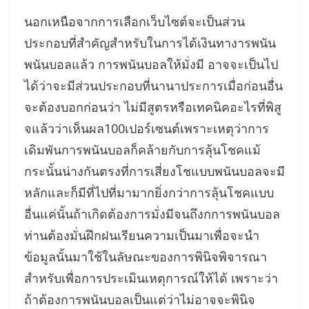
นอกเหนือจากการเลือกเว็บไซต์จะเป็นส่วน
ประกอบที่สำคัญสำหรับในการได้เงินทางารพนัน
พนันบอลแล้ว การพนันบอลให้มั่งมี อาจจะเป็นไป
ได้ว่าจะมีส่วนประกอบที่นานาประการเมื่อก่อนอื่น
จะต้องบอกก่อนว่า ไม่มีสูตรหรือเทคนิคอะไรที่พิสู
จแล้วว่าเห็นผล100เปอร์เซนต์เพราะเหตุว่าการ
เดิมพันการพนันบอลก็คล้ายกับการลุ้นโชคแม้
กระนั้นน่างกันตรงที่การเสี่ยงโชแบบพนันบอลจะมี
หลักและก็มีที่ไปที่มามากยิ่งกว่าการลุ้นโชคแบบ
อื่นแค่นั้นถ้าเกิดต้องการมั่งมีจนถึงกการพนันบอล
ท่านต้องมั่นฝึกฝนเรียนความเป็นมาเพื่อจะนำ
ข้อมูลนั้นมาใช้ในลัษณะของการพินิจพิจารณา
สำหรับเพื่อการประเมินเหตุการณ์ให้ได้ เพราะว่า
ถ้าต้องการพนันบอลเป็นแต่ว่าไม่อาจจะพินิจ