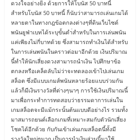
ดวงใจอย่างยิ่ง ด้วยการให้โบนัส 50 บาทนี้
สำหรับโบนัส 50 บาทนี้ ก็นับว่าสามารถเล่นเกมได้
หลายตาในทางกฎข้อตกลงต่างๆที่ดินเว็บไซต์
พนันยูฟ่าเบทได้ระบุขั้นตำ่สำหรับในการเล่นพนัน
แค่เพียงไม่กี่บาทด้วย ซึ่งสามารถทำเงินได้สำหรับ
ในการเล่นพนันในคราวต่อมาอีกด้วย เงินปริมาณ
นี้ทำให้นักเสี่ยงดวงสามารถนำเงิน ไปศึกษาข้อ
ตกลงหรือเคล็ดลับไม่ว่าจะทดลองเข้าไปเล่นเกม
สล็อต ซึ่งมีแบบเกมส์พนันหลายร้อยแบบร่วมกัน
แล้วก็มีเงินรางวัลที่ต่างๆนาๆ การใช้เงินปริมาณนี้
มาเพื่อกระทำการทดสอบว่าธรรมดาการเล่นใน
เกมสล็อตจะมีแม้กระนั้นต้นแบบดีอย่างไร รวมทั้ง
มาสมารถยนต์เลือกเกมที่เหมาะสมกับตัวนักเสี่ยง
โชคได้อีกด้วย กับกันเข้าเล่นเกมสล็อตนี้ทั้งมี
รางวัลใหญ่ๆมาก เป็นการนำเงินส่วนนี้มาใช้