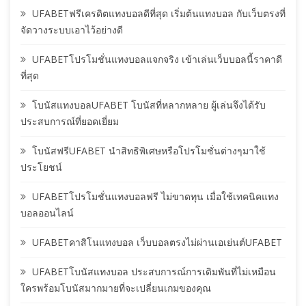
UFABETฟรีเครดิตแทงบอลดีที่สุด เริ่มต้นแทงบอล กับเว็บตรงที่
จัดวางระบบเอาไว้อย่างดี
UFABETโปรโมชั่นแทงบอลแจกจริง เข้าเล่นเว็บบอลนี้ราคาดี
ที่สุด
โบนัสแทงบอลUFABET โบนัสที่หลากหลาย ผู้เล่นจึงได้รับ
ประสบการณ์ที่ยอดเยี่ยม
โบนัสฟรีUFABET นำสิทธิพิเศษหรือโปรโมชั่นต่างๆมาใช้
ประโยชน์
UFABETโปรโมชั่นแทงบอลฟรี ไม่ขาดทุน เมื่อใช้เทคนิคแทง
บอลออนไลน์
UFABETคาสิโนแทงบอล เว็บบอลตรงไม่ผ่านเอเย่นต์UFABET
UFABETโบนัสแทงบอล ประสบการณ์การเดิมพันที่ไม่เหมือน
ใครพร้อมโบนัสมากมายที่จะเปลี่ยนเกมของคุณ