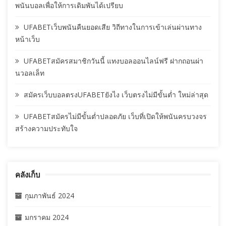
พนันบอลเพื่อให้การเดิมพันได้เปรียบ
UFABETเว็บพนันคืนยอดเสีย วิถีทางในการเข้าเล่นผ่านทาง
หน้าเว็บ
UFABETสมัครสมาชิกวันนี้ แทงบอลออนไลน์ฟรี ฝากถอนผ่า
นวอลเล็ท
สมัครเว็บบอลตรงUFABETยังไง เว็บตรงไม่มีขั้นต่ำ ใหม่ล่าสุด
UFABETสมัครไม่มีขั้นต่ำปลอดภัย เว็บที่เปิดให้พนันครบวงจร
สร้างความประทับใจ
คลังเก็บ
กุมภาพันธ์ 2024
มกราคม 2024