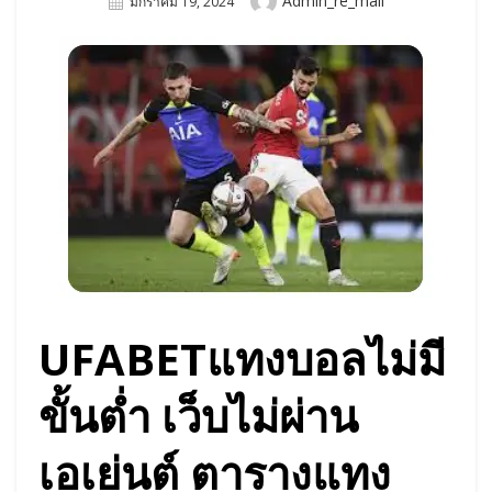
Admin_re_mall
Posted
มกราคม 19, 2024
On
UFABETแทงบอลไม่มี
ขั้นต่ำ
เว็บไม่ผ่าน
เอเย่นต์ ตารางแทง