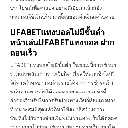
ประโยชน์เพื่อตนเอง อย่างดีเยี่ยม แล้วก็ยัง
สามารถใช้เงินปริมาณนี้ต่อยอดทำเงินถัดไปด้วย
UFABETแทงบอลไม่มีขั้นต่ำ
หน้าเล่นUFABETแทงบอล ฝาก
ถอนเร็ว
UFABETแทงบอลไม่มีขั้นต่ำ
ในขณะนี้การเข้ามา
ร่วมเล่นพนันผ่านทางเว็บก็จะมีผลให้สมาชิกได้มี
วิถีทางสำหรับการสร้างรายได้จากการชำระเงิน
พนันผ่านทางเว็บได้ตลอดระยะเวลารวมทั้งที่
สำคัญสำหรับในการรีบผ่านทางเว็บก็เป็นแถวทาง
ที่เหมาะสมที่สุดแล้วก็ทำให้สมาธิสร้างความ
บันเทิงไปกับการจ่ายเงินพนันผ่านทางเว็บได้ตลอด
ระยะเวลาไม่ว่าจะเข้ามาเล่นผ่านทางเว็บเวลาใด