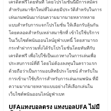
เครดิตฟรีโดยทันที โดยโปรโมชั่นนี้มีการสมัคร
สำหรับสมาชิกใหม่ที่ไม่เคยมีประวัติสำหรับในการ
เล่นเกมพนันมาก่อนความมากมายหลากหลาย
แบบสำหรับการแจกโปรโมชั่น ให้เลือกรับลุ้นกัน
โดยตลอดสำหรับเหล่าสมาชิกที่ เข้าไปใช้บริการ
ในเว็บไซต์พนันออนไลน์ยูฟ่าเบทนี้ โดยสามารถ
กระทำฝากรวมทั้งได้รับโปรโมชั่นโดยทันทีกับ
เครดิตฟรี เพื่อไปใช้เป็นแถวทางในการเล่นเพื่อ
ประสบการณ์ที่ดี โดยไม่ต้องลงทุนในคราวแรก
ด้วยถือว่าเป็นการมอบสิทธิประโยชน์ สำหรับใน
การเข้ามาใช้บริการสำหรับการเล่นเกมพนัน ที่มี
ความมากมายหลายแบบอย่างให้เลือกเล่นใน
เว็บไซต์พนันออนไลน์ยูฟ่าเบท
UFAแทงบอลตรง แทงบอลUFA ไม่มี