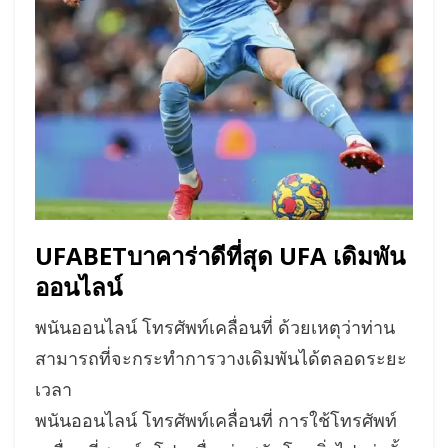
UFABETบาคาร่าดีที่สุด UFA เดิมพัน
ออนไลน์
พนันออนไลน์ โทรศัพท์เคลื่อนที่ ด้วยเหตุว่าท่าน
สามารถที่จะกระทำการวางเดิมพันได้ตลอดระยะ
เวลา
พนันออนไลน์ โทรศัพท์เคลื่อนที่ การใช้โทรศัพท์