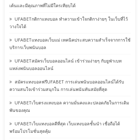
เต้นและมีคุณภาพที่ไม่มีใครเทียบได้
UFABETกติกาแทงบอล ทำความเข้าใจกติกาง่ายๆ ในเว็บที่ไว้
วางใจได้
UFABETแทงบอลเว็บแม่ เทคนิคประสบความสำเร็จจากการใช้
บริการเว็บพนันบอล
UFABETสมัครเว็บบอลออนไลน์ เข้าร่วมง่ายๆ กับยูฟ่าเบท
แหล่งพนันบอลออนไลน์
สมัครแทงบอลฟรีUFABET การเล่นพนันบอลออนไลน์ได้รับ
ความสนใจเข้าร่วมสนุกใน การเล่นพนันทันสมัยที่สุด
UFABETเว็บตรงแทงบอล ความมั่นคงและปลอดภัยในการเดิม
พันของคุณ
UFABETเว็บแทงบอลดีที่สุด เว็บแทงบอลชั้นนำ เชื่อถือได้
พร้อมโปรโมชั่นสุดคุ้ม