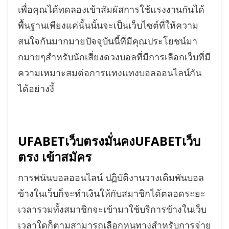
เพื่อคุณได้ทดลองเข้าสัมผัสการใช้แรงงานกันได้
พื้นฐานเพียงแค่นั้นนั้นจะเป็นเว็บไซต์ที่ให้ความ
สนใจกันมากมายปัจจุบันนี้ที่มีคุณประโยชน์มา
กมายๆสำหรับนักเสี่ยงดวงบอลที่มีการเลือกเว็บที่มี
ความเหมาะสมต่อการแทงแทงบอลออนไลน์กัน
ได้อย่างงี้
UFABETเว็บตรงมั่นคงUFABETเว็บ
ตรง เข้าสมัคร
การพนันบอลออนไลน์ ปฏิบัติงานวางเดิมพันบอล
ข้างในเว็บก็จะทำเงินให้กับสมาชิกได้ตลอดระยะ
เวลารวมทั้งสมาชิกจะเข้ามาใช้บริการข้างในเว็บ
เวลาใดก็ตามสามารถเลือกหนทางสำหรับการจ่าย