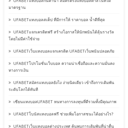
UFABETแทงบอลกินค่าน้ำ สมัครตรงแทงบอลคาสิโนที่ได้
มาตรฐาน
UFABETแทงบอลสเต็ป ที่มีการให้ ราคาบอล น้ำดีที่สุด
UFABETแจกเครดิตฟรี สร้างโอกาสให้นักพนันได้ลุ้นรางวัล
โดยไม่มีค่าใช้จ่าย
UFABETเว็บแทงบอลแจกเครดิต UFABETเว็บพนันปลอดภัย
UFABETโปรโมชั่นเว็บบอล ความน่าเชื่อถือและความมั่นคง
ทางการเงิน
UFABETสมัครแทงบอลยังไง ง่ายนิดเดียว เข้าถึงการเดิมพัน
ระดับโลกได้ทันที
เซียนแทงบอลUFABET หนทางการลงทุนที่ดีรวมทั้งมีคุณภาพ
UFABETโบนัสแทงบอลฟรี ช่วยเพิ่มโอกาสชนะได้อย่างไร?
UFABETเว็บแทงบอลต่างประเทศ ค้นพบการเดิมพันที่น่าตื่น