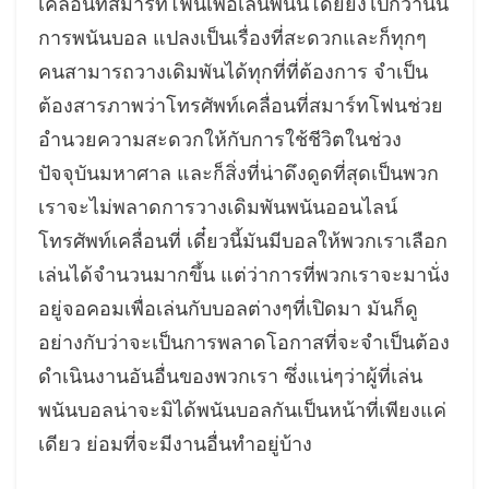
เคลื่อนที่สมาร์ทโฟนเพื่อเล่นพนันโดยยิ่งไปกว่านั้น
การพนันบอล แปลงเป็นเรื่องที่สะดวกและก็ทุกๆ
คนสามารถวางเดิมพันได้ทุกที่ที่ต้องการ จำเป็น
ต้องสารภาพว่าโทรศัพท์เคลื่อนที่สมาร์ทโฟนช่วย
อำนวยความสะดวกให้กับการใช้ชีวิตในช่วง
ปัจจุบันมหาศาล และก็สิ่งที่น่าดึงดูดที่สุดเป็นพวก
เราจะไม่พลาดการวางเดิมพันพนันออนไลน์
โทรศัพท์เคลื่อนที่ เดี๋ยวนี้มันมีบอลให้พวกเราเลือก
เล่นได้จำนวนมากขึ้น แต่ว่าการที่พวกเราจะมานั่ง
อยู่จอคอมเพื่อเล่นกับบอลต่างๆที่เปิดมา มันก็ดู
อย่างกับว่าจะเป็นการพลาดโอกาสที่จะจำเป็นต้อง
ดำเนินงานอันอื่นของพวกเรา ซึ่งแน่ๆว่าผู้ที่เล่น
พนันบอลน่าจะมิได้พนันบอลกันเป็นหน้าที่เพียงแค่
เดียว ย่อมที่จะมีงานอื่นทำอยู่บ้าง