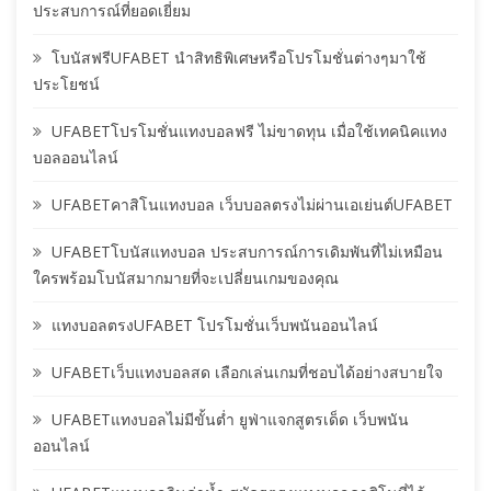
ประสบการณ์ที่ยอดเยี่ยม
โบนัสฟรีUFABET นำสิทธิพิเศษหรือโปรโมชั่นต่างๆมาใช้
ประโยชน์
UFABETโปรโมชั่นแทงบอลฟรี ไม่ขาดทุน เมื่อใช้เทคนิคแทง
บอลออนไลน์
UFABETคาสิโนแทงบอล เว็บบอลตรงไม่ผ่านเอเย่นต์UFABET
UFABETโบนัสแทงบอล ประสบการณ์การเดิมพันที่ไม่เหมือน
ใครพร้อมโบนัสมากมายที่จะเปลี่ยนเกมของคุณ
แทงบอลตรงUFABET โปรโมชั่นเว็บพนันออนไลน์
UFABETเว็บแทงบอลสด เลือกเล่นเกมที่ชอบได้อย่างสบายใจ
UFABETแทงบอลไม่มีขั้นต่ำ ยูฟ่าแจกสูตรเด็ด เว็บพนัน
ออนไลน์