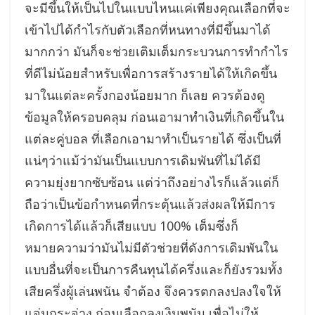
จะมีขึ้นให้เป็นไปในแบบไหนแค่เพียงคุณเลือกที่จะ
เข้าไปได้กำไรกับตัวเลือกที่หนทางที่มีขึ้นมาได้
มากกว่า มันก็จะช่วยเติมเต็มกระบวนการทำกำไร
ที่ดีไม่น้อยสำหรับเพื่อการสร้างรายได้ให้เกิดขึ้น
มาในแต่ละครั้งกองน้อยมาก ก็เลย ควรต้องดู
ข้อมูลให้ครอบคลุม ก่อนเอามาทำเงินที่เกิดขึ้นใน
แต่ละคู่บอล ที่เลือกเอามาทำเป็นรายได้ ซึ่งเป็นที่
แน่ๆว่าแม้ว่ามันเป็นแบบการเดิมพันที่ไม่ได้มี
ความยุ่งยากซับซ้อน แต่ว่าถึงอย่างไรก็แล้วแต่ก็
ถือว่าเป็นข้อกำหนดที่กระตุ้นแล้วส่งผลให้มีการ
เกิดการได้แล้วก็เสียแบบ 100% เต็มซึ่งก็
หมายความว่ามันไม่มีตัวช่วยที่ดังการเดิมพันใน
แบบอื่นที่จะเป็นการคืนทุนได้ครึ่งและก็ยังรวมทั้ง
เสียครึ่งผู้เล่นพนัน จำต้อง จึงควรตกลงปลงใจให้
แจ่มกระจ่าง ก่อนเลือกลงเงินพนัน เพื่อไม่ให้