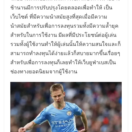
ช้านานมีการปรับปรุงโดยตลอดเพื่อทำให้ เป็น
เว็บไซต์ ที่มีความนำสมัยสูงที่สุดเมื่อมีความ
นำสมัยสำหรับเพื่อการลงทุนรวมทั้งมีความล้ำยุค
สำหรับในการใช้งาน มีผลที่มีประโยชน์ต่อผู้เล่น
รวมทั้งผู้ใช้งานทำให้ผู้เล่นนั้นให้ความสนใจและก็
สามารถทำลงทุนได้ง่ายแล้วก็สบายมากขึ้นเรื่อยๆ
สำหรับเพื่อการลงทุนก็เลยทำให้เว็บยูฟ่าเบสเป็น
ช่องทางยอดนิยมจากผู้ใช้งาน