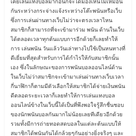
เคยเล่นแทงบอลมาก่อนก็จะได้มองเห็นไม่เหมือน
กันระหว่างกระจ่างแจ้งระหว่างโต๊ะพนันหรือเว็บ
ซึ่งการเล่นผ่านทางเว็บไม่ว่าจะตรงเวลาไหน
สมาชิกก็สามารถที่จะเข้ามาร่วม พนัน ด้านในเว็บ
ได้ตลอดเวลาทุกต้นแบบการอีกด้วยก็เลยทำให้
การ เล่นพนัน วันแล้ววันเล่าทางไปใช้เป็นหนทางที่
ดีเยี่ยมที่สุดสำหรับการได้กำไรให้กับสมาชิกนั้น
เอง ซึ่งในลักษณะของการพนันบอลออนไลน์ด้าน
ในเว็บไม่ว่าสมาชิกจะเข้ามาเล่นผ่านทางเว็บเวลา
กี่นาฬิกาก็ตามมีตัวเลือกให้สมาชิกได้จ่ายเงินพนัน
ดีตลอดระยะเวลาก็เลยทำให้การเล่นแทงบอล
ออนไลน์ข้างในเว็บนี้ได้เป็นที่พึงพอใจรู้สึกชื่นชอบ
ของนักพนันบอลกันมากไม่น้อยเลยทีเดียวอีกด้วย
รวมทั้งมีการถ่ายทอดสดบอลในแต่ละต้นแบบให้
สมาชิกได้พนันกันได้กล้วยๆกันอย่างยิ่งจริงๆ และ