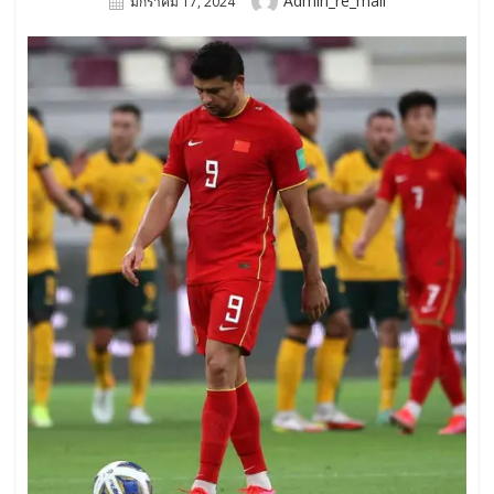
Admin_re_mall
Posted
มกราคม 17, 2024
On