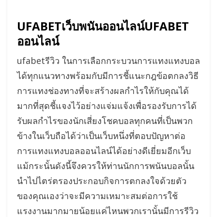
UFABETเว็บพนันออนไลน์UFABET
ออนไลน์
ufabetรีวิว ในการเลือกกระบวนการแทงแทงบอล
ได้ทุกแนวทางพร้อมกับมีการชี้แนะกฎข้อตกลงวิธี
การแทงช่องทางที่จะสร้างผลกำไรให้กับคุณได้
มากที่สุดชี้แจงไว้อย่างแจ่มแจ้งเพื่อรองรับการได้
รับผลกำไรของนักเสี่ยงโชคบอลทุกคนที่เป็นพวก
ข้างในเว็บถือได้ว่าเป็นเว็บหนึ่งที่ตอบปัญหาต่อ
การแทงแทงบอลออนไลน์ได้อย่างดีเยี่ยมอีกเว็บ
แม้กระนั้นดังนี้จึงควรให้ท่านนักการพนันบอลนั้น
นำไปไตร่ตรองประกอบกิจการตกลงใจด้วยตัว
ของคุณเองว่าจะมีความเหมาะสมต่อการใช้
แรงงานมากมายน้อยแค่ไหนพวกเรานั้นมีการรีวิว