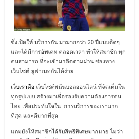
ซึ่งเปิดให้ บริการกัน มามากกว่า 20 ปีแบบติดๆ
และได้มีการอัพเดท ตลอดเวลา ทำให้สมาชิก ทุก
คนสามารถ ที่จะเข้ามาติดตามผ่าน ช่องทาง
เว็บไซต์ ยูฟ่าเบทกันได้ง่าย
เว็บเราคือ
เว็บไซต์พนันบอลออนไลน์ ที่จัดเต็มใน
ทุกรูปแบบ สร้างมาเพื่อรองรับความต้องการคน
ไทย เพื่อประทับใจใน การบริการของเรามาก
ที่สุด และดีมากที่สุด
แถมยังให้สมาชิกได้รับสิทธิพิเศษมากมาย ไม่ว่า