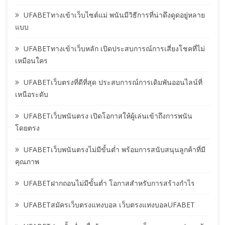
UFABETทางเข้าเว็บไซต์แม่ พนันมีวิธีการที่น่าดึงดูดอยู่หลาย
แบบ
UFABETทางเข้าเว็บหลัก เปิดประสบการณ์การเสี่ยงโชคที่ไม่
เหมือนใคร
UFABETเว็บตรงที่ดีที่สุด ประสบการณ์การเดิมพันออนไลน์ที่
เหนือระดับ
UFABETเว็บพนันตรง เปิดโอกาสให้ผู้เล่นเข้าถึงการพนัน
โดยตรง
UFABETเว็บพนันตรงไม่มีขั้นต่ำ พร้อมการสนับสนุนลูกค้าที่มี
คุณภาพ
UFABETฝากถอนไม่มีขั้นต่ำ โอกาสสำหรับการสร้างกำไร
UFABETสมัครเว็บตรงแทงบอล เว็บตรงแทงบอลUFABET