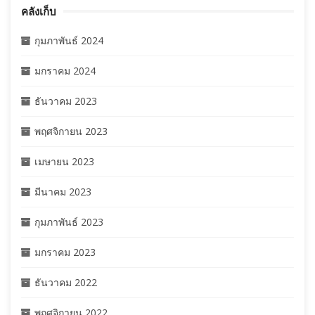
คลังเก็บ
กุมภาพันธ์ 2024
มกราคม 2024
ธันวาคม 2023
พฤศจิกายน 2023
เมษายน 2023
มีนาคม 2023
กุมภาพันธ์ 2023
มกราคม 2023
ธันวาคม 2022
พฤศจิกายน 2022