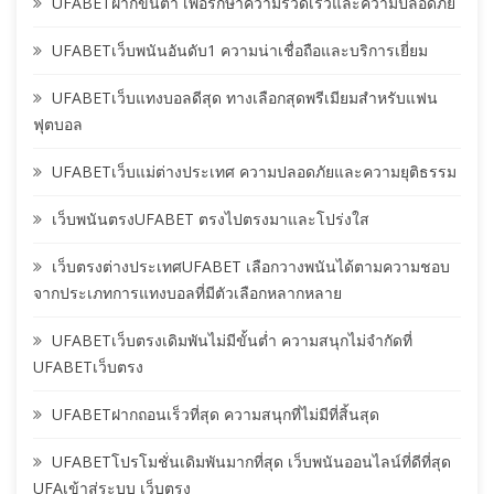
UFABETฝากขั้นต่ำ เพื่อรักษาความรวดเร็วและความปลอดภัย
UFABETเว็บพนันอันดับ1 ความน่าเชื่อถือและบริการเยี่ยม
UFABETเว็บแทงบอลดีสุด ทางเลือกสุดพรีเมียมสำหรับแฟน
ฟุตบอล
UFABETเว็บแม่ต่างประเทศ ความปลอดภัยและความยุติธรรม
เว็บพนันตรงUFABET ตรงไปตรงมาและโปร่งใส
เว็บตรงต่างประเทศUFABET เลือกวางพนันได้ตามความชอบ
จากประเภทการแทงบอลที่มีตัวเลือกหลากหลาย
UFABETเว็บตรงเดิมพันไม่มีขั้นต่ำ ความสนุกไม่จำกัดที่
UFABETเว็บตรง
UFABETฝากถอนเร็วที่สุด ความสนุกที่ไม่มีที่สิ้นสุด
UFABETโปรโมชั่นเดิมพันมากที่สุด เว็บพนันออนไลน์ที่ดีที่สุด
UFAเข้าสู่ระบบ เว็บตรง