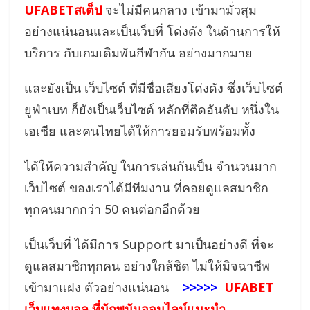
UFABETสเต็ป
จะไม่มีคนกลาง เข้ามามั่วสุม
อย่างแน่นอนและเป็นเว็บที่ โด่งดัง ในด้านการให้
บริการ กับเกมเดิมพันกีฬากัน อย่างมากมาย
และยังเป็น เว็บไซต์ ที่มีชื่อเสียงโด่งดัง ซึ่งเว็บไซต์
ยูฟ่าเบท ก็ยังเป็นเว็บไซต์ หลักที่ติดอันดับ หนึ่งใน
เอเชีย และคนไทยได้ให้การยอมรับพร้อมทั้ง
ได้ให้ความสำคัญ ในการเล่นกันเป็น จำนวนมาก
เว็บไซต์ ของเราได้มีทีมงาน ที่คอยดูแลสมาชิก
ทุกคนมากกว่า 50 คนต่อกอีกด้วย
เป็นเว็บที่ ได้มีการ Support
มาเป็นอย่างดี ที่จะ
ดูแลสมาชิกทุกคน อย่างใกล้ชิด ไม่ให้มิจฉาชีพ
เข้ามาแฝง ตัวอย่างแน่นอน
>>>>>
UFABET
เว็บแทงบอล ที่นักพนันออนไลน์แนะนำ