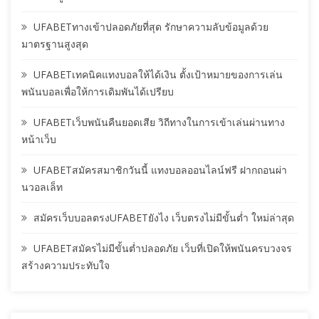
UFABETทางเข้าปลอดภัยที่สุด รักษาความลับข้อมูลด้วย
มาตรฐานสูงสุด
UFABETเทคนิคแทงบอลให้ได้เงิน ตั้งเป้าหมายของการเล่น
พนันบอลเพื่อให้การเดิมพันได้เปรียบ
UFABETเว็บพนันคืนยอดเสีย วิถีทางในการเข้าเล่นผ่านทาง
หน้าเว็บ
UFABETสมัครสมาชิกวันนี้ แทงบอลออนไลน์ฟรี ฝากถอนผ่า
นวอลเล็ท
สมัครเว็บบอลตรงUFABETยังไง เว็บตรงไม่มีขั้นต่ำ ใหม่ล่าสุด
UFABETสมัครไม่มีขั้นต่ำปลอดภัย เว็บที่เปิดให้พนันครบวงจร
สร้างความประทับใจ