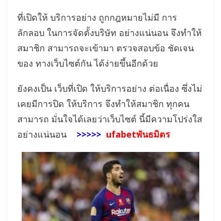
ที่เปิดให้ บริการอย่าง ถูกกฎหมายไม่มี การ
ลักลอบ ในการจัดตั้งบริษัท อย่างแน่นอน จึงทำให้
สมาชิก สามารถจะเข้ามา ตรวจสอบข้อ ชัดเจน
ของ ทางเว็บไซต์กัน ได้ง่ายขึ้นอีกด้วย
ยังคงเป็น เว็บที่เปิด ให้บริการอย่าง ต่อเนื่อง ซึ่งไม่
เคยมีการปิด ให้บริการ จึงทำให้สมาชิก ทุกคน
สามารถ มั่นใจได้เลยว่าเว็บไซต์ นี้มีความโปร่งใส
อย่างแน่นอน
>>>>>
ufabetพันธมิตร