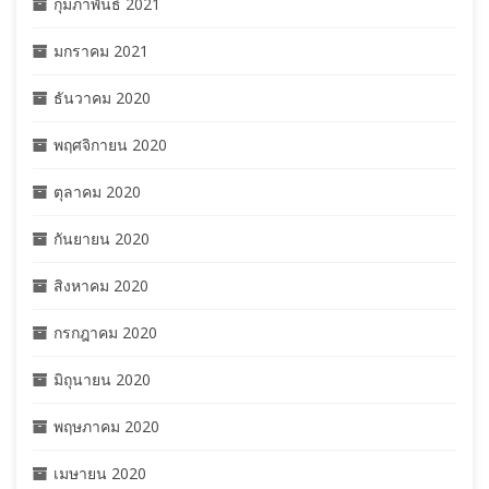
กุมภาพันธ์ 2021
มกราคม 2021
ธันวาคม 2020
พฤศจิกายน 2020
ตุลาคม 2020
กันยายน 2020
สิงหาคม 2020
กรกฎาคม 2020
มิถุนายน 2020
พฤษภาคม 2020
เมษายน 2020