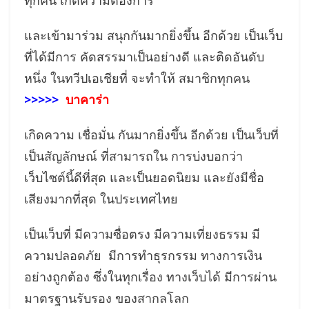
และเข้ามาร่วม สนุกกันมากยิ่งขึ้น อีกด้วย เป็นเว็บ
ที่ได้มีการ คัดสรรมาเป็นอย่างดี และติดอันดับ
หนึ่ง ในทวีปเอเชียที่ จะทำให้ สมาชิกทุกคน
>>>>>
บาคาร่า
เกิดความ เชื่อมั่น กันมากยิ่งขึ้น อีกด้วย เป็นเว็บที่
เป็นสัญลักษณ์ ที่สามารถใน การบ่งบอกว่า
เว็บไซต์นี้ดีที่สุด และเป็นยอดนิยม และยังมีชื่อ
เสียงมากที่สุด ในประเทศไทย
เป็นเว็บที่ มีความซื่อตรง
มีความเที่ยงธรรม มี
ความปลอดภัย
มีการทำธุรกรรม ทางการเงิน
อย่างถูกต้อง ซึ่งในทุกเรื่อง ทางเว็บได้ มีการผ่าน
มาตรฐานรับรอง ของสากลโลก