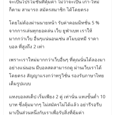
จะเป็นโปรโมชั่นที่คุ้มค่า ไม่ว่าจะเป็น เก่า-ใหม่
ก็ตาม สามารถ สมัครสมาชิก ได้โดยตรง
โดยไม่ต้องผ่านนายหน้า รับค่าคอมมิทชั่น 5 %
จากการเล่นทุกยอดล่น เว็บ ยูฟ่าเบท เราให้
มากกว่าเว็บ อื่นๆแน่นอนเช่น สโมบอทมี ราคา
บอล ที่สูงถึง 2 เท่า
เพราะเราใหม่มากกว่าเว็บอื่นๆ ที่คุณนั่นได้ลองมา
อย่างแน่นอน มีบอลสดสามารถดู ผ่านเว็บเราได้
โดยตรง สัญญาแรงกว่าทรูวิชั่น รองรับภาษาไทย
เต็มรูปแบบ
แทงบอลสเต็ป เริ่มเพียง 2 คู่ เท่านั่น แทงขั้นต่ำ 10
บาท ซึ่งคุ้มมากๆ ไม่สมัครไม่ได้แล้ว อย่ารีรอรีบ
มาเป็นส่วนหนึ่งกับเราเพื่อรับสิ่งที่คุ้มค่า