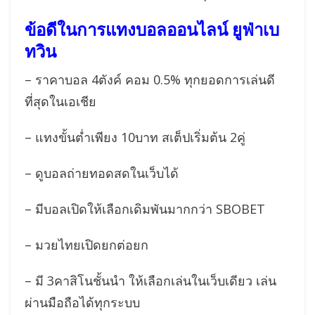
ข้อดีในการแทงบอลออนไลน์ ยูฟ่าเบ
ทวิน
– ราคาบอล 4ตังค์ คอม 0.5% ทุกยอดการเล่นดี
ที่สุดในเอเชีย
– แทงขั้นต่ำเพียง 10บาท สเต็ปเริ่มต้น 2คู่
– ดูบอลถ่ายทอดสดในเว็บได้
– มีบอลเปิดให้เลือกเดิมพันมากกว่า SBOBET
– มวยไทยเปิดยกต่อยก
– มี 3คาสิโนชั้นนำ ให้เลือกเล่นในเว็บเดียว เล่น
ผ่านมือถือได้ทุกระบบ