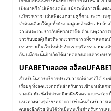
เยี่ยมก็เป็นหนทางหนึ่งที่จะทำรายได้ให้พวกเรา ม
เปิดมาหรือไม่เพียงแค่นั้น แม้กระนั้นการเสี่ยง
แม้พวกเราจะเล่นเพียงแต่สามคู่ก็ตาม เพราะเหตุ
จำต้องเลือกให้ถูกทั้งยังสามคู่เลยสิ่งเดียวกัน ถ้าเก
ว่า มันจะง่ายราวกับที่พวกเราคิด ด้วยเหตุว่ากา
ราวกับบอลผู้เดียวที่พวกเราสามารถที่จะเล่นตอ
เราอยากเป็นเว็บไซต์ลำดับแรกๆเรื่องราคาบอลอัน
กัน แม้กระนั้นถ้าเกิดได้มาทดลองเองแล้วจะทราบ
UFABETบอลสด สล็อตUFABE
สำหรับในการบริการประสบการณ์ต่างๆที่ได้ จะช่
เรื่อยๆ ทั้งลดแรงกดดันสำหรับการเข้ามาเล่นเ
วางเดิมพัน ซึ่งไม่ว่าจะมีผลดีหรือความบกพร่อง
แนวทางต่างๆทั้งยังทราบการทำเงินสำหรับการเล่
ตนเองอีกด้วย นับได้ว่าเป็นทุนเริ่มสำหรับการเล่