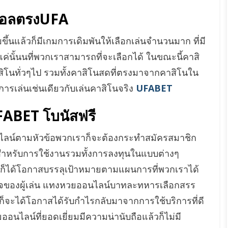
บบอลตรงUFA
ึ้นแล้วก็มีเกมการเดิมพันให้เลือกเล่นจำนวนมาก ที่มี
มแค่นั้นนที่พวกเราสามารถที่จะเลือกได้ ในขณะนี้คาสิ
าสิโนทั่วๆไป รวมทั้งคาสิโนสดที่ตรงมาจากคาสิโนใน
ศการเล่นเช่นเดียวกับเล่นคาสิโนจริง
UFABET
ABET โบนัสฟรี
ลน์ตามหัวข้อพวกเราก็จะต้องกระทำสมัครสมาชิก
สำหรับการใช้งานรวมทั้งการลงทุนในแบบต่างๆ
ก็ได้โอกาสบรรลุเป้าหมายตามแผนการที่พวกเราได้
ดสินใจของผู้เล่น แทงหวยออนไลน์บาทละทหารเลือกสรร
ก็จะได้โอกาสได้รับกำไรกลับมาจากการใช้บริการที่ดี
อนไลน์ที่ยอดเยี่ยมมีความน่านับถือแล้วก็ไม่มี