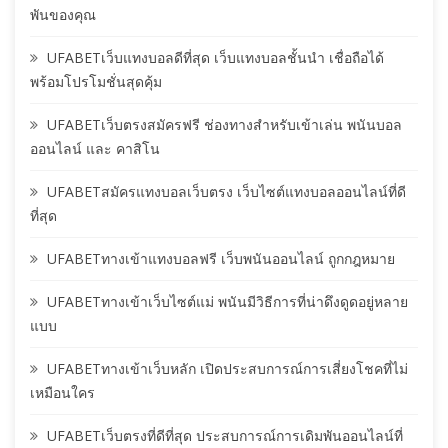
พันของคุณ
UFABETเว็บแทงบอลดีที่สุด เว็บแทงบอลชั้นนำ เชื่อถือได้
พร้อมโปรโมชั่นสุดคุ้ม
UFABETเว็บตรงสมัครฟรี ช่องทางสำหรับเข้าเล่น พนันบอล
ออนไลน์ และ คาสิโน
UFABETสมัครแทงบอลเว็บตรง เว็บไซต์แทงบอลออนไลน์ที่ดี
ที่สุด
UFABETทางเข้าแทงบอลฟรี เว็บพนันออนไลน์ ถูกกฎหมาย
UFABETทางเข้าเว็บไซต์แม่ พนันมีวิธีการที่น่าดึงดูดอยู่หลาย
แบบ
UFABETทางเข้าเว็บหลัก เปิดประสบการณ์การเสี่ยงโชคที่ไม่
เหมือนใคร
UFABETเว็บตรงที่ดีที่สุด ประสบการณ์การเดิมพันออนไลน์ที่