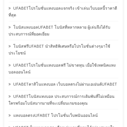
UFABETโปรโมชั่นแทงบอลแจกจริง เข้าเล่นเว็บบอลนี้ราคาดี
ที่สุด
โบนัสแทงบอลUFABET โบนัสที่หลากหลาย ผู้เล่นจึงได้รับ
ประสบการณ์ที่ยอดเยี่ยม
โบนัสฟรีUFABET นำสิทธิพิเศษหรือโปรโมชั่นต่างๆมาใช้
ประโยชน์
UFABETโปรโมชั่นแทงบอลฟรี ไม่ขาดทุน เมื่อใช้เทคนิคแทง
บอลออนไลน์
UFABETคาสิโนแทงบอล เว็บบอลตรงไม่ผ่านเอเย่นต์UFABET
UFABETโบนัสแทงบอล ประสบการณ์การเดิมพันที่ไม่เหมือน
ใครพร้อมโบนัสมากมายที่จะเปลี่ยนเกมของคุณ
แทงบอลตรงUFABET โปรโมชั่นเว็บพนันออนไลน์