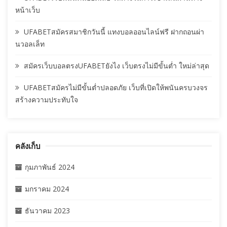
หน้าเว็บ
UFABETสมัครสมาชิกวันนี้ แทงบอลออนไลน์ฟรี ฝากถอนผ่า
นวอลเล็ท
สมัครเว็บบอลตรงUFABETยังไง เว็บตรงไม่มีขั้นต่ำ ใหม่ล่าสุด
UFABETสมัครไม่มีขั้นต่ำปลอดภัย เว็บที่เปิดให้พนันครบวงจร
สร้างความประทับใจ
คลังเก็บ
กุมภาพันธ์ 2024
มกราคม 2024
ธันวาคม 2023