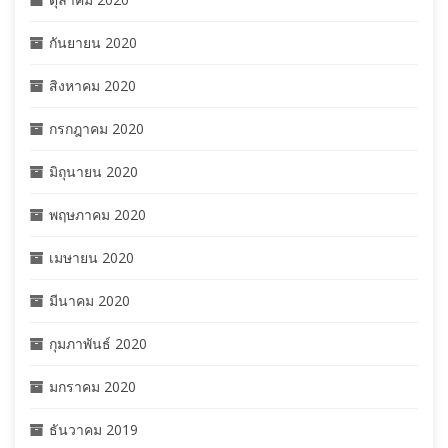
กันยายน 2020
สิงหาคม 2020
กรกฎาคม 2020
มิถุนายน 2020
พฤษภาคม 2020
เมษายน 2020
มีนาคม 2020
กุมภาพันธ์ 2020
มกราคม 2020
ธันวาคม 2019