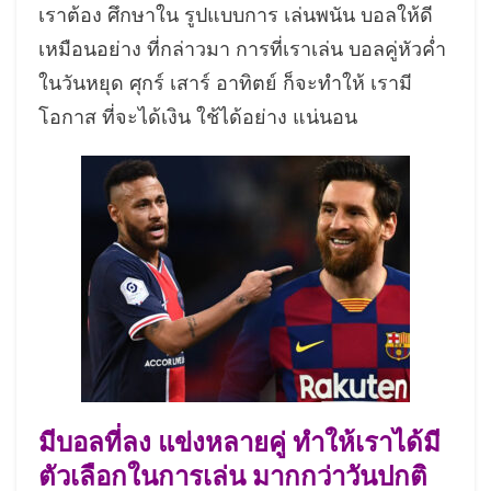
เราต้อง ศึกษาใน รูปแบบการ
เล่นพนัน บอลให้ดี
เหมือนอย่าง ที่กล่าวมา การที่เราเล่น บอลคู่หัวค่ำ
ในวันหยุด ศุกร์ เสาร์ อาทิตย์ ก็จะทำให้ เรามี
โอกาส ที่จะได้เงิน ใช้ได้อย่าง แน่นอน
มีบอลที่ลง แข่งหลายคู่ ทำให้เราได้มี
ตัวเลือกในการเล่น มากกว่าวันปกติ