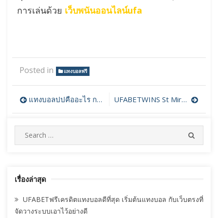
การเล่นด้วย
เว็บพนันออนไลน์ufa
Posted in
แทงบอลฟรี
แนะแนว
แทงบอลปปคืออะไร การเดิมพันกับการพนันออนไลน์ก็ไม่ใช่การหาเงินเพียงอย่างเดียว
UFABETWINS St Mirren 3-2 Rangers: ผู้ชนะในนาทีสุดท้ายของ Conor McCarthy ทำให้ฝั่งของ Steven Gerrard ทำให้มึนงง
เรื่อง
Search
SEARC
for:
เรื่องล่าสุด
UFABETฟรีเครดิตแทงบอลดีที่สุด เริ่มต้นแทงบอล กับเว็บตรงที่
จัดวางระบบเอาไว้อย่างดี