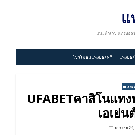
Skip
to
แ
content
แนะนำเว็บ แทงบอลขั้
โปรโมชั่นแทงบอลฟรี
แทงบอลไม
UNC
UFABETคาสิโนแทงบอ
เอเย่น
Posted
มกราคม 24,
On