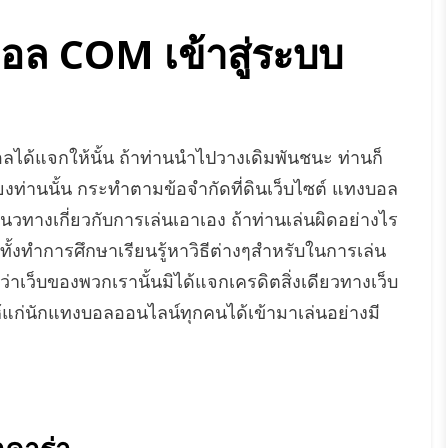
ล COM เข้าสู่ระบบ
ได้แจกให้นั้น ถ้าท่านนำไปวางเดิมพันชนะ ท่านก็
ยงท่านนั้น กระทำตามข้อจำกัดที่ดินเว็บไซต์ แทงบอล
นวทางเกี่ยวกับการเล่นเอาเอง ถ้าท่านเล่นผิดอย่างไร
มทั้งทำการศึกษาเรียนรู้หาวิธีต่างๆสำหรับในการเล่น
่าเว็บของพวกเรานั้นมิได้แจกเครดิตสิ่งเดียวทางเว็บ
ให้แก่นักแทงบอลออนไลน์ทุกคนได้เข้ามาเล่นอย่างมี