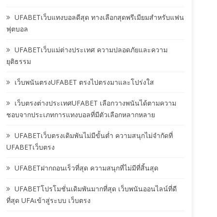
UFABETเว็บแทงบอลดีสุด ทางเลือกสุดพรีเมียมสำหรับแฟน
ฟุตบอล
UFABETเว็บแม่ต่างประเทศ ความปลอดภัยและความ
ยุติธรรม
เว็บพนันตรงUFABET ตรงไปตรงมาและโปร่งใส
เว็บตรงต่างประเทศUFABET เลือกวางพนันได้ตามความ
ชอบจากประเภทการแทงบอลที่มีตัวเลือกหลากหลาย
UFABETเว็บตรงเดิมพันไม่มีขั้นต่ำ ความสนุกไม่จำกัดที่
UFABETเว็บตรง
UFABETฝากถอนเร็วที่สุด ความสนุกที่ไม่มีที่สิ้นสุด
UFABETโปรโมชั่นเดิมพันมากที่สุด เว็บพนันออนไลน์ที่ดี
ที่สุด UFAเข้าสู่ระบบ เว็บตรง