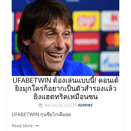
UFABETWIN ต้องเล่นแบบนี้! คอนเต้
ยิงมุกใครก็อยากเป็นตัวสำรองแล้ว
ยิงแฮตทริคเหมือนซน
กันยายน 18, 2022
BY
ADMINS
UFABETWIN กุนซือไก่เดือยท
Read More