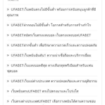
UFABETเว็บพนันตรงไม่มีขั้นต่ำ พร้อมการสนับสนุนลูกค้าที่มี
คุณภาพ
UFABETฝากถอนไม่มีขั้นต่ำ โอกาสสำหรับการสร้างกำไร
UFABETสมัครเว็บตรงแทงบอล เว็บตรงแทงบอลUFABET
UFABETฝากขั้นต่ำ เพื่อรักษาความรวดเร็วและความปลอดภัย
UFABETเว็บพนันอันดับ1 ความน่าเชื่อถือและบริการเยี่ยม
UFABETเว็บแทงบอลดีสุด ทางเลือกสุดพรีเมียมสำหรับแฟน
ฟุตบอล
UFABETเว็บแม่ต่างประเทศ ความปลอดภัยและความยุติธรรม
เว็บพนันตรงUFABET ตรงไปตรงมาและโปร่งใส
เว็บตรงต่างประเทศUFABET เลือกวางพนันได้ตามความชอบ