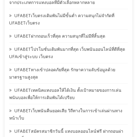
จากประเภทการแทงบอลที่มีตัวเลือกหลากหลาย
UFABETเว็บตรงเดิมพันไม่มีขั้นต่ำ ความสนุกไม่จำกัดที่
UFABETเว็บตรง
UFABETฝากถอนเร็วที่สุด ความสนุกที่ไม่มีที่สิ้นสุด
UFABETโปรโมชั่นเดิมพันมากที่สุด เว็บพนันออนไลน์ที่ดีที่สุด
UFAเข้าสู่ระบบ เว็บตรง
UFABETทางเข้าปลอดภัยที่สุด รักษาความลับข้อมูลด้วย
มาตรฐานสูงสุด
UFABETเทคนิคแทงบอลให้ได้เงิน ตั้งเป้าหมายของการเล่น
พนันบอลเพื่อให้การเดิมพันได้เปรียบ
UFABETเว็บพนันคืนยอดเสีย วิถีทางในการเข้าเล่นผ่านทาง
หน้าเว็บ
UFABETสมัครสมาชิกวันนี้ แทงบอลออนไลน์ฟรี ฝากถอนผ่า