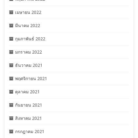
เมษายน 2022
มีนาคม 2022
กุมภาพันธ์ 2022
มกราคม 2022
ธันวาคม 2021
พฤศจิกายน 2021
ตุลาคม 2021
กันยายน 2021
สิงหาคม 2021
กรกฎาคม 2021