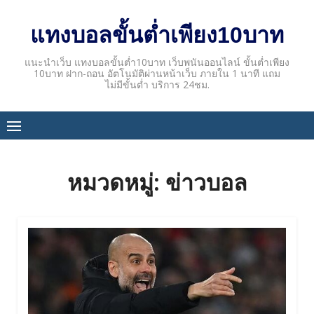
Skip
to
แทงบอลขั้นต่ำเพียง10บาท
content
แนะนำเว็บ แทงบอลขั้นต่ำ10บาท เว็บพนันออนไลน์ ขั้นต่ำเพียง
10บาท ฝาก-ถอน อัตโนมัติผ่านหน้าเว็บ ภายใน 1 นาที แถม
ไม่มีขั้นต่ำ บริการ 24ชม.
หมวดหมู่:
ข่าวบอล