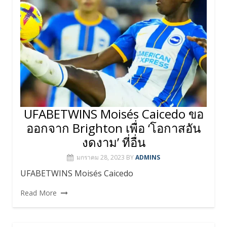
UFABETWINS Moisés Caicedo ขอ
ออกจาก Brighton เพื่อ ‘โอกาสอัน
งดงาม’ ที่อื่น
มกราคม 28, 2023
BY
ADMINS
UFABETWINS Moisés Caicedo
Read More