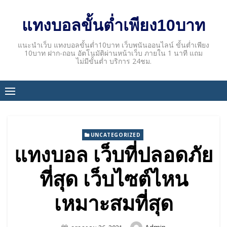
Skip
to
แทงบอลขั้นต่ำเพียง10บาท
content
แนะนำเว็บ แทงบอลขั้นต่ำ10บาท เว็บพนันออนไลน์ ขั้นต่ำเพียง
10บาท ฝาก-ถอน อัตโนมัติผ่านหน้าเว็บ ภายใน 1 นาที แถม
ไม่มีขั้นต่ำ บริการ 24ชม.
UNCATEGORIZED
แทงบอล เว็บที่ปลอดภัย
ที่สุด เว็บไซต์ไหน
เหมาะสมที่สุด
Author