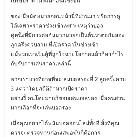
เปรียบราคาตั้งแต่ก่อนแข่งขัน
ของเมื่อนัดหมายก่อนหน้านี้ที่ผ่านมา หรือการดู
ได้เฉพาะราคาช่วงเช้าเพราะเหตุว่าบอล
คู่หนึ่งที่มีการต่อกันมากมายๆเป็นต้นว่าต่อกันสอง
ลูกครึ่งควบสาม ที่เปิดราคาในช่วงเช้า
แม้พวกเราเป็นผู้ที่ถูกใจฉวยโอกาสแล้วก็หากำไร
กับกับการเล่นราคาเหล่านี้
พวกเราบางทีอาจที่จะเล่นบอลรองที่ 2 ลูกครึ่งควบ
3 แต่ว่าโดยสถิติถ้าหากเปิดราคา
อย่างงี้ คนโดยมากก็ชอบเล่นบอลรอง เมื่อคนส่วน
มากเลือกที่จะเล่นบอลรอง
เมื่อคุณอยากได้พนันบอลออนไลน์ทั้งที สิ่งที่คุณ
ควรจะตรวจทานก่อนเสมอมันก็คือการ