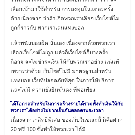
เลือกเข้ามาใช้สำหรับ การลงทุนในแต่ละครั้ง
ด้วยเนื่องจาก ว่าถ้าเกิดพวกเราเลือก เว็บไซต์ไม่
ถูกก็ราวกับ พวกเราเล่นแทงบอล
แล้วพนันบอลผิด นั่นเอง เนื่องจากด้วยพวกเรา
เลือกเว็บไซต์ไม่ถูก แล้วก็เว็บไซต์ก็บางครั้ง
ก็อาจ จะไม่ชำระเงิน ให้กับพวกเราอย่าง แน่แท้
เพราะว่าด้วย เว็บไซต์ไม่มี มาตรฐานสำหรับ
แทงบอล เว็บที่ปลอดภัยที่สุด ในการให้บริการ
และไม่มี ความยั่งยืนมั่นคง ที่พอเพียง
ได้โอกาสสำหรับในการสร้างรายได้รวมทั้งทำเงินให้กับ
พวกเราได้อย่างไม่ยากเย็นกันตลอดระยะเวลา
เนื่องจากว่าสิทธิพิเศษ ของเว็บในขณะนี้ ก็คือฝาก
20 ฟรี 100 ซึ่งทำให้พวกเรา ได้มี