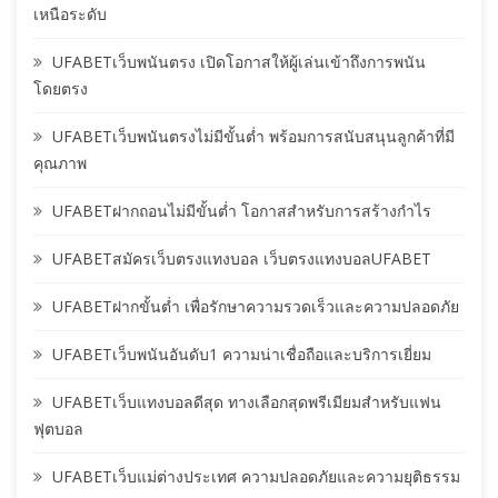
เหนือระดับ
UFABETเว็บพนันตรง เปิดโอกาสให้ผู้เล่นเข้าถึงการพนัน
โดยตรง
UFABETเว็บพนันตรงไม่มีขั้นต่ำ พร้อมการสนับสนุนลูกค้าที่มี
คุณภาพ
UFABETฝากถอนไม่มีขั้นต่ำ โอกาสสำหรับการสร้างกำไร
UFABETสมัครเว็บตรงแทงบอล เว็บตรงแทงบอลUFABET
UFABETฝากขั้นต่ำ เพื่อรักษาความรวดเร็วและความปลอดภัย
UFABETเว็บพนันอันดับ1 ความน่าเชื่อถือและบริการเยี่ยม
UFABETเว็บแทงบอลดีสุด ทางเลือกสุดพรีเมียมสำหรับแฟน
ฟุตบอล
UFABETเว็บแม่ต่างประเทศ ความปลอดภัยและความยุติธรรม