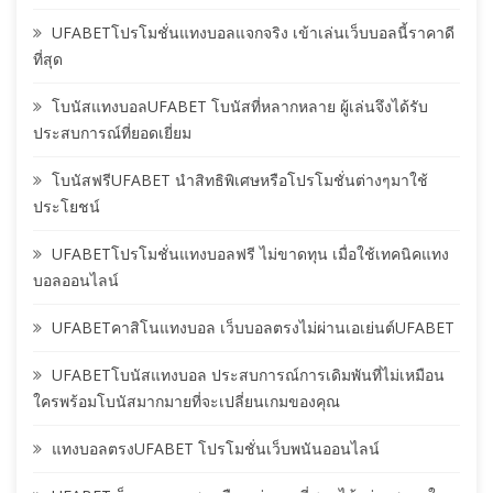
UFABETโปรโมชั่นแทงบอลแจกจริง เข้าเล่นเว็บบอลนี้ราคาดี
ที่สุด
โบนัสแทงบอลUFABET โบนัสที่หลากหลาย ผู้เล่นจึงได้รับ
ประสบการณ์ที่ยอดเยี่ยม
โบนัสฟรีUFABET นำสิทธิพิเศษหรือโปรโมชั่นต่างๆมาใช้
ประโยชน์
UFABETโปรโมชั่นแทงบอลฟรี ไม่ขาดทุน เมื่อใช้เทคนิคแทง
บอลออนไลน์
UFABETคาสิโนแทงบอล เว็บบอลตรงไม่ผ่านเอเย่นต์UFABET
UFABETโบนัสแทงบอล ประสบการณ์การเดิมพันที่ไม่เหมือน
ใครพร้อมโบนัสมากมายที่จะเปลี่ยนเกมของคุณ
แทงบอลตรงUFABET โปรโมชั่นเว็บพนันออนไลน์