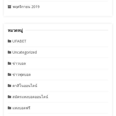
พฤศจิกายน 2019
หมวดหมู่
UFABET
Uncategorized
ข่าวบอล
ข่าวฟุตบอล
คาสิโนออนไลน์
สมัครแทงบอลออนไลน์
แทงบอลฟรี