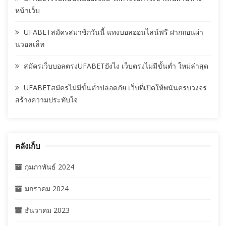
หน้าเว็บ
UFABETสมัครสมาชิกวันนี้ แทงบอลออนไลน์ฟรี ฝากถอนผ่า
นวอลเล็ท
สมัครเว็บบอลตรงUFABETยังไง เว็บตรงไม่มีขั้นต่ำ ใหม่ล่าสุด
UFABETสมัครไม่มีขั้นต่ำปลอดภัย เว็บที่เปิดให้พนันครบวงจร
สร้างความประทับใจ
คลังเก็บ
กุมภาพันธ์ 2024
มกราคม 2024
ธันวาคม 2023