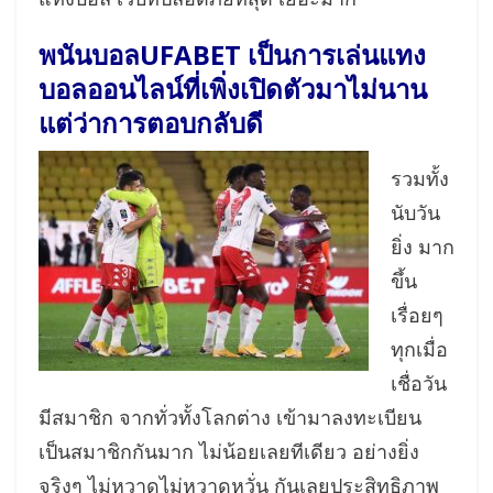
พนันบอลUFABET เป็นการเล่นแทง
บอลออนไลน์ที่เพิ่งเปิดตัวมาไม่นาน
แต่ว่าการตอบกลับดี
รวมทั้ง
นับวัน
ยิ่ง มาก
ขึ้น
เรื่อยๆ
ทุกเมื่อ
เชื่อวัน
มีสมาชิก จากทั่วทั้งโลกต่าง เข้ามาลงทะเบียน
เป็นสมาชิกกันมาก ไม่น้อยเลยทีเดียว อย่างยิ่ง
จริงๆ ไม่หวาดไม่หวาดหวั่น กันเลยประสิทธิภาพ