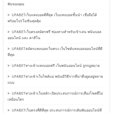
พันของคุณ
UFABETเว็บแทงบอลดีที่สุด เว็บแทงบอลชั้นนำ เชื่อถือได้
พร้อมโปรโมชั่นสุดคุ้ม
UFABETเว็บตรงสมัครฟรี ช่องทางสำหรับเข้าเล่น พนันบอล
ออนไลน์ และ คาสิโน
UFABETสมัครแทงบอลเว็บตรง เว็บไซต์แทงบอลออนไลน์ที่ดี
ที่สุด
UFABETทางเข้าแทงบอลฟรี เว็บพนันออนไลน์ ถูกกฎหมาย
UFABETทางเข้าเว็บไซต์แม่ พนันมีวิธีการที่น่าดึงดูดอยู่หลาย
แบบ
UFABETทางเข้าเว็บหลัก เปิดประสบการณ์การเสี่ยงโชคที่ไม่
เหมือนใคร
UFABETเว็บตรงที่ดีที่สุด ประสบการณ์การเดิมพันออนไลน์ที่