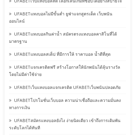
UFABETเว็บแทงบอลสด เลือกเล่นเกมที่ชอบได้อย่างสบายใจ
UFABETแทงบอลไม่มีขั้นต่ำ ยูฟ่าแจกสูตรเด็ด เว็บพนัน
ออนไลน์
UFABETแทงบอลกินค่าน้ำ สมัครตรงแทงบอลคาสิโนที่ได้
มาตรฐาน
UFABETแทงบอลสเต็ป ที่มีการให้ ราคาบอล น้ำดีที่สุด
UFABETแจกเครดิตฟรี สร้างโอกาสให้นักพนันได้ลุ้นรางวัล
โดยไม่มีค่าใช้จ่าย
UFABETเว็บแทงบอลแจกเครดิต UFABETเว็บพนันปลอดภัย
UFABETโปรโมชั่นเว็บบอล ความน่าเชื่อถือและความมั่นคง
ทางการเงิน
UFABETสมัครแทงบอลยังไง ง่ายนิดเดียว เข้าถึงการเดิมพัน
ระดับโลกได้ทันที