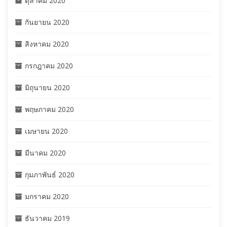
ตุลาคม 2020
กันยายน 2020
สิงหาคม 2020
กรกฎาคม 2020
มิถุนายน 2020
พฤษภาคม 2020
เมษายน 2020
มีนาคม 2020
กุมภาพันธ์ 2020
มกราคม 2020
ธันวาคม 2019