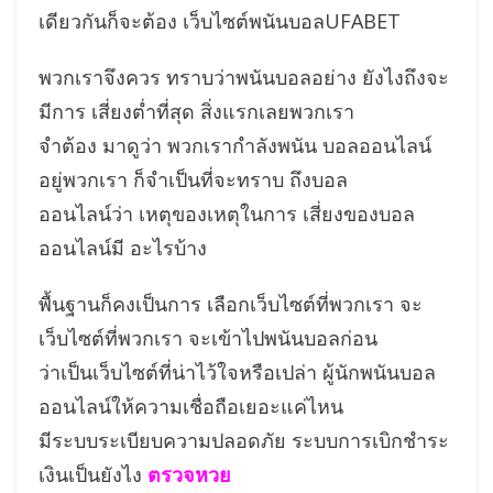
เดียวกันก็จะต้อง เว็บไซต์พนันบอลUFABET
พวกเราจึงควร ทราบว่าพนันบอลอย่าง ยังไงถึงจะ
มีการ เสี่ยงต่ำที่สุด สิ่งแรกเลยพวกเรา
จำต้อง มาดูว่า พวกเรากำลังพนัน บอลออนไลน์
อยู่พวกเรา ก็จำเป็นที่จะทราบ ถึงบอล
ออนไลน์ว่า เหตุของเหตุในการ เสี่ยงของบอล
ออนไลน์มี อะไรบ้าง
พื้นฐานก็คงเป็นการ เลือกเว็บไซต์ที่พวกเรา จะ
เว็บไซต์ที่พวกเรา จะเข้าไปพนันบอลก่อน
ว่าเป็นเว็บไซต์ที่น่าไว้ใจหรือเปล่า ผู้นักพนันบอล
ออนไลน์ให้ความเชื่อถือเยอะแค่ไหน
มีระบบระเบียบความปลอดภัย ระบบการเบิกชำระ
เงินเป็นยังไง
ตรวจหวย