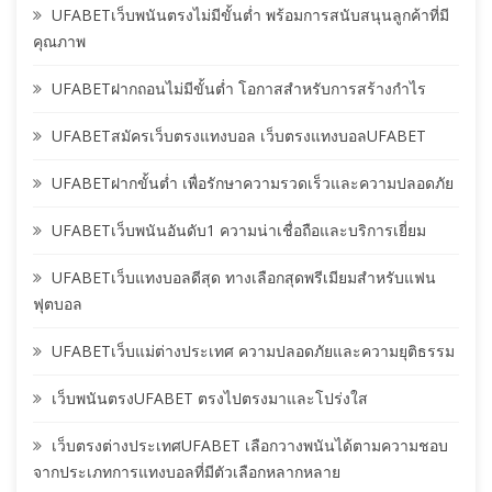
UFABETเว็บพนันตรงไม่มีขั้นต่ำ พร้อมการสนับสนุนลูกค้าที่มี
คุณภาพ
UFABETฝากถอนไม่มีขั้นต่ำ โอกาสสำหรับการสร้างกำไร
UFABETสมัครเว็บตรงแทงบอล เว็บตรงแทงบอลUFABET
UFABETฝากขั้นต่ำ เพื่อรักษาความรวดเร็วและความปลอดภัย
UFABETเว็บพนันอันดับ1 ความน่าเชื่อถือและบริการเยี่ยม
UFABETเว็บแทงบอลดีสุด ทางเลือกสุดพรีเมียมสำหรับแฟน
ฟุตบอล
UFABETเว็บแม่ต่างประเทศ ความปลอดภัยและความยุติธรรม
เว็บพนันตรงUFABET ตรงไปตรงมาและโปร่งใส
เว็บตรงต่างประเทศUFABET เลือกวางพนันได้ตามความชอบ
จากประเภทการแทงบอลที่มีตัวเลือกหลากหลาย