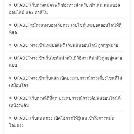
UFABETเว็บตรงสมัครฟรี ช่องทางสำหรับเข้าเล่น พนันบอล
ออนไลน์ และ คาสิโน
UFABETสมัครแทงบอลเว็บตรง เว็บไซต์แทงบอลออนไลน์ที่ดี
ที่สุด
UFABETทางเข้าแทงบอลฟรี เว็บพนันออนไลน์ ถูกกฎหมาย
UFABETทางเข้าเว็บไซต์แม่ พนันมีวิธีการที่น่าดึงดูดอยู่หลาย
แบบ
UFABETทางเข้าเว็บหลัก เปิดประสบการณ์การเสี่ยงโชคที่ไม่
เหมือนใคร
UFABETเว็บตรงที่ดีที่สุด ประสบการณ์การเดิมพันออนไลน์ที่
เหนือระดับ
UFABETเว็บพนันตรง เปิดโอกาสให้ผู้เล่นเข้าถึงการพนัน
โดยตรง