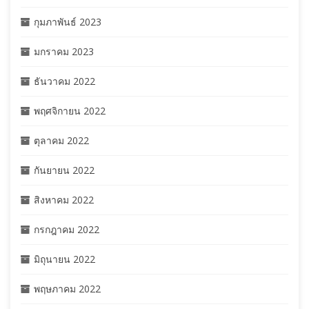
กุมภาพันธ์ 2023
มกราคม 2023
ธันวาคม 2022
พฤศจิกายน 2022
ตุลาคม 2022
กันยายน 2022
สิงหาคม 2022
กรกฎาคม 2022
มิถุนายน 2022
พฤษภาคม 2022