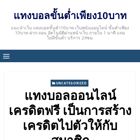
Skip
to
แทงบอลขั้นต่ำเพียง10บาท
content
แนะนำเว็บ แทงบอลขั้นต่ำ10บาท เว็บพนันออนไลน์ ขั้นต่ำเพียง
10บาท ฝาก-ถอน อัตโนมัติผ่านหน้าเว็บ ภายใน 1 นาที แถม
ไม่มีขั้นต่ำ บริการ 24ชม.
UNCATEGORIZED
แทงบอลออนไลน์
เครดิตฟรี เป็นการสร้าง
เครดิตไปตัวให้กับ