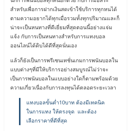
นักการพนันบอลทุกคนอีกด้วย กับการมีอิสระ
สำหรับเพื่อการฝากเงินสดเข้าใช้บริการทุกหนได้
ตามความอยากได้ทุกเมื่อรวมทั้งทุกปริมาณและก็
น่าจะเป็นหนทางที่ดีเยี่ยมที่สุดตอนนี้อย่างแจ่ม
แจ้ง กับการเป็นหนทางสำหรับการแทงบอล
ออนไลน์ได้ดิบได้ดีที่สุดนั่นเอง
แล้วก็ยังเป็นการพรีเซนเทชั่นเกมการพนันบอลใน
แบบต่างๆที่มีให้บริการอย่างสมบูรณ์ไม่ว่าจะ
เป็นการพนันบอลในแบบอย่างใดก็ตามพร้อมด้วย
ความเกี่ยวเนื่องกับการลงทุนได้ตลอดระยะเวลา
แทงบอลขั้นต่ำ10บาท ต้องมีเทคนิค
ในการแทง ให้ตรงจุด และต้อง
เลือกราคาที่ดีที่สุด