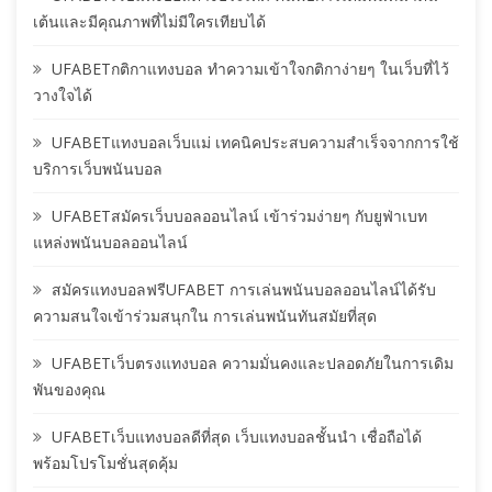
เต้นและมีคุณภาพที่ไม่มีใครเทียบได้
UFABETกติกาแทงบอล ทำความเข้าใจกติกาง่ายๆ ในเว็บที่ไว้
วางใจได้
UFABETแทงบอลเว็บแม่ เทคนิคประสบความสำเร็จจากการใช้
บริการเว็บพนันบอล
UFABETสมัครเว็บบอลออนไลน์ เข้าร่วมง่ายๆ กับยูฟ่าเบท
แหล่งพนันบอลออนไลน์
สมัครแทงบอลฟรีUFABET การเล่นพนันบอลออนไลน์ได้รับ
ความสนใจเข้าร่วมสนุกใน การเล่นพนันทันสมัยที่สุด
UFABETเว็บตรงแทงบอล ความมั่นคงและปลอดภัยในการเดิม
พันของคุณ
UFABETเว็บแทงบอลดีที่สุด เว็บแทงบอลชั้นนำ เชื่อถือได้
พร้อมโปรโมชั่นสุดคุ้ม