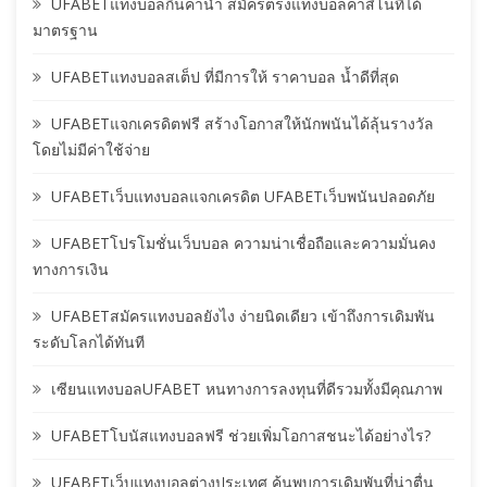
UFABETแทงบอลกินค่าน้ำ สมัครตรงแทงบอลคาสิโนที่ได้
มาตรฐาน
UFABETแทงบอลสเต็ป ที่มีการให้ ราคาบอล น้ำดีที่สุด
UFABETแจกเครดิตฟรี สร้างโอกาสให้นักพนันได้ลุ้นรางวัล
โดยไม่มีค่าใช้จ่าย
UFABETเว็บแทงบอลแจกเครดิต UFABETเว็บพนันปลอดภัย
UFABETโปรโมชั่นเว็บบอล ความน่าเชื่อถือและความมั่นคง
ทางการเงิน
UFABETสมัครแทงบอลยังไง ง่ายนิดเดียว เข้าถึงการเดิมพัน
ระดับโลกได้ทันที
เซียนแทงบอลUFABET หนทางการลงทุนที่ดีรวมทั้งมีคุณภาพ
UFABETโบนัสแทงบอลฟรี ช่วยเพิ่มโอกาสชนะได้อย่างไร?
UFABETเว็บแทงบอลต่างประเทศ ค้นพบการเดิมพันที่น่าตื่น