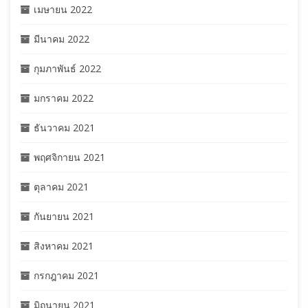
เมษายน 2022
มีนาคม 2022
กุมภาพันธ์ 2022
มกราคม 2022
ธันวาคม 2021
พฤศจิกายน 2021
ตุลาคม 2021
กันยายน 2021
สิงหาคม 2021
กรกฎาคม 2021
มิถุนายน 2021