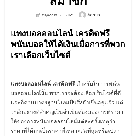
สมาชิก
Author
Admin
Posted
พฤษภาคม 23, 2021
On
แทงบอลออนไลน์ เครดิตฟรี
พนันบอลให้ได้เงินเมื่อการที่พวก
เราเลือกเว็บไซต์
แทงบอลออนไลน์ เครดิตฟรี
สำหรับในการพนัน
บอลออนไลน์นั้น พวกเราจะต้องเลือกเว็บไซต์ที่ดี
และก็ตามมาตรฐานโน่นเป็นสิ่งจำเป็นอยู่แล้ว แต่
ว่าอีกอย่างที่สำคัญเป็นจำเป็นต้องมองการตีราคา
ให้ของการพนันบอลออนไลน์แต่ละครั้งเหตุว่า
ราคาที่ได้มาเป็นราคาที่เหมาะสมที่สุดหรือเปล่า