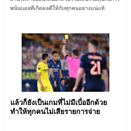
พนันบอลที่เกิดผลดีให้กับทุกคนอย่างแน่แท้
แล้วก็ยังเป็นเกมที่ไม่มีเบื่ออีกด้วย
ทำให้ทุกคนไม่เสียรายการจ่าย