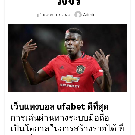
วงจร
Author
Admins
Posted
ตุลาคม 19, 2020
On
เว็บแทงบอล ufabet ดีที่สุด
การเล่นผ่านทางระบบมือถือ
เป็นโอกาสในการสร้างรายได้ ที่