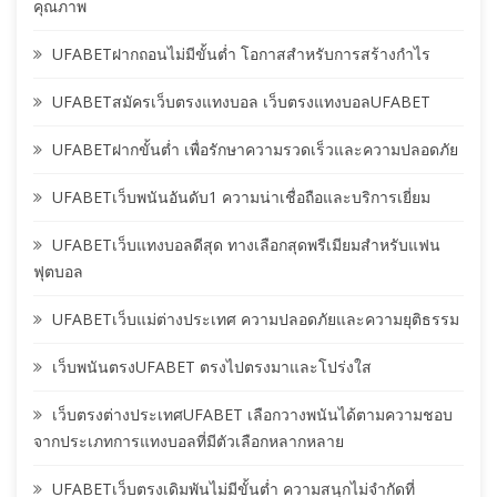
คุณภาพ
UFABETฝากถอนไม่มีขั้นต่ำ โอกาสสำหรับการสร้างกำไร
UFABETสมัครเว็บตรงแทงบอล เว็บตรงแทงบอลUFABET
UFABETฝากขั้นต่ำ เพื่อรักษาความรวดเร็วและความปลอดภัย
UFABETเว็บพนันอันดับ1 ความน่าเชื่อถือและบริการเยี่ยม
UFABETเว็บแทงบอลดีสุด ทางเลือกสุดพรีเมียมสำหรับแฟน
ฟุตบอล
UFABETเว็บแม่ต่างประเทศ ความปลอดภัยและความยุติธรรม
เว็บพนันตรงUFABET ตรงไปตรงมาและโปร่งใส
เว็บตรงต่างประเทศUFABET เลือกวางพนันได้ตามความชอบ
จากประเภทการแทงบอลที่มีตัวเลือกหลากหลาย
UFABETเว็บตรงเดิมพันไม่มีขั้นต่ำ ความสนุกไม่จำกัดที่