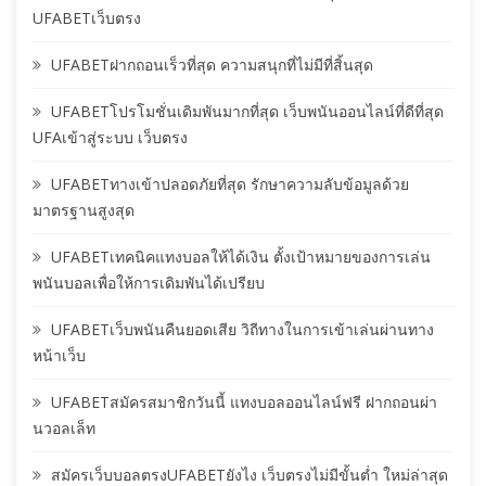
UFABETเว็บตรง
UFABETฝากถอนเร็วที่สุด ความสนุกที่ไม่มีที่สิ้นสุด
UFABETโปรโมชั่นเดิมพันมากที่สุด เว็บพนันออนไลน์ที่ดีที่สุด
UFAเข้าสู่ระบบ เว็บตรง
UFABETทางเข้าปลอดภัยที่สุด รักษาความลับข้อมูลด้วย
มาตรฐานสูงสุด
UFABETเทคนิคแทงบอลให้ได้เงิน ตั้งเป้าหมายของการเล่น
พนันบอลเพื่อให้การเดิมพันได้เปรียบ
UFABETเว็บพนันคืนยอดเสีย วิถีทางในการเข้าเล่นผ่านทาง
หน้าเว็บ
UFABETสมัครสมาชิกวันนี้ แทงบอลออนไลน์ฟรี ฝากถอนผ่า
นวอลเล็ท
สมัครเว็บบอลตรงUFABETยังไง เว็บตรงไม่มีขั้นต่ำ ใหม่ล่าสุด