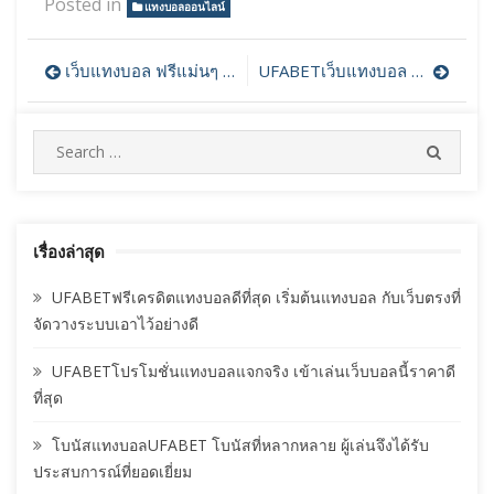
Posted in
แทงบอลออนไลน์
แนะแนว
เว็บแทงบอล ฟรีแม่นๆ เทคนิคง่ายๆ ที่ได้เงินมาฟรีๆ
UFABETเว็บแทงบอล ถูกกฎหมาย มาแรงที่สุด ระบบทางการเงิน จ่ายผลกำไรเร็ว
เรื่อง
Search
SEARC
for:
เรื่องล่าสุด
UFABETฟรีเครดิตแทงบอลดีที่สุด เริ่มต้นแทงบอล กับเว็บตรงที่
จัดวางระบบเอาไว้อย่างดี
UFABETโปรโมชั่นแทงบอลแจกจริง เข้าเล่นเว็บบอลนี้ราคาดี
ที่สุด
โบนัสแทงบอลUFABET โบนัสที่หลากหลาย ผู้เล่นจึงได้รับ
ประสบการณ์ที่ยอดเยี่ยม