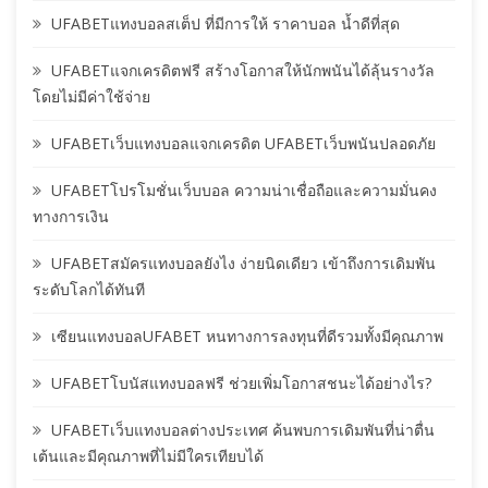
UFABETแทงบอลสเต็ป ที่มีการให้ ราคาบอล น้ำดีที่สุด
UFABETแจกเครดิตฟรี สร้างโอกาสให้นักพนันได้ลุ้นรางวัล
โดยไม่มีค่าใช้จ่าย
UFABETเว็บแทงบอลแจกเครดิต UFABETเว็บพนันปลอดภัย
UFABETโปรโมชั่นเว็บบอล ความน่าเชื่อถือและความมั่นคง
ทางการเงิน
UFABETสมัครแทงบอลยังไง ง่ายนิดเดียว เข้าถึงการเดิมพัน
ระดับโลกได้ทันที
เซียนแทงบอลUFABET หนทางการลงทุนที่ดีรวมทั้งมีคุณภาพ
UFABETโบนัสแทงบอลฟรี ช่วยเพิ่มโอกาสชนะได้อย่างไร?
UFABETเว็บแทงบอลต่างประเทศ ค้นพบการเดิมพันที่น่าตื่น
เต้นและมีคุณภาพที่ไม่มีใครเทียบได้