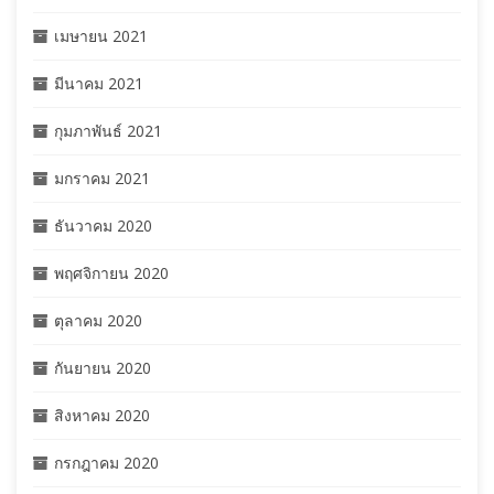
เมษายน 2021
มีนาคม 2021
กุมภาพันธ์ 2021
มกราคม 2021
ธันวาคม 2020
พฤศจิกายน 2020
ตุลาคม 2020
กันยายน 2020
สิงหาคม 2020
กรกฎาคม 2020