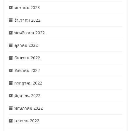
มกราคม 2023
ธันวาคม 2022
พฤศจิกายน 2022
ตุลาคม 2022
กันยายน 2022
สิงหาคม 2022
กรกฎาคม 2022
มิถุนายน 2022
พฤษภาคม 2022
เมษายน 2022