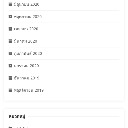
มิถุนายน 2020
พฤษภาคม 2020
เมษายน 2020
มีนาคม 2020
กุมภาพันธ์ 2020
มกราคม 2020
ธันวาคม 2019
พฤศจิกายน 2019
หมวดหมู่