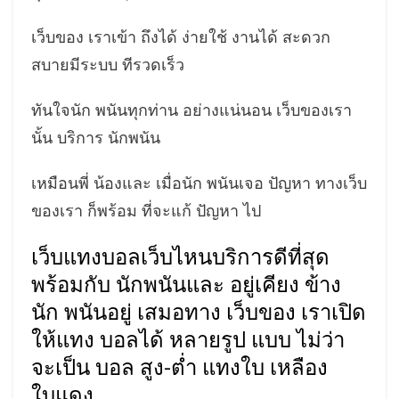
เว็บของ เราเข้า ถึงได้ ง่ายใช้ งานได้ สะดวก
สบายมีระบบ ทีรวดเร็ว
ทันใจนัก พนันทุกท่าน อย่างแน่นอน เว็บของเรา
นั้น บริการ นักพนัน
เหมือนพี่ น้องและ เมื่อนัก พนันเจอ ปัญหา ทางเว็บ
ของเรา ก็พร้อม ที่จะแก้ ปัญหา ไป
เว็บแทงบอลเว็บไหนบริการดีที่สุด
พร้อมกับ นักพนันและ อยู่เคียง ข้าง
นัก พนันอยู่ เสมอทาง เว็บของ เราเปิด
ให้แทง บอลได้ หลายรูป แบบ ไม่ว่า
จะเป็น บอล สูง-ต่ำ แทงใบ เหลือง
ใบแดง