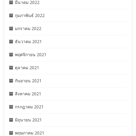
มีนาคม 2022
กุมภาพันธ์ 2022
มกราคม 2022
ธันวาคม 2021
พฤศจิกายน 2021
ตุลาคม 2021
กันยายน 2021
สิงหาคม 2021
กรกฎาคม 2021
มิถุนายน 2021
พฤษภาคม 2021