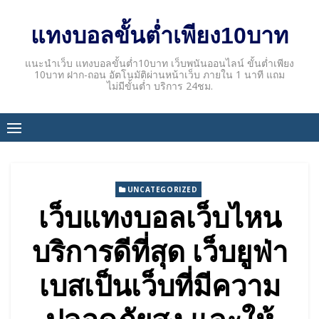
Skip
to
แทงบอลขั้นต่ำเพียง10บาท
content
แนะนำเว็บ แทงบอลขั้นต่ำ10บาท เว็บพนันออนไลน์ ขั้นต่ำเพียง
10บาท ฝาก-ถอน อัตโนมัติผ่านหน้าเว็บ ภายใน 1 นาที แถม
ไม่มีขั้นต่ำ บริการ 24ชม.
UNCATEGORIZED
เว็บแทงบอลเว็บไหน
บริการดีที่สุด เว็บยูฟ่า
เบสเป็นเว็บที่มีความ