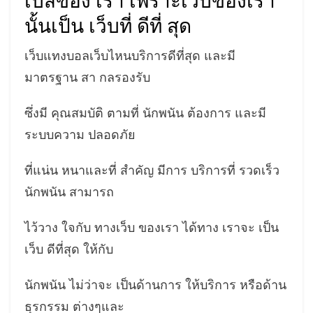
เบสของ เรา เพราะเว็บของเรา
นั้นเป็น เว็บที่ ดีที่ สุด
เว็บแทงบอลเว็บไหนบริการดีที่สุด และมี
มาตรฐาน สา กลรองรับ
ซึ่งมี คุณสมบัติ ตามที่ นักพนัน ต้องการ และมี
ระบบความ ปลอดภัย
ที่แน่น หนาและที่ สำคัญ มีการ บริการที่ รวดเร็ว
นักพนัน สามารถ
ไว้วาง ใจกับ ทางเว็บ ของเรา ได้ทาง เราจะ เป็น
เว็บ ดีที่สุด ให้กับ
นักพนัน ไม่ว่าจะ เป็นด้านการ ให้บริการ หรือด้าน
ธุรกรรม ต่างๆและ