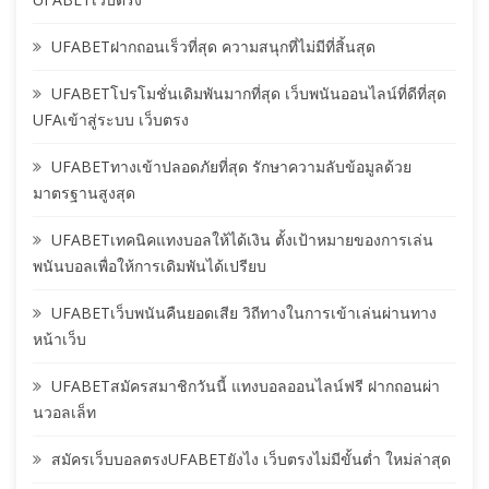
UFABETฝากถอนเร็วที่สุด ความสนุกที่ไม่มีที่สิ้นสุด
UFABETโปรโมชั่นเดิมพันมากที่สุด เว็บพนันออนไลน์ที่ดีที่สุด
UFAเข้าสู่ระบบ เว็บตรง
UFABETทางเข้าปลอดภัยที่สุด รักษาความลับข้อมูลด้วย
มาตรฐานสูงสุด
UFABETเทคนิคแทงบอลให้ได้เงิน ตั้งเป้าหมายของการเล่น
พนันบอลเพื่อให้การเดิมพันได้เปรียบ
UFABETเว็บพนันคืนยอดเสีย วิถีทางในการเข้าเล่นผ่านทาง
หน้าเว็บ
UFABETสมัครสมาชิกวันนี้ แทงบอลออนไลน์ฟรี ฝากถอนผ่า
นวอลเล็ท
สมัครเว็บบอลตรงUFABETยังไง เว็บตรงไม่มีขั้นต่ำ ใหม่ล่าสุด