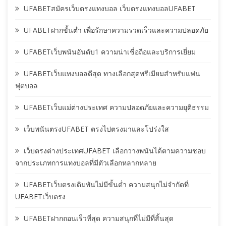
UFABETสมัครเว็บตรงแทงบอล เว็บตรงแทงบอลUFABET
UFABETฝากขั้นต่ำ เพื่อรักษาความรวดเร็วและความปลอดภัย
UFABETเว็บพนันอันดับ1 ความน่าเชื่อถือและบริการเยี่ยม
UFABETเว็บแทงบอลดีสุด ทางเลือกสุดพรีเมียมสำหรับแฟน
ฟุตบอล
UFABETเว็บแม่ต่างประเทศ ความปลอดภัยและความยุติธรรม
เว็บพนันตรงUFABET ตรงไปตรงมาและโปร่งใส
เว็บตรงต่างประเทศUFABET เลือกวางพนันได้ตามความชอบ
จากประเภทการแทงบอลที่มีตัวเลือกหลากหลาย
UFABETเว็บตรงเดิมพันไม่มีขั้นต่ำ ความสนุกไม่จำกัดที่
UFABETเว็บตรง
UFABETฝากถอนเร็วที่สุด ความสนุกที่ไม่มีที่สิ้นสุด