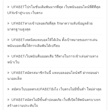
UFABETโปรโมชั่นเดิมพันมากที่สุด เว็บพนันออนไลน์ที่ดีที่สุด
UFAเข้าสู่ระบบ เว็บตรง
UFABETทางเข้าปลอดภัยที่สุด รักษาความลับข้อมูลด้วย
มาตรฐานสูงสุด
UFABETเทคนิคแทงบอลให้ได้เงิน ตั้งเป้าหมายของการเล่น
พนันบอลเพื่อให้การเดิมพันได้เปรียบ
UFABETเว็บพนันคืนยอดเสีย วิถีทางในการเข้าเล่นผ่านทาง
หน้าเว็บ
UFABETสมัครสมาชิกวันนี้ แทงบอลออนไลน์ฟรี ฝากถอนผ่า
นวอลเล็ท
สมัครเว็บบอลตรงUFABETยังไง เว็บตรงไม่มีขั้นต่ำ ใหม่ล่าสุด
UFABETสมัครไม่มีขั้นต่ำปลอดภัย เว็บที่เปิดให้พนันครบวงจร
สร้างความประทับใจ