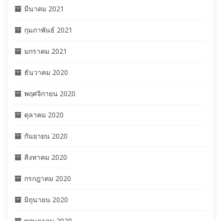
มีนาคม 2021
กุมภาพันธ์ 2021
มกราคม 2021
ธันวาคม 2020
พฤศจิกายน 2020
ตุลาคม 2020
กันยายน 2020
สิงหาคม 2020
กรกฎาคม 2020
มิถุนายน 2020
พฤษภาคม 2020