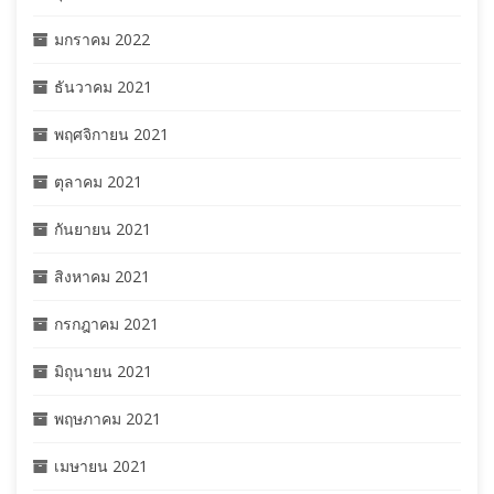
มกราคม 2022
ธันวาคม 2021
พฤศจิกายน 2021
ตุลาคม 2021
กันยายน 2021
สิงหาคม 2021
กรกฎาคม 2021
มิถุนายน 2021
พฤษภาคม 2021
เมษายน 2021