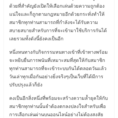
ด้วยที่สำคัญยังเปิดให้เลือกเล่นด้วยความถูกต้อง
แน่ใจและก็ถูกตามกฎหมายอีกด้วยกระทั่งทำให้
สมาชิกทุกท่านสามารถที่กำลังจะได้รับความ
สบายสบายสำหรับการที่จะเข้ามาใช้บริการกันได้
เลยรวมทั้งดังนี้ยังคงเป็นอีก
หนึ่งหนทางกับกิจกรรมหนทางเข้าที่เข้าทางพร้อม
จะหยิบยื่นการพนันที่เหมาะสมที่สุดให้กับสมาชิก
ทุกท่านสามารถที่จะเข้าระบบกันได้ตลอดวันแล้ว
วันเล่าทุกเมื่อกันอย่างยิ่งจริงๆเป็นเว็บที่ได้มีการ
ปรับปรุงแล้วก็ยัง
คงเป็นอีกสิ่งหนึ่งที่พร้อมจะสร้างความล้ำยุคให้กับ
สมาชิกทุกท่านนั้นจำต้องตกลงปลงใจสำหรับเพื่อ
การเลือกเล่นผ่านบนออนไลน์อย่างไม่ต้องสงสัย