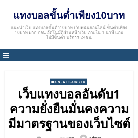
Skip
to
แทงบอลขั้นต่ำเพียง10บาท
content
แนะนำเว็บ แทงบอลขั้นต่ำ10บาท เว็บพนันออนไลน์ ขั้นต่ำเพียง
10บาท ฝาก-ถอน อัตโนมัติผ่านหน้าเว็บ ภายใน 1 นาที แถม
ไม่มีขั้นต่ำ บริการ 24ชม.
UNCATEGORIZED
เว็บแทงบอลอันดับ1
ความยั่งยืนมั่นคงความ
มีมาตรฐานของเว็บไซต์
Author