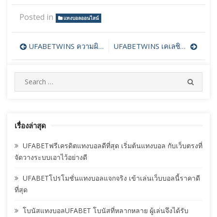
Posted in
แทงบอลออนไลน์
แนะแนว
UFABETWINS ความผิดพลาด ช่วงปลายทำให้อาร์เซนอลถูกจับที่เบิร์นลีย์
UFABETWINS เคเลชิอิเฮียนาโชทำแฮตทริกในเลสเตอร์หวด
เรื่อง
Search
SEARC
for:
เรื่องล่าสุด
UFABETฟรีเครดิตแทงบอลดีที่สุด เริ่มต้นแทงบอล กับเว็บตรงที่
จัดวางระบบเอาไว้อย่างดี
UFABETโปรโมชั่นแทงบอลแจกจริง เข้าเล่นเว็บบอลนี้ราคาดี
ที่สุด
โบนัสแทงบอลUFABET โบนัสที่หลากหลาย ผู้เล่นจึงได้รับ