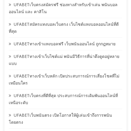
UFABETเว็บตรงสมัครฟรี ช่องทางสำหรับเข้าเล่น พนันบอล
ออนไลน์ และ คาสิโน
UFABETสมัครแทงบอลเว็บตรง เว็บไซต์แทงบอลออนไลน์ที่ดี
ที่สุด
UFABETทางเข้าแทงบอลฟรี เว็บพนันออนไลน์ ถูกกฎหมาย
UFABETทางเข้าเว็บไซต์แม่ พนันมีวิธีการที่น่าดึงดูดอยู่หลาย
แบบ
UFABETทางเข้าเว็บหลัก เปิดประสบการณ์การเสี่ยงโชคที่ไม่
เหมือนใคร
UFABETเว็บตรงที่ดีที่สุด ประสบการณ์การเดิมพันออนไลน์ที่
เหนือระดับ
UFABETเว็บพนันตรง เปิดโอกาสให้ผู้เล่นเข้าถึงการพนัน
โดยตรง