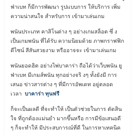
ฟ่าเบท ก็มีการพัฒนา รูปแบบการ ให้บริการ เพิ่ม
ความน่าสนใจ สำหรับการ เข้ามาเล่นเกม
พนันประเภท คาสิโนต่าง ๆ อย่างเกมสล็อต ซึ่ ง
เป็นเกมพนัน ที่ได้รับ ความนิยมด้วย ภาพกราฟฟิก
ดีไซน์ สีสันสวยงาม หรืออาจจะ เข้ามาเล่นเกม
พนันยอดฮิต อย่างไพ่บาคาร่า ถือได้ว่าเว็บพนัน ยู
ฟ่าเบท มีเกมส์พนัน ทุกอย่างจริ งๆ ทั้งยังมี การ
เสนอ ข่าวสารต่าง ๆ ที่มีการอัพเดท อยู่ตลอด
เวลา
บาคาร่า ทุนฟรี
ก็จะเป็นผลดี ที่จะทำให้ เป็นตัวช่วยในการ ตัดสิน
ใจ ที่ถูกต้องแม่นยำ มากขึ้นหรือ การมีข้อเสนอดี
ๆ ก็จะทำให้ มีประสบการณ์ที่ดี ในการหาเทคนิค