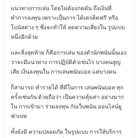
แนวทางการเล่น โดยไม่ต้องกดดัน ถึงเงินที่
ทำการลงทุน เพราะเป็นการ ได้เครดิตฟรี หรือ
โบนัสต่าง ๆ ซึ่งจะทำให้ ลดความเสี่ยงใน รูปแบบ
หนึ่งอีกด้วย
และสิ่งสุดท้าย ก็คือการเล่น ของตัวนักพนันนั้นเอง
ว่าจะมีแนวทาง การปฏิบัติตัวเช่นไร บางคนสูญ
เสีย เงินลงทุนใน การเล่นพนันบอล แต่บางคน
ก็สามารถ ทำรายได้ ที่ดีในการ เล่นพนันบอล ทุก
ครั้งเช่นกัน
ด้วยถือว่า เป็นความคุ้มค่า อย่างมาก
ใน การเข้ามา ร่วมลงทุน กับเว็บพนัน ออนไลน์ยู
ฟ่าเบท
ทั้งยังมี ความปลอดภัย ในรูปแบบ การให้บริการ