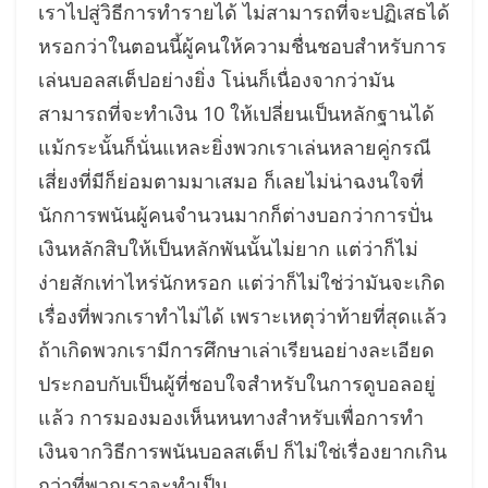
เราไปสู่วิธีการทำรายได้ ไม่สามารถที่จะปฏิเสธได้
หรอกว่าในตอนนี้ผู้คนให้ความชื่นชอบสำหรับการ
เล่นบอลสเต็ปอย่างยิ่ง โน่นก็เนื่องจากว่ามัน
สามารถที่จะทำเงิน 10 ให้เปลี่ยนเป็นหลักฐานได้
แม้กระนั้นก็นั่นแหละยิ่งพวกเราเล่นหลายคู่กรณี
เสี่ยงที่มีก็ย่อมตามมาเสมอ ก็เลยไม่น่าฉงนใจที่
นักการพนันผู้คนจำนวนมากก็ต่างบอกว่าการปั่น
เงินหลักสิบให้เป็นหลักพันนั้นไม่ยาก แต่ว่าก็ไม่
ง่ายสักเท่าไหร่นักหรอก แต่ว่าก็ไม่ใช่ว่ามันจะเกิด
เรื่องที่พวกเราทำไม่ได้ เพราะเหตุว่าท้ายที่สุดแล้ว
ถ้าเกิดพวกเรามีการศึกษาเล่าเรียนอย่างละเอียด
ประกอบกับเป็นผู้ที่ชอบใจสำหรับในการดูบอลอยู่
แล้ว การมองมองเห็นหนทางสำหรับเพื่อการทำ
เงินจากวิธีการพนันบอลสเต็ป ก็ไม่ใช่เรื่องยากเกิน
กว่าที่พวกเราจะทำเป็น