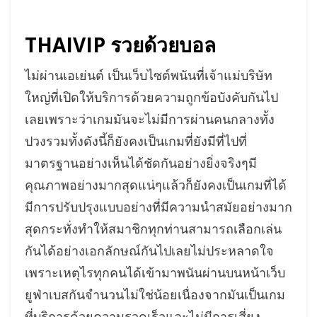
THAIVIP รวยด้วยบอล
ไม่ผ่านเอเย่นต์ เป็นเว็บไซต์พนันที่เจ้าแม่บริษัท
ใหญ่ที่เปิดให้บริการด้วยความถูกข้อบังคับกันไป
เลยเพราะว่าเกมมันจะไม่มีการผ่านคนกลางทั้ง
ปวงรวมทั้งดังนี้ก็ยังคงเป็นเกมที่ยังมีที่ไปที่
มาตรฐานอย่างเห็นได้ชัดกันอย่างยิ่งจริงๆมี
คุณภาพอย่างมากสุดแน่ๆแล้วก็ยังคงเป็นเกมที่ได้
มีการปรับปรุงแบบอย่างที่มีความนำสมัยอย่างมาก
สุดกระทั่งทำให้สมาชิกทุกท่านสามารถเลือกเล่น
กันได้อย่างเอกลักษณ์กันไปเลยไม่ประหลาดใจ
เพราะเหตุไรทุกคนได้เข้ามาพนันผ่านบนหน้าเว็บ
ยูฟ่าเบสกันจำนวนไม่ใช่น้อยเนื่องจากมันเป็นเกม
ที่บริการด้วยความรวดเร็วและไม่มีการเสี่ยง