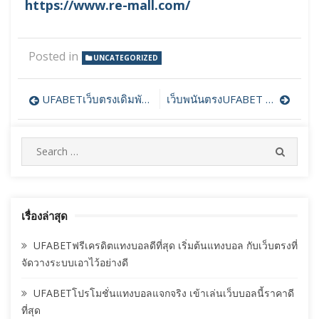
https://www.re-mall.com/
Posted in
UNCATEGORIZED
แนะแนว
UFABETเว็บตรงเดิมพันไม่มีขั้นต่ำ ความสนุกไม่จำกัดที่ UFABETเว็บตรง
เว็บพนันตรงUFABET ตรงไปตรงมาและโปร่งใส
เรื่อง
Search
SEARC
for:
เรื่องล่าสุด
UFABETฟรีเครดิตแทงบอลดีที่สุด เริ่มต้นแทงบอล กับเว็บตรงที่
จัดวางระบบเอาไว้อย่างดี
UFABETโปรโมชั่นแทงบอลแจกจริง เข้าเล่นเว็บบอลนี้ราคาดี
ที่สุด