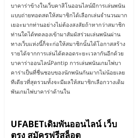
บาคาร่าข้างในเว็บคาสิโนออนไลน์มีการเล่นพนัน
แบบถ่ายทอดสดให้สมาชิกได้เลือกเล่นจำนวนมาก
เยอะมากท่านอย่างไม่ต้องสงสัยถ้าหากว่าสมาชิก
ท่านใดได้ทดลองเข้ามาสัมผัสร่วมเล่นพนันผ่าน
ทางเว็บแห่งนี้ก็จะก่อให้สมาชิกนั้นได้โอกาสสร้าง
รายได้จากการเล่นได้ตลอดระยะเวลากันอีกด้วย
บาคาร่าออนไลน์Pantip การเล่นพนันเกมไพ่บา
คาร่าเป็นที่ชื่นชอบของนักพนันกันมากไม่น้อยเลย
ทีเดียวที่สุดรวมทั้งจะมีผลให้สมาชิกเลือกวางเดิม
พันเกมไพ่บาคาร่าด้านใน
UFABETเดิมพันออนไลน์ เว็บ
ตรง สมัครฟรีสล็อต