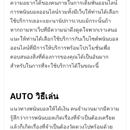
ความอยากได้ของคนภายในการเดิมพันออนไลน์
การพนันบอลออนไลน์รวมทั้งมีเว็บให้ท่านได้เลือก
ใช้บริการเยอะแยะนานัปการเวบแม้กระนั้นถ้า
หากถามหาเว็บที่มีความน่าดึงดูดใจพวกเราเสนอ
แนะให้ท่านได้เลือกใช้บริการกับเว็บไซต์พนันบอล
ออนไลน์ที่มีการให้บริการพร้อมโปรโมชั่นเพื่อ
ตอบสนองสิ่งที่ต้องการของคุณได้เป็นอันมาก
สำหรับในการที่จะใช้บริการได้ในขณะนี้
AUTO วิธีเล่น
แนวทางพนันบอลให้ได้เงิน คนจำนวนมากมีความ
รู้สึกว่าการพนันบอลเกิดเรื่องที่จำเป็นต้องเครียด
แล้วก็เกิดเรื่องที่จำเป็นต้องวัดดวงไปพร้อมด้วย