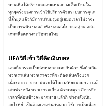
นานเพื่อได้สร้างผลตอบแทนอย่างเต็มเปี่ยมใน
ทุกๆครั้งของการเข้าใช้บริการด้วยระบบการดูแล
ที่ล้ำยุคแล้วก็มีการปรับปรุงอยู่เสมอเวลาไม่ว่าจะ
เป็นการพนัน บอลลำพัง บอลสเต็ป บอลคู่ บอลสด
เกมสล็อตต่างๆหรือมวยไทย
UFAวิธีเข้า วิธีคิดเงินบอล
และก็ควรจะเป็นก่อนบอลจะเตะกันด้วย ซึ่งถ้าเกิด
พวกเราเล่น พวกเราควรที่จะต้องเล่นครึ่งแรก
เนื่องจากว่าราคามันจะได้โอกาสที่จะน้อยกว่า แม้
เล่นช่วงหลัง พวกเราจะเสี่ยง ด้วยเหตุว่า มีการยืด
เวลาที่ค่อนข้างจะมากมาย แล้วก็ ช่วงหลังเป็น
อะไรที่จำเป็นต้องแข่งขันกันมาก วิธีการเป็นเลือก