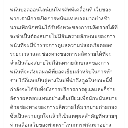
พนันบอลออนไลน์บนโทรศัพท์เคลื่อนที่ เว็บของ
พวกเรามีการเปิดการพนันแทงบอลมาอย่างช้า
นานเพื่อนักพนันได้รับจังหวะของการผลิตรายได้ที่
จะจำเป็นต้องสบายไม่มีอันตรายลักษณะของการ
พนันที่จะมีข้าราชการดูแลความปลอดภัยตลอด
ระยะเวลาและช่องทางของการผลิตรายได้ที่จะ
จำเป็นต้องสบายไม่มีอันตรายลักษณะของการ
พนันที่จะส่งผลผลดีที่ยอดเยี่ยมสำหรับในการทำ
รายได้ก็เลยเป็นลู่ทางใหม่ที่น่าดึงดูดในขณะนี้ที่
กำลังจะได้รับทั้งยังการบริการการดูแลและก็จ่าย
อัตราผลตอบแทนอย่างเต็มเปี่ยมเพื่อนักพนันสบาย
ด้วยช่องทางของการผลิตรายได้มากมายก่ายกอง
ซึ่งเป็นความถูกใจแล้วก็เป็นเหตุผลสำคัญที่หลายๆ
ท่านเลือกเว็บของพวกเราไหมการพนันมาอย่าง