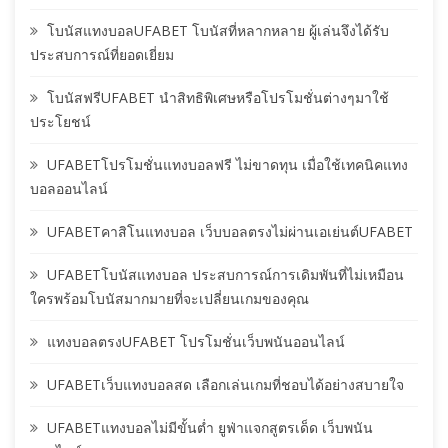
โบนัสแทงบอลUFABET โบนัสที่หลากหลาย ผู้เล่นจึงได้รับ
ประสบการณ์ที่ยอดเยี่ยม
โบนัสฟรีUFABET นำสิทธิพิเศษหรือโปรโมชั่นต่างๆมาใช้
ประโยชน์
UFABETโปรโมชั่นแทงบอลฟรี ไม่ขาดทุน เมื่อใช้เทคนิคแทง
บอลออนไลน์
UFABETคาสิโนแทงบอล เว็บบอลตรงไม่ผ่านเอเย่นต์UFABET
UFABETโบนัสแทงบอล ประสบการณ์การเดิมพันที่ไม่เหมือน
ใครพร้อมโบนัสมากมายที่จะเปลี่ยนเกมของคุณ
แทงบอลตรงUFABET โปรโมชั่นเว็บพนันออนไลน์
UFABETเว็บแทงบอลสด เลือกเล่นเกมที่ชอบได้อย่างสบายใจ
UFABETแทงบอลไม่มีขั้นต่ำ ยูฟ่าแจกสูตรเด็ด เว็บพนัน