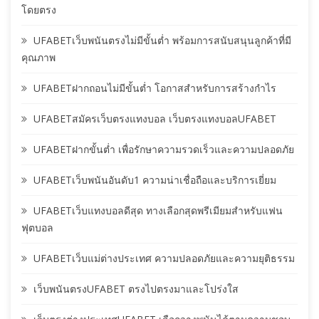
โดยตรง
UFABETเว็บพนันตรงไม่มีขั้นต่ำ พร้อมการสนับสนุนลูกค้าที่มี
คุณภาพ
UFABETฝากถอนไม่มีขั้นต่ำ โอกาสสำหรับการสร้างกำไร
UFABETสมัครเว็บตรงแทงบอล เว็บตรงแทงบอลUFABET
UFABETฝากขั้นต่ำ เพื่อรักษาความรวดเร็วและความปลอดภัย
UFABETเว็บพนันอันดับ1 ความน่าเชื่อถือและบริการเยี่ยม
UFABETเว็บแทงบอลดีสุด ทางเลือกสุดพรีเมียมสำหรับแฟน
ฟุตบอล
UFABETเว็บแม่ต่างประเทศ ความปลอดภัยและความยุติธรรม
เว็บพนันตรงUFABET ตรงไปตรงมาและโปร่งใส