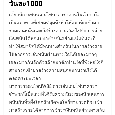
วันละ1000
เดี๋ยวนี้การพนันเกมไพ่บาคาร่าด้านในเว็บข้อใด
เป็นแถวทางที่เยี่ยมที่สุดซึ่งทำให้สมาชิกเข้ามา
ร่วมเล่นพนันและก็สร้างความสนุกไปกับการจ่าย
เงินพนันได้ทุกแบบอย่างกันอย่างแน่แท้และก็
ทำให้สมาชิกได้มีหนทางสำหรับในการสร้างราย
ได้จากการเล่นพนันผ่านทางเว็บได้เยอะมากๆ
เยอะมากกันอีกด้วยถ้าสมาชิกท่านใดที่พึงพอใจก็
สามารถเข้ามาสร้างความสนุกสนานร่าเริงได้
ตลอดระยะเวลา
บาคาร่าออนไลน์W88 การเล่นเกมไพ่บาคาร่า
จำพวกนี้เป็นเกมที่ได้รับความนิยมของนักเล่นการ
พนันกันทั่วทั้งโลกถ้าเกิดพอใจก็สามารถที่จะเข้า
มาสร้างรายได้จากการชำระเงินพนันผ่านทางเว็บ