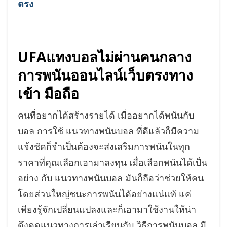
ตรง
UFAแทงบอลไม่ผ่านคนกลาง
การพนันออนไลน์เว็บตรงทาง
เข้า มือถือ
คนที่อยากได้สร้างรายได้ เมื่ออยากได้พนันกับ
บอล การใช้ แนวทางพนันบอล ที่ดีแล้วก็มีความ
แจ้งชัดก็จำเป็นต้องจะส่งเสริมการพนันในทุก
ราคาที่คุณเลือกเอามาลงทุน เมื่อเลือกพนันได้เป็น
อย่าง กับ แนวทางพนันบอล มันก็ถือว่าช่วยให้คน
โดยส่วนใหญ่ชนะการพนันได้อย่างแน่แท้ แค่
เพียงรู้จักเปลี่ยนแปลงและก็เอามาใช้งานให้น่า
ดึงดูดแนวทางการเล่าเรียนกับ วิธีการพนันบอล มี