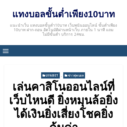
Skip
to
แทงบอลขั้นต่ำเพียง10บาท
content
แนะนำเว็บ แทงบอลขั้นต่ำ10บาท เว็บพนันออนไลน์ ขั้นต่ำเพียง
10บาท ฝาก-ถอน อัตโนมัติผ่านหน้าเว็บ ภายใน 1 นาที แถม
ไม่มีขั้นต่ำ บริการ 24ชม.
,
UFABET
ข่าวฟุตบอล
เล่นคาสิโนออนไลน์ที่
เว็บไหนดี ยิ่งหมุนล้อยิ่ง
ได้เงินยิ่งเสี่ยงโชคยิ่ง