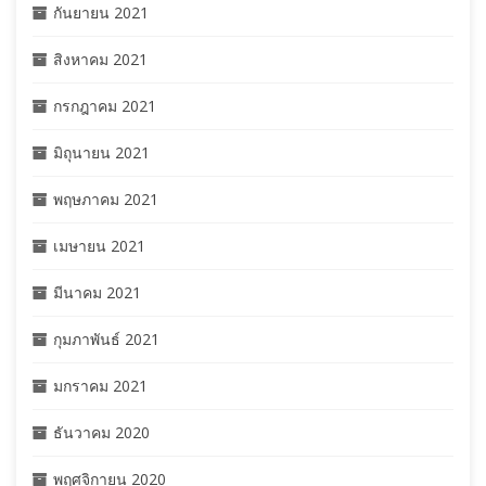
กันยายน 2021
สิงหาคม 2021
กรกฎาคม 2021
มิถุนายน 2021
พฤษภาคม 2021
เมษายน 2021
มีนาคม 2021
กุมภาพันธ์ 2021
มกราคม 2021
ธันวาคม 2020
พฤศจิกายน 2020