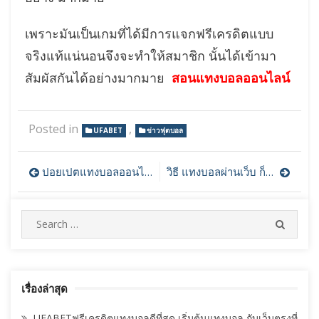
เพราะมันเป็นเกม
ที่ได้มีการแจกฟรีเครดิตแบบ
จริงแท้แน่นอนจึงจะทำให้สมาชิก นั้นได้เข้ามา
สัมผัสกันได้อย่างมากมาย
สอนแทงบอลออนไลน์
Posted in
,
UFABET
ข่าวฟุตบอล
แนะแนว
ปอยเปตแทงบอลออนไลน์ กับเว็บพนันบอลออนไลน์ ที่สามารถทำกำไรได้ ไม่จำกัด
วิธี แทงบอลผ่านเว็บ ก็คือการที่เราจำเป็นที่ต้องมีสติ
เรื่อง
Search
SEARC
for:
เรื่องล่าสุด
UFABETฟรีเครดิตแทงบอลดีที่สุด เริ่มต้นแทงบอล กับเว็บตรงที่