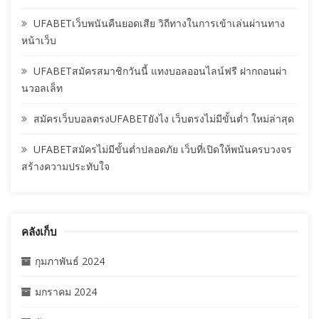
UFABETเว็บพนันคืนยอดเสีย วิถีทางในการเข้าเล่นผ่านทาง
หน้าเว็บ
UFABETสมัครสมาชิกวันนี้ แทงบอลออนไลน์ฟรี ฝากถอนผ่า
นวอลเล็ท
สมัครเว็บบอลตรงUFABETยังไง เว็บตรงไม่มีขั้นต่ำ ใหม่ล่าสุด
UFABETสมัครไม่มีขั้นต่ำปลอดภัย เว็บที่เปิดให้พนันครบวงจร
สร้างความประทับใจ
คลังเก็บ
กุมภาพันธ์ 2024
มกราคม 2024