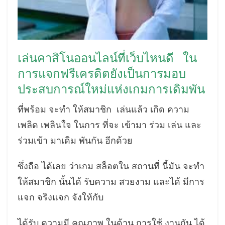
เล่นคาสิโนออนไลน์ที่เว็บไหนดี ใน
การแจกฟรีเครดิตยังเป็นการมอบ
ประสบการณ์ใหม่แห่งเกมการเดิมพัน
ที่พร้อม จะทำ ให้สมาชิก เล่นแล้ว เกิด ความ
เพลิด เพลินใจ ในการ ที่จะ เข้ามา ร่วม เล่น และ
ร่วมเข้า มาเดิม พันกัน อีกด้วย
ซึ่งถือ ได้เลย ว่าเกม สล็อตใน สถานที่ นี้มัน จะทำ
ให้สมาชิก นั้นได้ รับความ สวยงาม และได้ มีการ
แจก จริงแจก จังให้กับ
ได้รับ ความมี คุณภาพ ในด้าน การใช้ งานกัน ได้