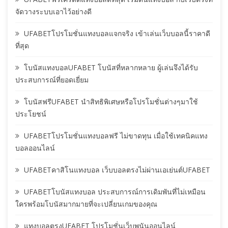
จัดวางระบบเอาไว้อย่างดี
UFABETโปรโมชั่นแทงบอลแจกจริง เข้าเล่นเว็บบอลนี้ราคาดี
ที่สุด
โบนัสแทงบอลUFABET โบนัสที่หลากหลาย ผู้เล่นจึงได้รับ
ประสบการณ์ที่ยอดเยี่ยม
โบนัสฟรีUFABET นำสิทธิพิเศษหรือโปรโมชั่นต่างๆมาใช้
ประโยชน์
UFABETโปรโมชั่นแทงบอลฟรี ไม่ขาดทุน เมื่อใช้เทคนิคแทง
บอลออนไลน์
UFABETคาสิโนแทงบอล เว็บบอลตรงไม่ผ่านเอเย่นต์UFABET
UFABETโบนัสแทงบอล ประสบการณ์การเดิมพันที่ไม่เหมือน
ใครพร้อมโบนัสมากมายที่จะเปลี่ยนเกมของคุณ
แทงบอลตรงUFABET โปรโมชั่นเว็บพนันออนไลน์