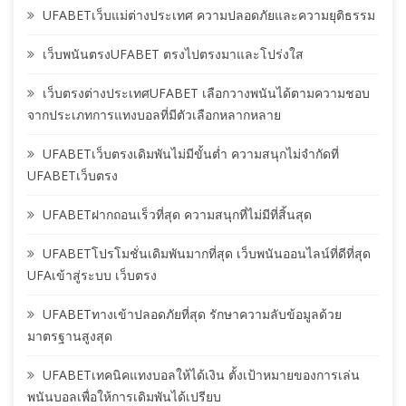
UFABETเว็บแม่ต่างประเทศ ความปลอดภัยและความยุติธรรม
เว็บพนันตรงUFABET ตรงไปตรงมาและโปร่งใส
เว็บตรงต่างประเทศUFABET เลือกวางพนันได้ตามความชอบ
จากประเภทการแทงบอลที่มีตัวเลือกหลากหลาย
UFABETเว็บตรงเดิมพันไม่มีขั้นต่ำ ความสนุกไม่จำกัดที่
UFABETเว็บตรง
UFABETฝากถอนเร็วที่สุด ความสนุกที่ไม่มีที่สิ้นสุด
UFABETโปรโมชั่นเดิมพันมากที่สุด เว็บพนันออนไลน์ที่ดีที่สุด
UFAเข้าสู่ระบบ เว็บตรง
UFABETทางเข้าปลอดภัยที่สุด รักษาความลับข้อมูลด้วย
มาตรฐานสูงสุด
UFABETเทคนิคแทงบอลให้ได้เงิน ตั้งเป้าหมายของการเล่น
พนันบอลเพื่อให้การเดิมพันได้เปรียบ