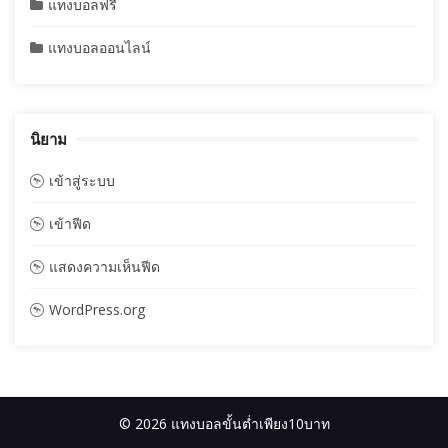
แทงบอลฟรี
แทงบอลออนไลน์
นิยาม
เข้าสู่ระบบ
เข้าฟีด
แสดงความเห็นฟีด
WordPress.org
© 2026 แทงบอลขั้นต่ำเพียง10บาท