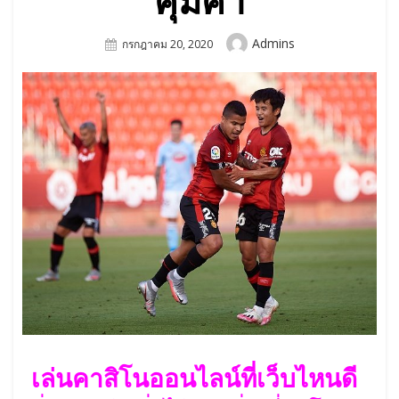
คุ้มค่า
Author
Admins
Posted
กรกฎาคม 20, 2020
On
เล่นคาสิโนออนไลน์ที่เว็บไหนดี