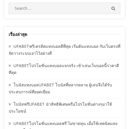
Search
SEARC
for:
เรื่องล่าสุด
UFABETฟรีเครดิตแทงบอลดีที่สุด เริ่มต้นแทงบอล กับเว็บตรงที่
จัดวางระบบเอาไว้อย่างดี
UFABETโปรโมชั่นแทงบอลแจกจริง เข้าเล่นเว็บบอลนี้ราคาดี
ที่สุด
โบนัสแทงบอลUFABET โบนัสที่หลากหลาย ผู้เล่นจึงได้รับ
ประสบการณ์ที่ยอดเยี่ยม
โบนัสฟรีUFABET นำสิทธิพิเศษหรือโปรโมชั่นต่างๆมาใช้
ประโยชน์
UFABETโปรโมชั่นแทงบอลฟรี ไม่ขาดทุน เมื่อใช้เทคนิคแทง