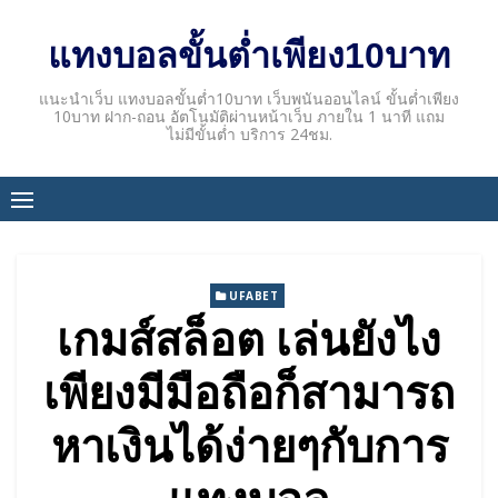
Skip
to
แทงบอลขั้นต่ำเพียง10บาท
content
แนะนำเว็บ แทงบอลขั้นต่ำ10บาท เว็บพนันออนไลน์ ขั้นต่ำเพียง
10บาท ฝาก-ถอน อัตโนมัติผ่านหน้าเว็บ ภายใน 1 นาที แถม
ไม่มีขั้นต่ำ บริการ 24ชม.
UFABET
เกมส์สล็อต เล่นยังไง
เพียงมีมือถือก็สามารถ
หาเงินได้ง่ายๆกับการ