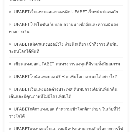
UFABETเว็บแทงบอลแจกเครดิต UFABETเว็บพนันปลอดภัย
UFABETโปรโมชั่นเว็บบอล ความน่าเชื่อถือและความมั่นคง
ทางการเงิน
UFABETสมัครแทงบอลยังไง ง่ายนิดเดียว เข้าถึงการเดิมพัน
ระดับโลกได้ทันที
เซียนแทงบอลUFABET หนทางการลงทุนที่ดีรวมทั้งมีคุณภาพ
UFABETโบนัสแทงบอลฟรี ช่วยเพิ่มโอกาสชนะได้อย่างไร?
UFABETเว็บแทงบอลต่างประเทศ ค้นพบการเดิมพันที่น่าตื่น
เต้นและมีคุณภาพที่ไม่มีใครเทียบได้
UFABETกติกาแทงบอล ทำความเข้าใจกติกาง่ายๆ ในเว็บที่ไว้
วางใจได้
UFABETแทงบอลเว็บแม่ เทคนิคประสบความสำเร็จจากการใช้