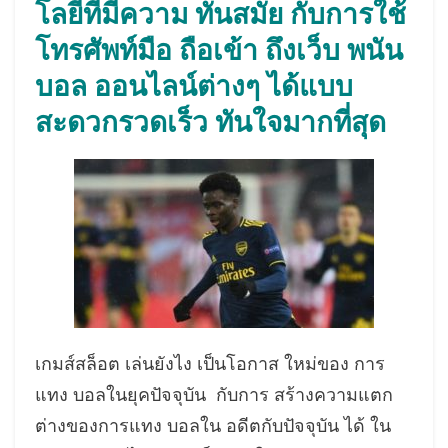
โลยีที่มีความ ทันสมัย กับการใช้
โทรศัพท์มือ ถือเข้า ถึงเว็บ พนัน
บอล ออนไลน์ต่างๆ ได้แบบ
สะดวกรวดเร็ว ทันใจมากที่สุด
เกมส์สล็อต เล่นยังไง เป็นโอกาส ใหม่ของ การ
แทง บอลในยุคปัจจุบัน กับการ สร้างความแตก
ต่างของการแทง บอลใน อดีตกับปัจจุบัน ได้ ใน