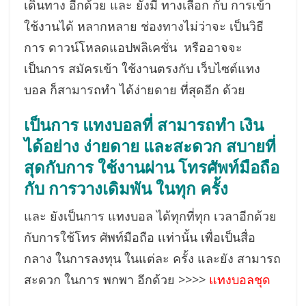
เดินทาง อีกด้วย และ ยังมี ทางเลือก กับ การเข้า
ใช้งานได้ หลากหลาย ช่องทางไม่ว่าจะ เป็นวิธี
การ ดาวน์โหลดแอปพลิเคชั่น หรืออาจจะ
เป็นการ สมัครเข้า ใช้งานตรงกับ เว็บไซต์แทง
บอล ก็สามารถทำ ได้ง่ายดาย ที่สุดอีก ด้วย
เป็นการ แทงบอลที่ สามารถทำ เงิน
ได้อย่าง ง่ายดาย และสะดวก สบายที่
สุดกับการ ใช้งานผ่าน โทรศัพท์มือถือ
กับ การวางเดิมพัน ในทุก ครั้ง
และ ยังเป็นการ แทงบอล ได้ทุกที่ทุก เวลาอีกด้วย
กับการใช้โทร ศัพท์มือถือ เเท่านั้น เพื่อเป็นสื่อ
กลาง ในการลงทุน
ในแต่ละ ครั้ง และยัง สามารถ
สะดวก ในการ พกพา อีกด้วย >>>>
แทงบอลชุด