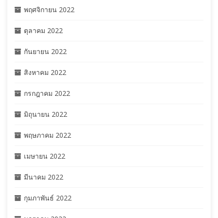
พฤศจิกายน 2022
ตุลาคม 2022
กันยายน 2022
สิงหาคม 2022
กรกฎาคม 2022
มิถุนายน 2022
พฤษภาคม 2022
เมษายน 2022
มีนาคม 2022
กุมภาพันธ์ 2022