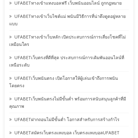
UFABETทางเข้าแทงบอลฟรี เว็บพนันออนไลน์ ถูกกฎหมาย
UFABETทางเข้าเว็บไซต์แม่ พนันมีวิธีการที่น่าดึงดูดอยู่หลาย
แบบ
UFABETทางเข้าเว็บหลัก เปิดประสบการณ์การเสี่ยงโชคที่ไม่
เหมือนใคร
UFABETเว็บตรงที่ดีที่สุด ประสบการณ์การเดิมพันออนไลน์ที่
เหนือระดับ
UFABETเว็บพนันตรง เปิดโอกาสให้ผู้เล่นเข้าถึงการพนัน
โดยตรง
UFABETเว็บพนันตรงไม่มีขั้นต่ำ พร้อมการสนับสนุนลูกค้าที่มี
คุณภาพ
UFABETฝากถอนไม่มีขั้นต่ำ โอกาสสำหรับการสร้างกำไร
UFABETสมัครเว็บตรงแทงบอล เว็บตรงแทงบอลUFABET