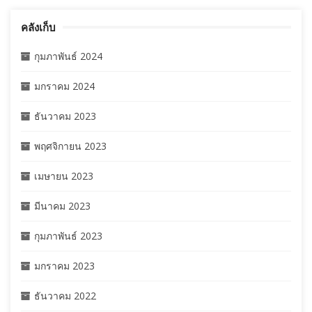
คลังเก็บ
กุมภาพันธ์ 2024
มกราคม 2024
ธันวาคม 2023
พฤศจิกายน 2023
เมษายน 2023
มีนาคม 2023
กุมภาพันธ์ 2023
มกราคม 2023
ธันวาคม 2022