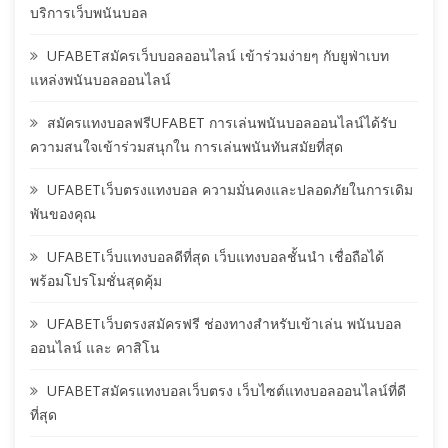
บริการเว็บพนันบอล
UFABETสมัครเว็บบอลออนไลน์ เข้าร่วมง่ายๆ กับยูฟ่าเบท
แหล่งพนันบอลออนไลน์
สมัครแทงบอลฟรีUFABET การเล่นพนันบอลออนไลน์ได้รับ
ความสนใจเข้าร่วมสนุกใน การเล่นพนันทันสมัยที่สุด
UFABETเว็บตรงแทงบอล ความมั่นคงและปลอดภัยในการเดิม
พันของคุณ
UFABETเว็บแทงบอลดีที่สุด เว็บแทงบอลชั้นนำ เชื่อถือได้
พร้อมโปรโมชั่นสุดคุ้ม
UFABETเว็บตรงสมัครฟรี ช่องทางสำหรับเข้าเล่น พนันบอล
ออนไลน์ และ คาสิโน
UFABETสมัครแทงบอลเว็บตรง เว็บไซต์แทงบอลออนไลน์ที่ดี
ที่สุด