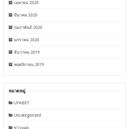
เมษายน 2020
มีนาคม 2020
กุมภาพันธ์ 2020
มกราคม 2020
ธันวาคม 2019
พฤศจิกายน 2019
หมวดหมู่
UFABET
Uncategorized
ข่าวบอล