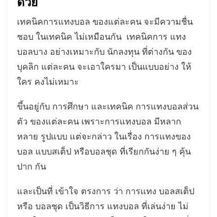
ด้วย
เทคนิคการแทงบอล ของแต่ละคน จะมีความชื่น
ชอบ ในเทคนิค ไม่เหมือนกัน เทคนิคการ แทง
บอลบาง อย่างเหมาะกับ นักลงทุน ที่ต่างกัน ของ
บุคลิก แต่ละคน จะเอาใครมา เป็นแบบอย่าง ให้
ใคร คงไม่เหมาะ
ขึ้นอยู่กับ การศึกษา และเทคนิค การแทงบอลส่วน
ตัว ของแต่ละคน เพราะการแทงบอล มีหลาก
หลาย รูปแบบ แต่จะกล่าว ในเรื่อง การแทงของ
บอล แบบสเต็ป หรือบอลชุด ที่เรียกกันง่าย ๆ คุ้น
ปาก กัน
และเป็นที่ เข้าใจ ตรงการ ว่า การแทง บอลสเต็ป
หรือ บอลชุด เป็นวิธีการ แทงบอล ที่เล่นง่าย ไม่