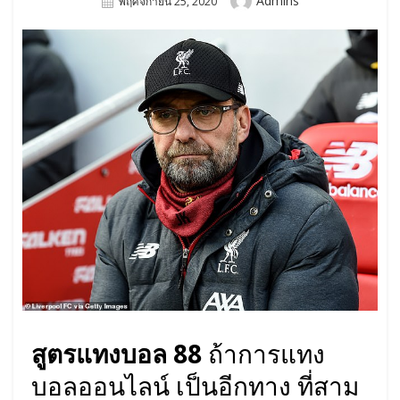
Admins
Posted
พฤศจิกายน 25, 2020
On
สูตรแทงบอล 88
ถ้าการแทง
บอลออนไลน์ เป็นอีกทาง ที่สาม