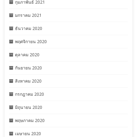
กุมภาพันธ์ 2021
มกราคม 2021
ธันวาคม 2020
พฤศจิกายน 2020
ตุลาคม 2020
กันยายน 2020
สิงหาคม 2020
กรกฎาคม 2020
มิถุนายน 2020
พฤษภาคม 2020
เมษายน 2020