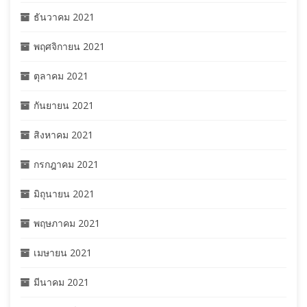
ธันวาคม 2021
พฤศจิกายน 2021
ตุลาคม 2021
กันยายน 2021
สิงหาคม 2021
กรกฎาคม 2021
มิถุนายน 2021
พฤษภาคม 2021
เมษายน 2021
มีนาคม 2021