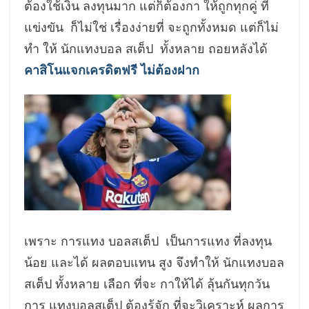
ต้องใช้เงิน ลงทุนมาก แต่ก็ต้องกา ให้ถูกทุกคู่ ที่
แข่งขัน ก็ไม่ใช่ เรื่องง่ายที่ จะถูกทั้งหมด แต่ก็ไม่
ทำ ให้ นักแทงบอล สเต็ป ทั้งหลาย ถอยหลังได้
คาสิโนแจกเครดิตฟรี ไม่ต้องฝาก
เพราะ การแทง บอลสเต็ป เป็นการแทง ที่ลงทุน
น้อย และได้ ผลตอบแทน สูง จึงทำให้ นักแทงบอล
สเต็ป ทั้งหลาย เลือก ที่จะ กาให้ได้ ลุ้นกันทุกวัน
การ แทงบอลสเต็ป ต้องรู้จัก ที่จะวิเคราะห์ ผลการ