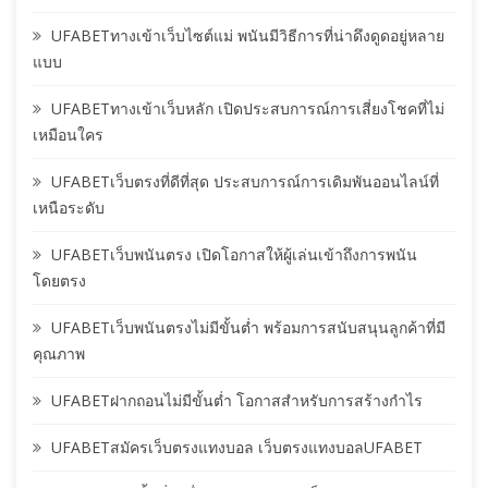
UFABETทางเข้าเว็บไซต์แม่ พนันมีวิธีการที่น่าดึงดูดอยู่หลาย
แบบ
UFABETทางเข้าเว็บหลัก เปิดประสบการณ์การเสี่ยงโชคที่ไม่
เหมือนใคร
UFABETเว็บตรงที่ดีที่สุด ประสบการณ์การเดิมพันออนไลน์ที่
เหนือระดับ
UFABETเว็บพนันตรง เปิดโอกาสให้ผู้เล่นเข้าถึงการพนัน
โดยตรง
UFABETเว็บพนันตรงไม่มีขั้นต่ำ พร้อมการสนับสนุนลูกค้าที่มี
คุณภาพ
UFABETฝากถอนไม่มีขั้นต่ำ โอกาสสำหรับการสร้างกำไร
UFABETสมัครเว็บตรงแทงบอล เว็บตรงแทงบอลUFABET