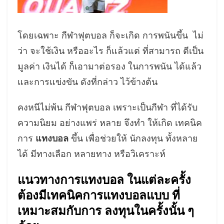
โดยเฉพาะ กีฬาฟุตบอล ก็จะเกิด การพนันขึ้น ไม่
ว่า จะใช้เงิน หรืออะไร ก็แล้วแต่ ที่สามารถ ตีเป็น
มูลค่า เงินได้ ก็เอามาต่อรอง ในการพนัน ได้แล้ว
และการแข่งขัน ดังที่กล่าว ไว้ข้างต้น
คงหนีไม่พ้น กีฬาฟุตบอล เพราะเป็นกีฬา ที่ได้รับ
ความนิยม อย่างแพร่ หลาย จึงทำ ให้เกิด เทคนิค
การ
แทงบอล
ขึ้น เพื่อช่วยให้ นักลงทุน ทั้งหลาย
ได้ มีทางเลือก หลายทาง หรือวิเคราะห์
แนวทางการแทงบอล ในแต่ละครั้ง
ต้องมีเทคนิคการแทงบอลแบบ ที่
เหมาะสมกับการ ลงทุนในครั้งนั้น ๆ