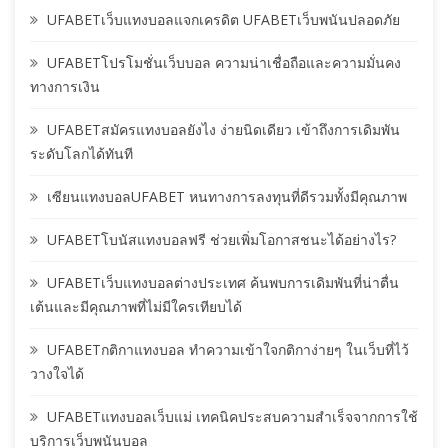
UFABETเว็บแทงบอลแจกเครดิต UFABETเว็บพนันปลอดภัย
UFABETโปรโมชั่นเว็บบอล ความน่าเชื่อถือและความมั่นคง
ทางการเงิน
UFABETสมัครแทงบอลยังไง ง่ายนิดเดียว เข้าถึงการเดิมพัน
ระดับโลกได้ทันที
เซียนแทงบอลUFABET หนทางการลงทุนที่ดีรวมทั้งมีคุณภาพ
UFABETโบนัสแทงบอลฟรี ช่วยเพิ่มโอกาสชนะได้อย่างไร?
UFABETเว็บแทงบอลต่างประเทศ ค้นพบการเดิมพันที่น่าตื่น
เต้นและมีคุณภาพที่ไม่มีใครเทียบได้
UFABETกติกาแทงบอล ทำความเข้าใจกติกาง่ายๆ ในเว็บที่ไว้
วางใจได้
UFABETแทงบอลเว็บแม่ เทคนิคประสบความสำเร็จจากการใช้
บริการเว็บพนันบอล