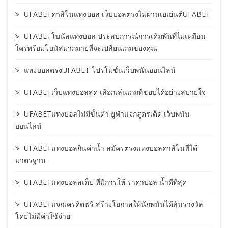
UFABETคาสิโนแทงบอล เว็บบอลตรงไม่ผ่านเอเย่นต์UFABET
UFABETโบนัสแทงบอล ประสบการณ์การเดิมพันที่ไม่เหมือน
ใครพร้อมโบนัสมากมายที่จะเปลี่ยนเกมของคุณ
แทงบอลตรงUFABET โปรโมชั่นเว็บพนันออนไลน์
UFABETเว็บแทงบอลสด เลือกเล่นเกมที่ชอบได้อย่างสบายใจ
UFABETแทงบอลไม่มีขั้นต่ำ ยูฟ่าแจกสูตรเด็ด เว็บพนัน
ออนไลน์
UFABETแทงบอลกินค่าน้ำ สมัครตรงแทงบอลคาสิโนที่ได้
มาตรฐาน
UFABETแทงบอลสเต็ป ที่มีการให้ ราคาบอล น้ำดีที่สุด
UFABETแจกเครดิตฟรี สร้างโอกาสให้นักพนันได้ลุ้นรางวัล
โดยไม่มีค่าใช้จ่าย