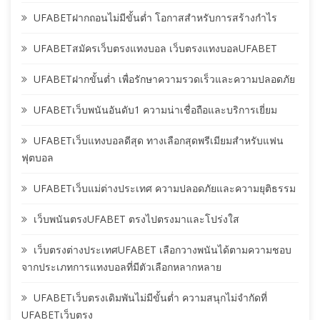
UFABETฝากถอนไม่มีขั้นต่ำ โอกาสสำหรับการสร้างกำไร
UFABETสมัครเว็บตรงแทงบอล เว็บตรงแทงบอลUFABET
UFABETฝากขั้นต่ำ เพื่อรักษาความรวดเร็วและความปลอดภัย
UFABETเว็บพนันอันดับ1 ความน่าเชื่อถือและบริการเยี่ยม
UFABETเว็บแทงบอลดีสุด ทางเลือกสุดพรีเมียมสำหรับแฟน
ฟุตบอล
UFABETเว็บแม่ต่างประเทศ ความปลอดภัยและความยุติธรรม
เว็บพนันตรงUFABET ตรงไปตรงมาและโปร่งใส
เว็บตรงต่างประเทศUFABET เลือกวางพนันได้ตามความชอบ
จากประเภทการแทงบอลที่มีตัวเลือกหลากหลาย
UFABETเว็บตรงเดิมพันไม่มีขั้นต่ำ ความสนุกไม่จำกัดที่
UFABETเว็บตรง