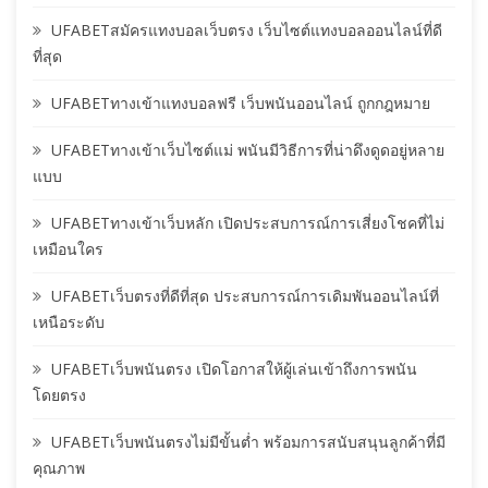
UFABETสมัครแทงบอลเว็บตรง เว็บไซต์แทงบอลออนไลน์ที่ดี
ที่สุด
UFABETทางเข้าแทงบอลฟรี เว็บพนันออนไลน์ ถูกกฎหมาย
UFABETทางเข้าเว็บไซต์แม่ พนันมีวิธีการที่น่าดึงดูดอยู่หลาย
แบบ
UFABETทางเข้าเว็บหลัก เปิดประสบการณ์การเสี่ยงโชคที่ไม่
เหมือนใคร
UFABETเว็บตรงที่ดีที่สุด ประสบการณ์การเดิมพันออนไลน์ที่
เหนือระดับ
UFABETเว็บพนันตรง เปิดโอกาสให้ผู้เล่นเข้าถึงการพนัน
โดยตรง
UFABETเว็บพนันตรงไม่มีขั้นต่ำ พร้อมการสนับสนุนลูกค้าที่มี
คุณภาพ