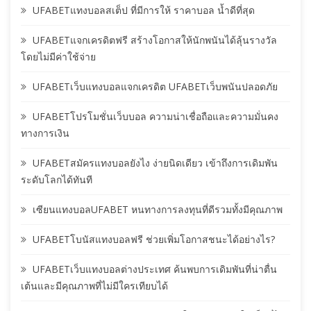
UFABETแทงบอลสเต็ป ที่มีการให้ ราคาบอล น้ำดีที่สุด
UFABETแจกเครดิตฟรี สร้างโอกาสให้นักพนันได้ลุ้นรางวัล
โดยไม่มีค่าใช้จ่าย
UFABETเว็บแทงบอลแจกเครดิต UFABETเว็บพนันปลอดภัย
UFABETโปรโมชั่นเว็บบอล ความน่าเชื่อถือและความมั่นคง
ทางการเงิน
UFABETสมัครแทงบอลยังไง ง่ายนิดเดียว เข้าถึงการเดิมพัน
ระดับโลกได้ทันที
เซียนแทงบอลUFABET หนทางการลงทุนที่ดีรวมทั้งมีคุณภาพ
UFABETโบนัสแทงบอลฟรี ช่วยเพิ่มโอกาสชนะได้อย่างไร?
UFABETเว็บแทงบอลต่างประเทศ ค้นพบการเดิมพันที่น่าตื่น
เต้นและมีคุณภาพที่ไม่มีใครเทียบได้