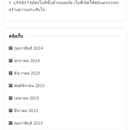
UFABETสมัครไม่มีขั้นต่ำปลอดภัย เว็บที่เปิดให้พนันครบวงจร
สร้างความประทับใจ
คลังเก็บ
กุมภาพันธ์ 2024
มกราคม 2024
ธันวาคม 2023
พฤศจิกายน 2023
เมษายน 2023
มีนาคม 2023
กุมภาพันธ์ 2023