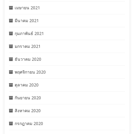
เมษายน 2021
มีนาคม 2021
กุมภาพันธ์ 2021
มกราคม 2021
ธันวาคม 2020
พฤศจิกายน 2020
ตุลาคม 2020
กันยายน 2020
สิงหาคม 2020
กรกฎาคม 2020