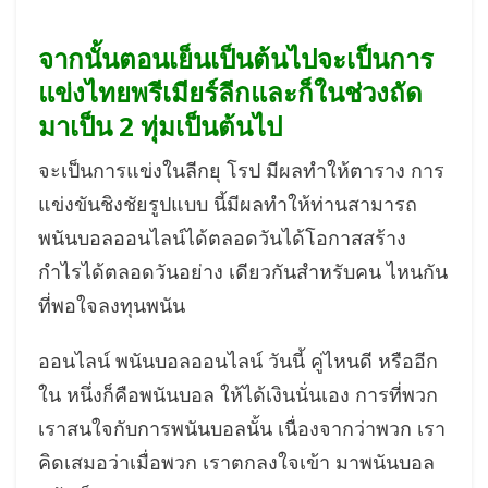
จากนั้นตอนเย็นเป็นต้นไปจะเป็นการ
แข่งไทยพรีเมียร์ลีกและก็ในช่วงถัด
มาเป็น 2 ทุ่มเป็นต้นไป
จะเป็นการแข่งในลีกยุ โรป มีผลทำให้ตาราง การ
แข่งขันชิงชัยรูปแบบ นี้มีผลทำให้ท่านสามารถ
พนันบอลออนไลน์ได้ตลอดวันได้โอกาสสร้าง
กำไรได้ตลอดวันอย่าง เดียวกันสำหรับคน ไหนกัน
ที่พอใจลงทุนพนัน
ออนไลน์ พนันบอลออนไลน์ วันนี้ คู่ไหนดี หรืออีก
ใน หนึ่งก็คือพนันบอล ให้ได้เงินนั่นเอง การที่พวก
เราสนใจกับการพนันบอลนั้น เนื่องจากว่าพวก เรา
คิดเสมอว่าเมื่อพวก เราตกลงใจเข้า มาพนันบอล