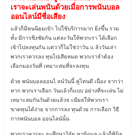
เราจะเล่นพนันด้วยเมื่อการพนันบอล
ออนไลน์มีชื่อเสียง
แล้วก็มีคนนิยมเข้า ไปใช้บริการมาก ยิ่งขึ้น รวม
ทั้ง มีการชิงชัยกัน แต่ละวันให้พวกเรา ได้เลือก
เข้าไปลงทุนกัน แต่ว่าก็ไม่ใช่ว่าวัน แ ล้ววันเล่า
พวกเราควรลง ทุนไปเสียหมด พวกเราจำต้อง
เลือกมองวันที่ เหมาะสมที่จะลงทุน
ด้วย พนันบอลออนไ ลน์วันนี้ คู่ไหนดี เนื่อง จากว่า
หาก พวกเราเลือก วันแล้วก็แบบ อย่างที่จะเล่น ไม่
เหมาะสมกันวันด้วยแล้วจ ะมีผลให้พวกเรา
ขาดทุนได้ง่าย จากการลง ทุนด้วย การเลือก วิธี
การพนันบอล ออนไลน์นั้น
พวกเราควรจะ จะศึกษาวิจัย หาข้อมูล แล้วก็พินิจ