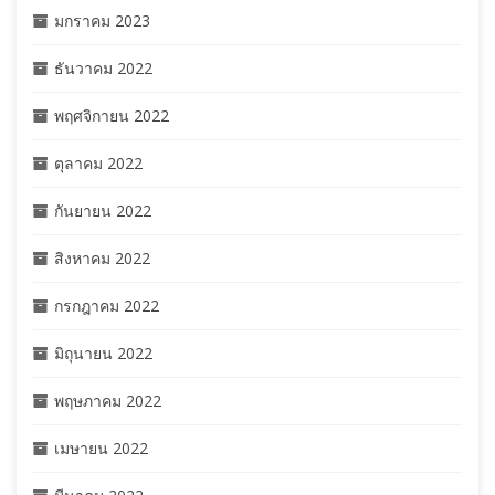
มกราคม 2023
ธันวาคม 2022
พฤศจิกายน 2022
ตุลาคม 2022
กันยายน 2022
สิงหาคม 2022
กรกฎาคม 2022
มิถุนายน 2022
พฤษภาคม 2022
เมษายน 2022