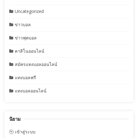
Uncategorized
ข่าวบอล
ข่าวฟุตบอล
คาสิโนออนไลน์
สมัครแทงบอลออนไลน์
แทงบอลฟรี
แทงบอลออนไลน์
นิยาม
เข้าสู่ระบบ