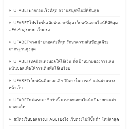
UFABETฝากถอนเร็วที่สุด ความสนุกที่ไม่มีที่สิ้นสุด
UFABETโปรโมชั่นเดิมพันมากที่สุด เว็บพนันออนไลน์ที่ดีที่สุด
UFAเข้าสู่ระบบ เว็บตรง
UFABETทางเข้าปลอดภัยที่สุด รักษาความลับข้อมูลด้วย
มาตรฐานสูงสุด
UFABETเทคนิคแทงบอลให้ได้เงิน ตั้งเป้าหมายของการเล่น
พนันบอลเพื่อให้การเดิมพันได้เปรียบ
UFABETเว็บพนันคืนยอดเสีย วิถีทางในการเข้าเล่นผ่านทาง
หน้าเว็บ
UFABETสมัครสมาชิกวันนี้ แทงบอลออนไลน์ฟรี ฝากถอนผ่า
นวอลเล็ท
สมัครเว็บบอลตรงUFABETยังไง เว็บตรงไม่มีขั้นต่ำ ใหม่ล่าสุด