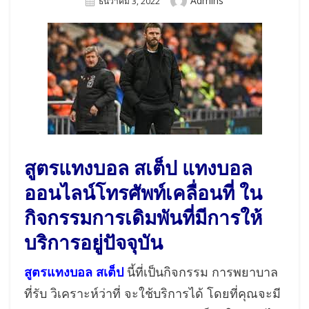
Admins
Posted
ธันวาคม 3, 2022
On
สูตรแทงบอล สเต็ป แทง​บอล​
ออนไลน์​โทรศัพท์เคลื่อนที่​ ใน
กิจกรรมการเดิมพันที่มีการให้
บริการอยู่ปัจจุบัน
สูตรแทงบอล สเต็ป
นี้ที่เป็นกิจกรรม การพยาบาล
ที่รับ วิเคราะห์ว่าที่ จะใช้บริการได้ โดยที่คุณจะมี