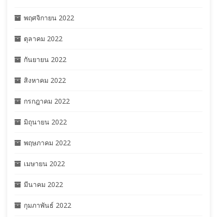
พฤศจิกายน 2022
ตุลาคม 2022
กันยายน 2022
สิงหาคม 2022
กรกฎาคม 2022
มิถุนายน 2022
พฤษภาคม 2022
เมษายน 2022
มีนาคม 2022
กุมภาพันธ์ 2022