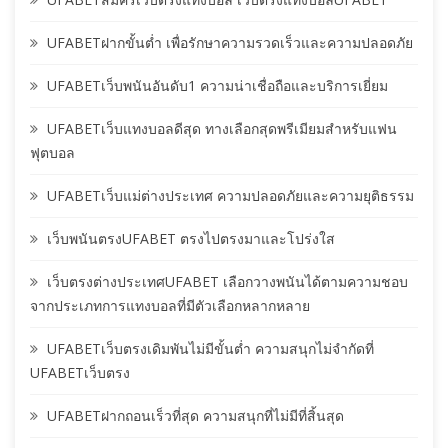
UFABETฝากขั้นต่ำ เพื่อรักษาความรวดเร็วและความปลอดภัย
UFABETเว็บพนันอันดับ1 ความน่าเชื่อถือและบริการเยี่ยม
UFABETเว็บแทงบอลดีสุด ทางเลือกสุดพรีเมียมสำหรับแฟน
ฟุตบอล
UFABETเว็บแม่ต่างประเทศ ความปลอดภัยและความยุติธรรม
เว็บพนันตรงUFABET ตรงไปตรงมาและโปร่งใส
เว็บตรงต่างประเทศUFABET เลือกวางพนันได้ตามความชอบ
จากประเภทการแทงบอลที่มีตัวเลือกหลากหลาย
UFABETเว็บตรงเดิมพันไม่มีขั้นต่ำ ความสนุกไม่จำกัดที่
UFABETเว็บตรง
UFABETฝากถอนเร็วที่สุด ความสนุกที่ไม่มีที่สิ้นสุด