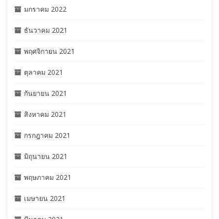
มกราคม 2022
ธันวาคม 2021
พฤศจิกายน 2021
ตุลาคม 2021
กันยายน 2021
สิงหาคม 2021
กรกฎาคม 2021
มิถุนายน 2021
พฤษภาคม 2021
เมษายน 2021