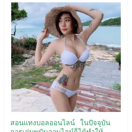
สอนแทงบอลออนไลน์ ในปัจจุบัน
การเล่นพนันออนไลน์ก็ได้ทำให้