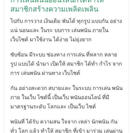
สมาชิกสร้างความเพลิดเพลิน
ไปกับ การวาง เงินเดิม พันได้ ทุกรูป แบบกัน อย่าง
แน่ นอนและ ในระ บบการ เล่นพนัน ภายใน
เว็บไซต์ มาใช้งาน ได้ง่าย ไม่ยุ่งยาก
ซับซ้อน มีระบบ ช่องทาง การเล่น ที่หลาก หลาย
รูป แบบได้ นำมา เปิดให้ สมาชิก ได้ทำ กำไร จาก
การ เล่นพนัน ผ่านทาง เว็บไซต์
กัน อย่างสะดวก สบายและ ในระบบ การเล่น พนัน
ภาย ในเว็บ ไซต์นี้ เป็นเว็บ พนันออนไลน์ ที่มี
มาตรฐานระดับ โลกและ เป็นเว็บ ไซต์
พนันที่ ได้รับ ความสน ใจจาก เหล่า นักพนัน กัน
ทั่ว โลก แล้ว ทำให้ สมาชิก ที่เข้า มาร่วม เล่นผ่าน