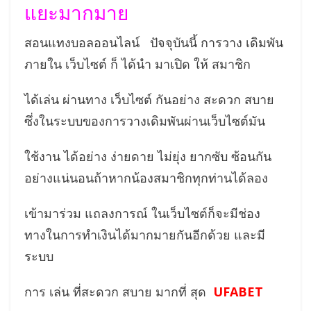
แยะมากมาย
สอนแทงบอลออนไลน์ ปัจจุบันนี้ การวาง เดิมพัน
ภายใน เว็บไซต์ ก็ ได้นำ มาเปิด ให้ สมาชิก
ได้เล่น ผ่านทาง เว็บไซต์ กันอย่าง สะดวก สบาย
ซึ่งในระบบของการวางเดิมพันผ่านเว็บไซต์มัน
ใช้งาน ได้อย่าง ง่ายดาย ไม่ยุ่ง ยากซับ ซ้อนกัน
อย่างแน่นอนถ้าหากน้องสมาชิกทุกท่านได้ลอง
เข้ามาร่วม แถลงการณ์ ในเว็บไซต์ก็จะมีช่อง
ทางในการทำเงินได้มากมายกันอีกด้วย และมี
ระบบ
การ เล่น ที่สะดวก สบาย มากที่ สุด
UFABET