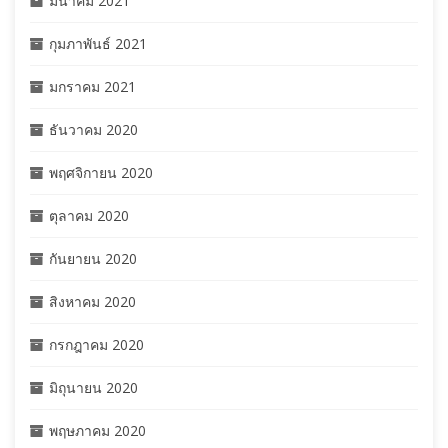
มีนาคม 2021
กุมภาพันธ์ 2021
มกราคม 2021
ธันวาคม 2020
พฤศจิกายน 2020
ตุลาคม 2020
กันยายน 2020
สิงหาคม 2020
กรกฎาคม 2020
มิถุนายน 2020
พฤษภาคม 2020