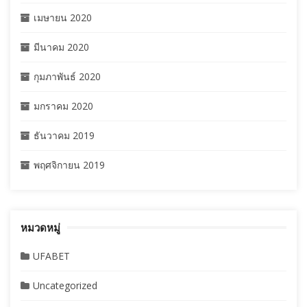
เมษายน 2020
มีนาคม 2020
กุมภาพันธ์ 2020
มกราคม 2020
ธันวาคม 2019
พฤศจิกายน 2019
หมวดหมู่
UFABET
Uncategorized