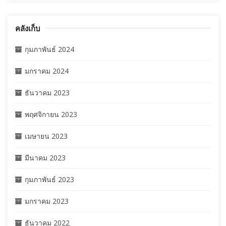
คลังเก็บ
กุมภาพันธ์ 2024
มกราคม 2024
ธันวาคม 2023
พฤศจิกายน 2023
เมษายน 2023
มีนาคม 2023
กุมภาพันธ์ 2023
มกราคม 2023
ธันวาคม 2022