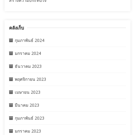
สร้างความประทับใจ
คลังเก็บ
กุมภาพันธ์ 2024
มกราคม 2024
ธันวาคม 2023
พฤศจิกายน 2023
เมษายน 2023
มีนาคม 2023
กุมภาพันธ์ 2023
มกราคม 2023