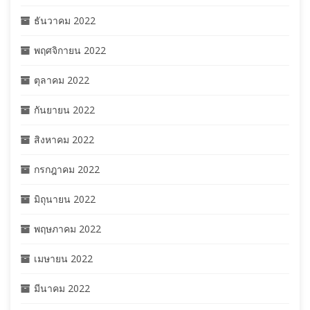
ธันวาคม 2022
พฤศจิกายน 2022
ตุลาคม 2022
กันยายน 2022
สิงหาคม 2022
กรกฎาคม 2022
มิถุนายน 2022
พฤษภาคม 2022
เมษายน 2022
มีนาคม 2022