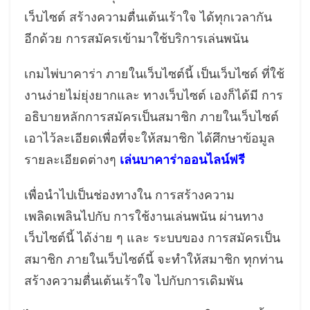
เว็บไซต์ สร้างความตื่นเต้นเร้าใจ ได้ทุกเวลากัน
อีกด้วย
การสมัครเข้ามาใช้บริการเล่นพนัน
เกมไพ่บาคาร่า ภายในเว็บไซต์นี้ เป็นเว็บไซด์ ที่ใช้
งานง่ายไม่ยุ่งยากและ ทางเว็บไซต์ เองก็ได้มี การ
อธิบายหลักการสมัครเป็นสมาชิก ภายในเว็บไซต์
เอาไว้ละเอียดเพื่อที่จะให้สมาชิก ได้ศึกษาข้อมูล
รายละเอียดต่างๆ
เล่นบาคาร่าออนไลน์ฟรี
เพื่อนำไปเป็นช่องทางใน การสร้างความ
เพลิดเพลินไปกับ การใช้งานเล่นพนัน ผ่านทาง
เว็บไซต์นี้ ได้ง่าย ๆ และ ระบบของ การสมัครเป็น
สมาชิก ภายในเว็บไซต์นี้ จะทำให้สมาชิก ทุกท่าน
สร้างความตื่นเต้นเร้าใจ ไปกับการเดิมพัน