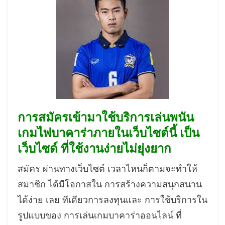
การสมัครเข้ามาใช้บริการเล่นพนัน
เกมไพ่บาคาร่าภายในเว็บไซต์นี้ เป็น
เว็บไซด์ ที่ใช้งานง่ายไม่ยุ่งยาก
สมัคร ผ่านทางเว็บไซต์ เวลาไหนก็ตามจะทำให้
สมาชิก ได้มีโอกาสใน การสร้างความสนุกสนาน
ได้ง่าย เลย ทีเดียว
การลงทุนและ การใช้บริการใน
รูปแบบของ การเล่นเกมบาคาร่าออนไลน์ ที่