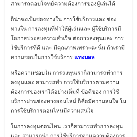
สามารถตอบโจทย์ความต้องการของผู้เล่นได้
ก็น่าจะเป็นช่องทางใน การใช้บริการและ ช่อง
ทางใน การลงทุนที่ทำให้ผู้เล่นและ ผู้ใช้บริการมี
โอกาสประสบความสำเร็จ ต่อการลงทุนและ การ
ใช้บริการที่ดี และ มีคุณภาพเพราะฉะนั้น ถ้าเรามี
ความชอบในการใช้บริการ
แทงบอล
หรือความชอบใน การลงทุนเราก็สามารถทำการ
ลงทุนและ สามารถทำ การใช้บริการตามความ
ต้องการของเราได้อย่างเต็มที่
ข้อดีของ การใช้
บริการผ่านช่องทางออนไลน์ ก็คือมีความสนใจ ใน
การใช้บริการตอนไหนมีความสนใจ
ในการลงทุนตอนไหน เราก็สามารถทำการลงทุน
และ สามารถนำ การใช้บริการตามความต้องการ