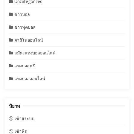
Uncategorized
ข่าวบอล
ข่าวฟุตบอล
คาสิโนออนไลน์
สมัครแทงบอลออนไลน์
แทงบอลฟรี
แทงบอลออนไลน์
นิยาม
เข้าสู่ระบบ
เข้าฟีด