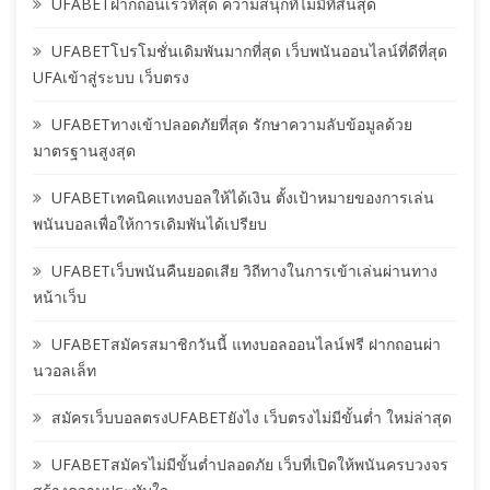
UFABETฝากถอนเร็วที่สุด ความสนุกที่ไม่มีที่สิ้นสุด
UFABETโปรโมชั่นเดิมพันมากที่สุด เว็บพนันออนไลน์ที่ดีที่สุด
UFAเข้าสู่ระบบ เว็บตรง
UFABETทางเข้าปลอดภัยที่สุด รักษาความลับข้อมูลด้วย
มาตรฐานสูงสุด
UFABETเทคนิคแทงบอลให้ได้เงิน ตั้งเป้าหมายของการเล่น
พนันบอลเพื่อให้การเดิมพันได้เปรียบ
UFABETเว็บพนันคืนยอดเสีย วิถีทางในการเข้าเล่นผ่านทาง
หน้าเว็บ
UFABETสมัครสมาชิกวันนี้ แทงบอลออนไลน์ฟรี ฝากถอนผ่า
นวอลเล็ท
สมัครเว็บบอลตรงUFABETยังไง เว็บตรงไม่มีขั้นต่ำ ใหม่ล่าสุด
UFABETสมัครไม่มีขั้นต่ำปลอดภัย เว็บที่เปิดให้พนันครบวงจร