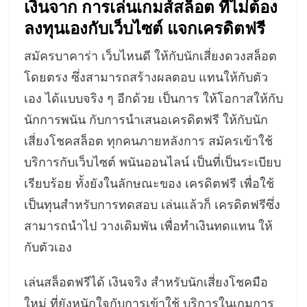
เงินจาก การเล่นเกมส์สล็อต ที่ไม่ต้อง
ลงทุนเองกับเว็บไซต์ แจกเครดิตฟรี
สมัครบาคาร่า เว็บไหนดี ให้กับนักเสี่ยงดวงสล็อต
โดยตรง ซึ่งสามารถสร้างผลตอบ แทนให้กับตัว
เอง ได้แบบจริง ๆ อีกด้วย เป็นการ ให้โอกาสให้กับ
นักการพนัน กับการนำเสนอเครดิตฟรี ให้กับนัก
เสี่ยงโชคสล็อต ทุกคนภายหลังการ สมัครเข้าใช้
บริการกับเว็บไซต์ พนันออนไลน์ เป็นที่เป็นระเบียบ
เรียบร้อย ทั้งยังในลักษณะของ เครดิตฟรี เพื่อใช้
เป็นทุนสำหรับการทดสอบ เล่นแล้วก็ เครดิตฟรีซึ่ง
สามารถนำไป วางเดิมพัน เพื่อทำเงินทดแทน ให้
กับตัวเอง
เล่นสล็อตฟรีได้ เงินจริง สำหรับนักเสี่ยงโชคมือ
ใหม่ ที่ยังหนักใจกับการเข้าใช้ บริการในเกมการ