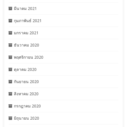
มีนาคม 2021
กุมภาพันธ์ 2021
มกราคม 2021
ธันวาคม 2020
พฤศจิกายน 2020
ตุลาคม 2020
กันยายน 2020
สิงหาคม 2020
กรกฎาคม 2020
มิถุนายน 2020