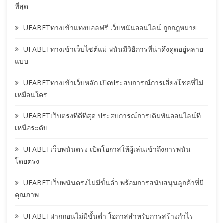
ที่สุด
UFABETทางเข้าแทงบอลฟรี เว็บพนันออนไลน์ ถูกกฎหมาย
UFABETทางเข้าเว็บไซต์แม่ พนันมีวิธีการที่น่าดึงดูดอยู่หลาย
แบบ
UFABETทางเข้าเว็บหลัก เปิดประสบการณ์การเสี่ยงโชคที่ไม่
เหมือนใคร
UFABETเว็บตรงที่ดีที่สุด ประสบการณ์การเดิมพันออนไลน์ที่
เหนือระดับ
UFABETเว็บพนันตรง เปิดโอกาสให้ผู้เล่นเข้าถึงการพนัน
โดยตรง
UFABETเว็บพนันตรงไม่มีขั้นต่ำ พร้อมการสนับสนุนลูกค้าที่มี
คุณภาพ
UFABETฝากถอนไม่มีขั้นต่ำ โอกาสสำหรับการสร้างกำไร