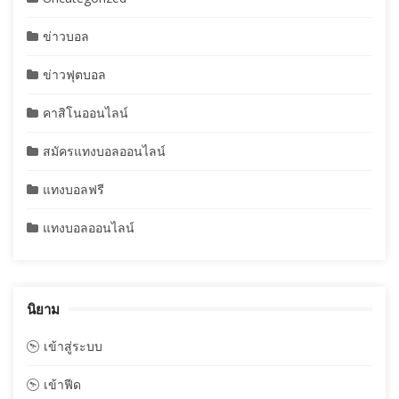
ข่าวบอล
ข่าวฟุตบอล
คาสิโนออนไลน์
สมัครแทงบอลออนไลน์
แทงบอลฟรี
แทงบอลออนไลน์
นิยาม
เข้าสู่ระบบ
เข้าฟีด