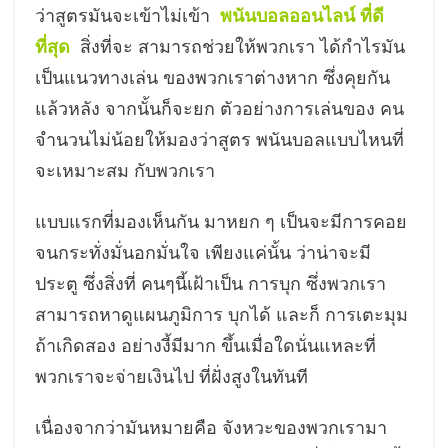
ว่าสูตรมันจะเข้าไม่เข้า
พนันบอลออนไลน์ ที่ดี
ที่สุด
สิ่งที่จะ สามารถช่วยให้พวกเรา ได้กำไรมัน
เป็นแนวทางเล่น ของพวกเราต่างหาก ซึ่งคุยกัน
แล้วหลัง จากนั้นก็จะยก ตัวอย่างการเล่นของ คน
จำนวนไม่น้อยให้มองว่าสูตร พนันบอลแบบไหนที่
จะเหมาะสม กับพวกเรา
แบบแรกที่มองเห็นกัน มาหยก ๆ เป็นจะมีการคอย
จนกระทั่งมั่นอกมั่นใจ เพียงแค่นั้น ว่าน่าจะมี
ประตู ซึ่งสิ่งที่ คนๆนี้เฝ้าเป็น การบุก ซึ่งพวกเรา
สามารถหาดูแผนภูมิการ บุกได้ และก็ การเตะมุม
ถ้าเกิดสอง อย่างงี้มีมาก ขึ้นเมื่อใดนั่นแหละที่
พวกเราจะจ่ายเงินไป ที่ฝั่งสูงในทันที
เนื่องจากว่ามันหมายคือ จังหวะของพวกเรามา