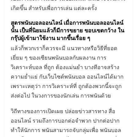
เกิดขึ้น สำหรับเพื่อการเล่น แต่ละครั้ง
สูตรพนันบอลออนไลน์ เมื่อการพนันบอลออนไลน์
นั้น เป็นที่นิยมแล้วก็มีการขยาย ขอบเขตกว้าง ใน
กรุ๊ปผู้เข้ามาใช้งาน มากขึ้นเรื่อย ๆ
แล้วก็พวกเราก็ควรจะมี แนวทางหรือวิธีที่ยอด
เยี่ยม ๆ ของเซียนพนันบอลกับผลงาน การ
วิเคราะห์บอล ที่ถูก ต้องแม่นยำ บางทีอาจสร้าง
ความย่ำแย่ กับเว็บไซต์พนันบอล ออนไลน์ได้มาก
เพราะเหตุว่า การวิเคราะห์ที่ ถูกต้องพวกนี้จะถูก
ส่งต่อไป ในวงการของนักเล่น การพนันด้วย
วิถีทางของการเปิดเผย ปล่อยข่าวสารทาง สื่อ
ออนไลน์ รวมถึงการบอกต่อจำพวก ปากต่อปาก
ทำให้นักการ พนันสามารถจับกลุ่มเพื่อ พนันบอล