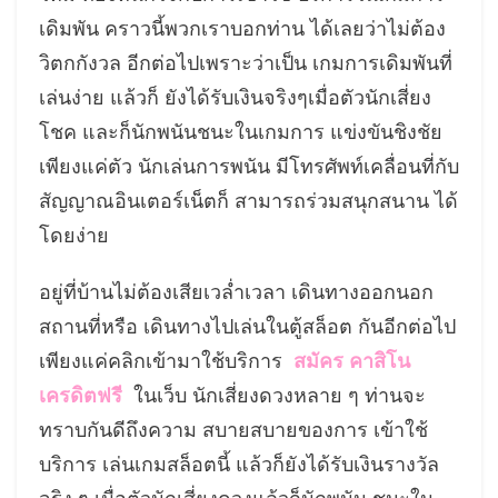
เดิมพัน คราวนี้พวกเราบอกท่าน ได้เลยว่าไม่ต้อง
วิตกกังวล อีกต่อไปเพราะว่าเป็น เกมการเดิมพันที่
เล่นง่าย แล้วก็ ยังได้รับเงินจริงๆเมื่อตัวนักเสี่ยง
โชค และก็นักพนันชนะในเกมการ แข่งขันชิงชัย
เพียงแค่ตัว นักเล่นการพนัน มีโทรศัพท์เคลื่อนที่กับ
สัญญาณอินเตอร์เน็ตก็ สามารถร่วมสนุกสนาน ได้
โดยง่าย
อยู่ที่บ้านไม่ต้องเสียเวล่ำเวลา เดินทางออกนอก
สถานที่หรือ เดินทางไปเล่นในตู้สล็อต กันอีกต่อไป
เพียงแค่คลิกเข้ามาใช้บริการ
สมัคร คาสิโน
เครดิตฟรี
ในเว็บ นักเสี่ยงดวงหลาย ๆ ท่านจะ
ทราบกันดีถึงความ สบายสบายของการ เข้าใช้
บริการ เล่นเกมสล็อตนี้ แล้วก็ยังได้รับเงินรางวัล