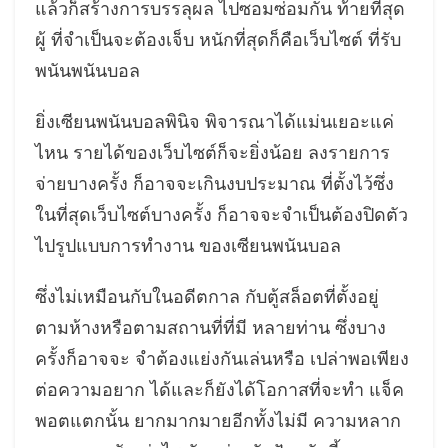
แล้วก็สร้างการบรรลุผล ไปซอมซ่อมกัน ท้ายที่สุด
ผู้ ที่จำเป็นจะต้องเจ็บ หนักที่สุดก็คือเว็บไซต์ ที่รับ
พนันพนันบอล
ยิ่งเซียนพนันบอลพินิจ พิจารณาได้แม่นเยอะแค่
ไหน รายได้ของเว็บไซต์ก็จะยิ่งน้อย ลงรายการ
จ่ายบางครั้ง ก็อาจจะเกินงบประมาณ ที่ตั้งไว้ซึ่ง
ในที่สุดเว็บไซต์บางครั้ง ก็อาจจะจำเป็นต้องปิดตัว
ไปรูปแบบการทำงาน ของเซียนพนันบอล
ซึ่งไม่เหมือนกับในอดีตกาล กับตู้สล็อตที่ตั้งอยู่
ตามห้างหรือตามสถานที่ที่มี หลายท่าน ซึ่งบาง
ครั้งก็อาจจะ จำต้องแย่งกันเล่นหรือ เปล่าพอเพียง
ต่อความอยาก ได้และก็ยังได้โอกาสที่จะทำ แจ็ค
พอตแตกนั้น ยากมากมายอีกทั้งไม่มี ความหลาก