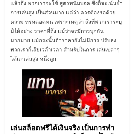
แล้วถึง พวกเราจะใช้ สูตรพนันบอล ซึ่งก็จะเน้นย้ำ
การเล่นสูง เป็นส่วนมาก แต่ว่า ควรต้องรอด้วย
ความ ทรหดอดทน เพราะเหตุว่า สิ่งที่พวกเราระบุ
มิได้อย่าง ราคาที่ถึง แม้ว่าจะมีการบุกกัน
มากมาย แม้กระนั้นถ้าราคายังไม่มีการ ปรับลง
พวกเราก็เสียเวล่ำเวลา สำหรับในการ เล่นเปล่าๆ
ได้แก่เล่นสูง หนึ่งลูก
เล่นสล็อตฟรีได้เงินจริง เป็นการทำ