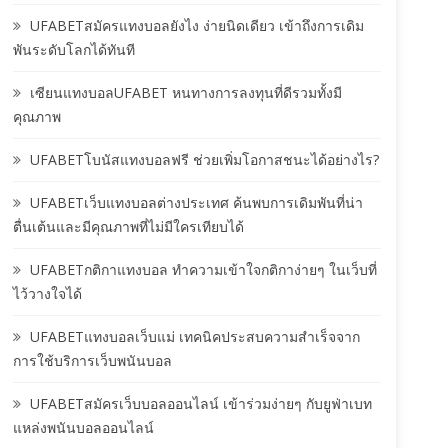
UFABETสมัครแทงบอลยังไง ง่ายนิดเดียว เข้าถึงการเดิม
พันระดับโลกได้ทันที
เซียนแทงบอลUFABET หนทางการลงทุนที่ดีรวมทั้งมี
คุณภาพ
UFABETโบนัสแทงบอลฟรี ช่วยเพิ่มโอกาสชนะได้อย่างไร?
UFABETเว็บแทงบอลต่างประเทศ ค้นพบการเดิมพันที่น่า
ตื่นเต้นและมีคุณภาพที่ไม่มีใครเทียบได้
UFABETกติกาแทงบอล ทำความเข้าใจกติกาง่ายๆ ในเว็บที่
ไว้วางใจได้
UFABETแทงบอลเว็บแม่ เทคนิคประสบความสำเร็จจาก
การใช้บริการเว็บพนันบอล
UFABETสมัครเว็บบอลออนไลน์ เข้าร่วมง่ายๆ กับยูฟ่าเบท
แหล่งพนันบอลออนไลน์