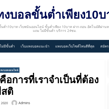
ทงบอลขั้นต่ำเพียง10บ
นต่ำ10บาท เว็บพนันออนไลน์ ขั้นต่ำเพียง 10บาท ฝาก-ถอน อัตโนมัติผ่านห
แถม ไม่มีขั้นต่ำ บริการ 24ชม.
่มีขั้นต่ำ
เว็บแทงบอลแนะนำ
แทงบอลเว็บไซต์ไหนดีที่สุด
สมัคร
แทงบอลออนไลน์
คือการที่เราจำเป็นที่ต้อง
ีสติ
Author
Admins
 2020