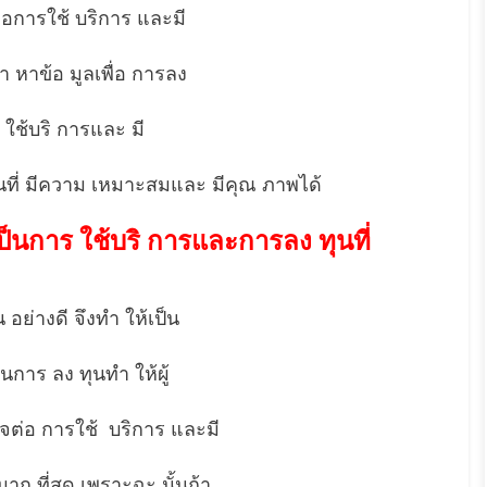
่อการใช้ บริการ และมี
หาข้อ มูลเพื่อ การลง
ใช้บริ การและ มี
นที่ มีความ เหมาะสมและ มีคุณ ภาพได้
เป็นการ ใช้บริ การและการลง ทุนที่
 อย่างดี จึงทำ ให้เป็น
นการ ลง ทุนทำ ให้ผู้
็จต่อ การใช้ บริการ และมี
ก ที่สุด เพราะฉะ นั้นถ้า