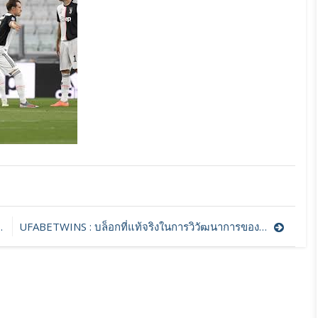
UFABETWINS : บล็อกที่แท้จริงในการวิวัฒนาการของอาร์เซนอลคือการได้เห็น