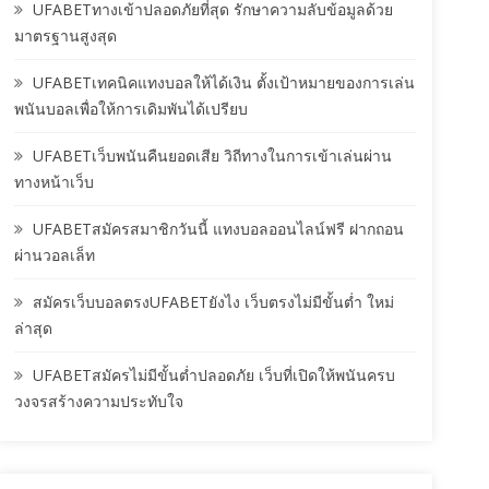
UFABETทางเข้าปลอดภัยที่สุด รักษาความลับข้อมูลด้วย
มาตรฐานสูงสุด
UFABETเทคนิคแทงบอลให้ได้เงิน ตั้งเป้าหมายของการเล่น
พนันบอลเพื่อให้การเดิมพันได้เปรียบ
UFABETเว็บพนันคืนยอดเสีย วิถีทางในการเข้าเล่นผ่าน
ทางหน้าเว็บ
UFABETสมัครสมาชิกวันนี้ แทงบอลออนไลน์ฟรี ฝากถอน
ผ่านวอลเล็ท
สมัครเว็บบอลตรงUFABETยังไง เว็บตรงไม่มีขั้นต่ำ ใหม่
ล่าสุด
UFABETสมัครไม่มีขั้นต่ำปลอดภัย เว็บที่เปิดให้พนันครบ
วงจรสร้างความประทับใจ