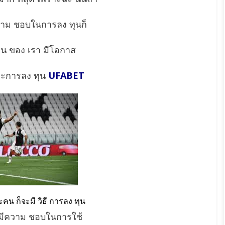
วาม ชอบในการลง ทุนก็
ุน ของ เรา มีโอกาส
และการลง ทุน
UFABET
ะคน ก็จะมี วิธี การลง ทุน
เรา มีความ ชอบในการใช้