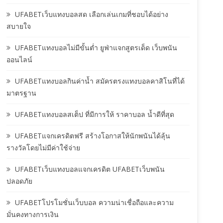
UFABETเว็บแทงบอลสด เลือกเล่นเกมที่ชอบได้อย่าง
สบายใจ
UFABETแทงบอลไม่มีขั้นต่ำ ยูฟ่าแจกสูตรเด็ด เว็บพนัน
ออนไลน์
UFABETแทงบอลกินค่าน้ำ สมัครตรงแทงบอลคาสิโนที่ได้
มาตรฐาน
UFABETแทงบอลสเต็ป ที่มีการให้ ราคาบอล น้ำดีที่สุด
UFABETแจกเครดิตฟรี สร้างโอกาสให้นักพนันได้ลุ้น
รางวัลโดยไม่มีค่าใช้จ่าย
UFABETเว็บแทงบอลแจกเครดิต UFABETเว็บพนัน
ปลอดภัย
UFABETโปรโมชั่นเว็บบอล ความน่าเชื่อถือและความ
มั่นคงทางการเงิน