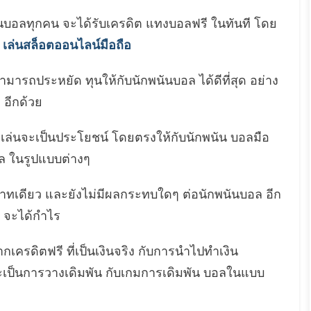
นันบอลทุกคน จะได้รับเครดิต แทงบอลฟรี ในทันที โดย
ง
เล่นสล็อตออนไลน์มือถือ
ี่สามารถประหยัด ทุนให้กับนักพนันบอล ได้ดีที่สุด อย่าง
 อีกด้วย
ง เล่นจะเป็นประโยชน์ โดยตรงให้กับนักพนัน บอลมือ
ล ในรูปแบบต่างๆ
ต่บาทเดียว และยังไม่มีผลกระทบใดๆ ต่อนักพนันบอล อีก
า จะได้กำไร
เครดิตฟรี ที่เป็นเงินจริง กับการนำไปทำเงิน
จะเป็นการวางเดิมพัน กับเกมการเดิมพัน บอลในแบบ