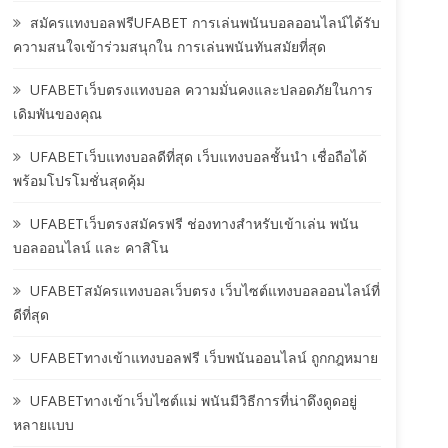
สมัครแทงบอลฟรีUFABET การเล่นพนันบอลออนไลน์ได้รับ
ความสนใจเข้าร่วมสนุกใน การเล่นพนันทันสมัยที่สุด
UFABETเว็บตรงแทงบอล ความมั่นคงและปลอดภัยในการ
เดิมพันของคุณ
UFABETเว็บแทงบอลดีที่สุด เว็บแทงบอลชั้นนำ เชื่อถือได้
พร้อมโปรโมชั่นสุดคุ้ม
UFABETเว็บตรงสมัครฟรี ช่องทางสำหรับเข้าเล่น พนัน
บอลออนไลน์ และ คาสิโน
UFABETสมัครแทงบอลเว็บตรง เว็บไซต์แทงบอลออนไลน์ที่
ดีที่สุด
UFABETทางเข้าแทงบอลฟรี เว็บพนันออนไลน์ ถูกกฎหมาย
UFABETทางเข้าเว็บไซต์แม่ พนันมีวิธีการที่น่าดึงดูดอยู่
หลายแบบ