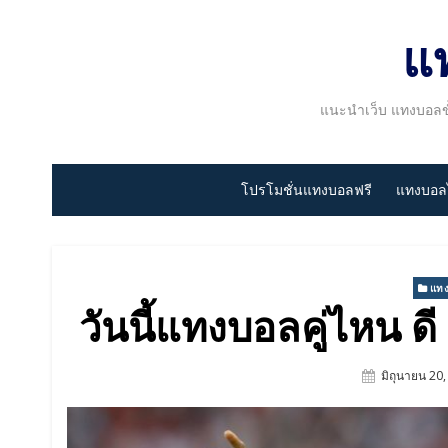
Skip
to
แ
content
แนะนำเว็บ แทงบอลขั้
โปรโมชั่นแทงบอลฟรี
แทงบอลไม
แท
วันนี้แทงบอลคู่ไหน ดี เ
Posted
มิถุนายน 20
On