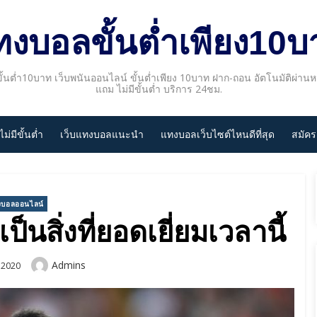
ทงบอลขั้นต่ำเพียง10บ
นต่ำ10บาท เว็บพนันออนไลน์ ขั้นต่ำเพียง 10บาท ฝาก-ถอน อัตโนมัติผ่านห
แถม ไม่มีขั้นต่ำ บริการ 24ชม.
่มีขั้นต่ำ
เว็บแทงบอลแนะนำ
แทงบอลเว็บไซต์ไหนดีที่สุด
สมัคร
งบอลออนไลน์
ป็นสิ่งที่ยอดเยี่ยมเวลานี้
Author
Admins
, 2020