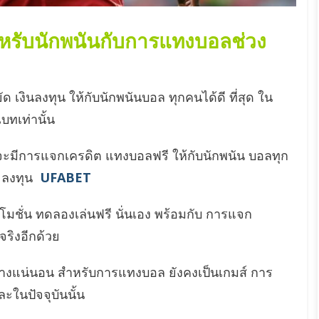
สำหรับนักพนันกับการแทงบอลช่วง
ด เงินลงทุน ให้กับนักพนันบอล ทุกคนได้ดี ที่สุด ใน
บทเท่านั้น
ต์ จะมีการแจกเครดิต แทงบอลฟรี ให้กับนักพนัน บอลทุก
ิน ลงทุน
UFABET
มชั่น ทดลองเล่นฟรี นั่นเอง พร้อมกับ การแจก
จริงอีกด้วย
ย่างแน่นอน
สำหรับการแทงบอล ยังคงเป็นเกมส์ การ
ะในปัจจุบันนั้น