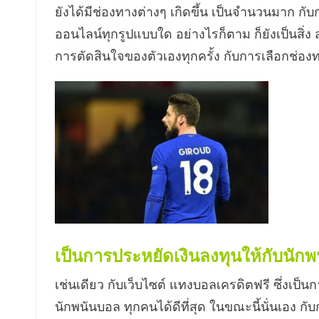
ยังได้มีช่องทางต่างๆ เกิดขึ้น เป็นจำนวนมาก กั
ออนไลน์ทุกรูปแบบใด อย่างไรก็ตาม ก็ยังเป็นสิ่
การตัดสินใจของตัวเองทุกครั้ง กับการเลือกช่องทาง 
เป็นการประหยัดเงินลงทุนให้กับนักพ
เช่นเดียว กับเว็บไซต์ แทงบอลเครดิตฟรี ซึ่งเป็น
นักพนันบอล ทุกคนได้ดีที่สุด ในขณะนี้นั่นเอง ก