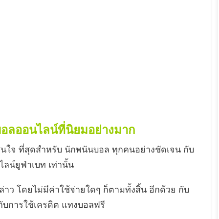
อลออนไลน์ที่นิยมอย่างมาก
่าสนใจ ที่สุดสำหรับ นักพนันบอล ทุกคนอย่างชัดเจน กับ
์ยูฟ่าเบท เท่านั้น
าว โดยไม่มีค่าใช้จ่ายใดๆ ก็ตามทั้งสิ้น อีกด้วย กับ
ๆ กับการใช้เครดิต แทงบอลฟรี