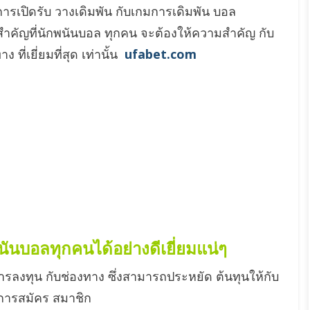
บการเปิดรับ วางเดิมพัน กับเกมการเดิมพัน บอล
ง สำคัญที่นักพนันบอล ทุกคน จะต้องให้ความสำคัญ กับ
ที่เยี่ยมที่สุด เท่านั้น
ufabet.com
นันบอลทุกคนได้อย่างดีเยี่ยมแน่ๆ
การลงทุน กับช่องทาง ซึ่งสามารถประหยัด ต้นทุนให้กับ
ับการสมัคร สมาชิก