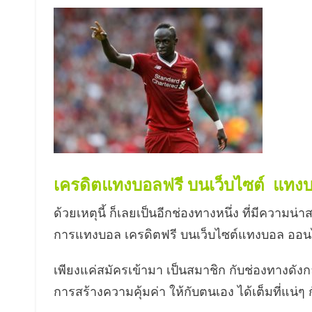
เครดิตแทงบอลฟรี บนเว็บไซต์ แทงบ
ด้วยเหตุนี้ ก็เลยเป็นอีกช่องทางหนึ่ง ที่มีความน
การแทงบอล เครดิตฟรี บนเว็บไซต์แทงบอล ออนไลน
เพียงแค่สมัครเข้ามา เป็นสมาชิก กับช่องทางดังกล่
การสร้างความคุ้มค่า ให้กับตนเอง ได้เต็มที่แน่