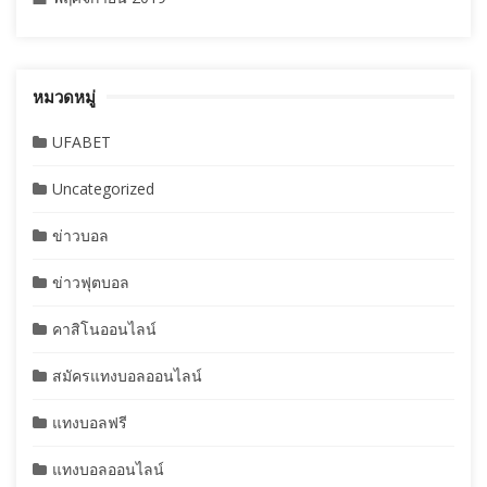
หมวดหมู่
UFABET
Uncategorized
ข่าวบอล
ข่าวฟุตบอล
คาสิโนออนไลน์
สมัครแทงบอลออนไลน์
แทงบอลฟรี
แทงบอลออนไลน์