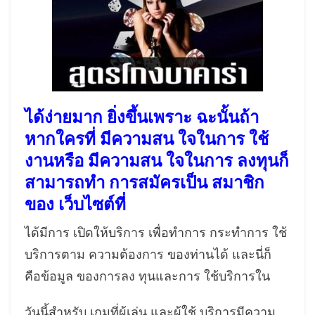
ได้ง่ายมาก ยิ่งขึ้นเพราะ ฉะนั้นถ้า
หากใครที่ มีความสน ใจในการ ใช้
งานหรือ มีความสน ใจในการ ลงทุนก็
สามารถทำ การสมัครเป็น สมาชิก
ของ เว็บไซต์ที่
ได้มีการ เปิดให้บริการ เพื่อทำการ กระทำการ ใช้
บริการตาม ความต้องการ ของท่านได้ และนี่ก็
คือข้อมูล ของการลง ทุนและการ ใช้บริการใน
วันนี้สำหรับ เกมที่ผู้เล่น และผู้ใช้ บริการมีความ