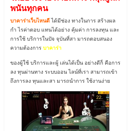
พนันทุกคน
บาคาร่าเว็บไหนดี
ได้มีช่อง ทางในการ สร้างผล
กำ ไรค่าตอบ แทนได้อย่าง คุ้มค่า การลงทุน และ
การใช้ บริการในปัจ จุบันที่สา มารถตอบสนอง
ความต้องการ
บาคาร่า
ของผู้ใช้ บริการและผู้ เล่นได้เป็น อย่างดีก็ คือการ
ลง ทุนผ่านทาง ระบบออน ไลน์ที่เรา สามารถเข้า
ถึงการลง ทุนและสา มารถนำการ ใช้งานง่าย