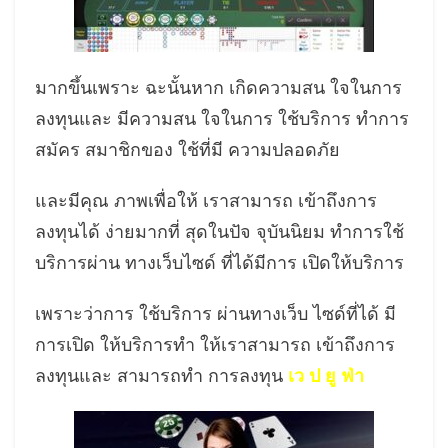
มากขึ้นเพราะ ฉะนั้นหาก เกิดความสน ใจในการ
ลงทุนและ มีความสน ใจในการ ใช้บริการ ทำการ
สมัคร สมาชิกของ ใช้ที่มี ความปลอดภัย
และมีคุณ ภาพเพื่อให้ เราสามารถ เข้าถึงการ
ลงทุนได้ ง่ายมากที่ สุดในปัจ จุบันนิยม ทำการใช้
บริการผ่าน ทางเว็บไซด์ ที่ได้มีการ เปิดให้บริการ
เพราะว่าการ ใช้บริการ ผ่านทางเว็บ ไซด์ที่ได้ มี
การเปิด ให้บริการทำ ให้เราสามารถ เข้าถึงการ
ลงทุนและ สามารถทำ การลงทุน
เว ป ยู ฟ่า