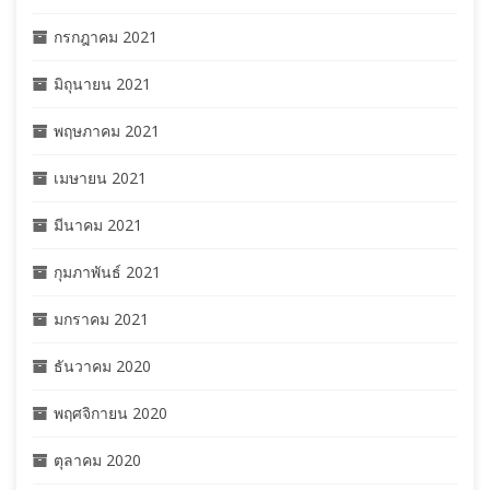
กรกฎาคม 2021
มิถุนายน 2021
พฤษภาคม 2021
เมษายน 2021
มีนาคม 2021
กุมภาพันธ์ 2021
มกราคม 2021
ธันวาคม 2020
พฤศจิกายน 2020
ตุลาคม 2020