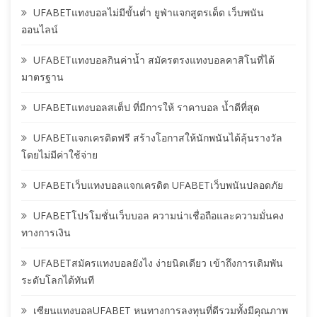
UFABETแทงบอลไม่มีขั้นต่ำ ยูฟ่าแจกสูตรเด็ด เว็บพนัน
ออนไลน์
UFABETแทงบอลกินค่าน้ำ สมัครตรงแทงบอลคาสิโนที่ได้
มาตรฐาน
UFABETแทงบอลสเต็ป ที่มีการให้ ราคาบอล น้ำดีที่สุด
UFABETแจกเครดิตฟรี สร้างโอกาสให้นักพนันได้ลุ้นรางวัล
โดยไม่มีค่าใช้จ่าย
UFABETเว็บแทงบอลแจกเครดิต UFABETเว็บพนันปลอดภัย
UFABETโปรโมชั่นเว็บบอล ความน่าเชื่อถือและความมั่นคง
ทางการเงิน
UFABETสมัครแทงบอลยังไง ง่ายนิดเดียว เข้าถึงการเดิมพัน
ระดับโลกได้ทันที
เซียนแทงบอลUFABET หนทางการลงทุนที่ดีรวมทั้งมีคุณภาพ