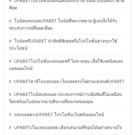
UFABETโปรโมชั่นแทงบอลแจกจริง เข้าเล่นเว็บบอลนี้ราคาดี
ที่สุด
โบนัสแทงบอลUFABET โบนัสที่หลากหลาย ผู้เล่นจึงได้รับ
ประสบการณ์ที่ยอดเยี่ยม
โบนัสฟรีUFABET นำสิทธิพิเศษหรือโปรโมชั่นต่างๆมาใช้
ประโยชน์
UFABETโปรโมชั่นแทงบอลฟรี ไม่ขาดทุน เมื่อใช้เทคนิคแทง
บอลออนไลน์
UFABETคาสิโนแทงบอล เว็บบอลตรงไม่ผ่านเอเย่นต์UFABET
UFABETโบนัสแทงบอล ประสบการณ์การเดิมพันที่ไม่เหมือน
ใครพร้อมโบนัสมากมายที่จะเปลี่ยนเกมของคุณ
แทงบอลตรงUFABET โปรโมชั่นเว็บพนันออนไลน์
UFABETเว็บแทงบอลสด เลือกเล่นเกมที่ชอบได้อย่างสบายใจ