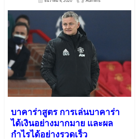
Admins
Posted
ธันวาคม 4, 2020
On
บาคาร่าสูตร การเล่นบาคาร่า
ได้เงินอย่างมากมาย และผล
กำไรได้อย่างรวดเร็ว