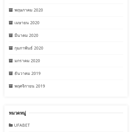
พฤษภาคม 2020
เมษายน 2020
มีนาคม 2020
กุมภาพันธ์ 2020
มกราคม 2020
ธันวาคม 2019
พฤศจิกายน 2019
หมวดหมู่
UFABET