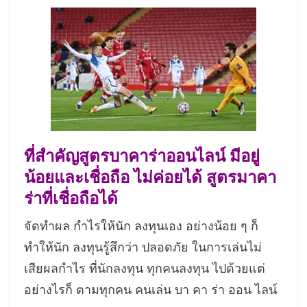
ที่สำคัญสูตรบาคาร่าออนไลน์ มีอยู่
น้อยและเชื่อถือ ไม่ค่อยได้ สูตรมาคา
ร่าที่เชื่อถือได้
จัดทำผล กำไรให้นัก ลงทุนเอง อย่างน้อย ๆ ก็
ทำให้นัก ลงทุนรู้สึกว่า ปลอดภัย ในการเล่นไม่
เสียผลกำไร ที่นักลงทุน ทุกคนลงทุน ไปด้วยแต่
อย่างไรก็ ตามทุกคน คนเล่น บา คา ร่า ออน ไลน์