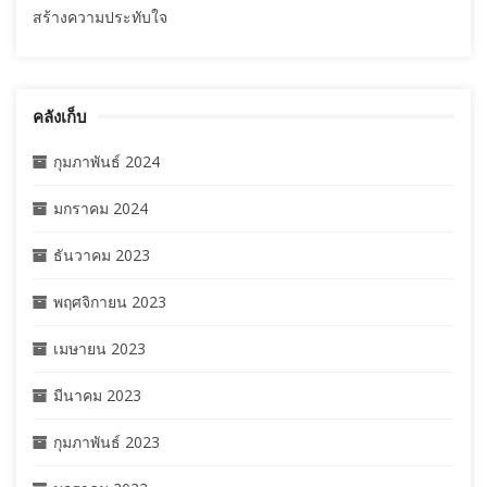
สร้างความประทับใจ
คลังเก็บ
กุมภาพันธ์ 2024
มกราคม 2024
ธันวาคม 2023
พฤศจิกายน 2023
เมษายน 2023
มีนาคม 2023
กุมภาพันธ์ 2023