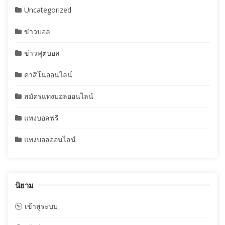
Uncategorized
ข่าวบอล
ข่าวฟุตบอล
คาสิโนออนไลน์
สมัครแทงบอลออนไลน์
แทงบอลฟรี
แทงบอลออนไลน์
นิยาม
เข้าสู่ระบบ