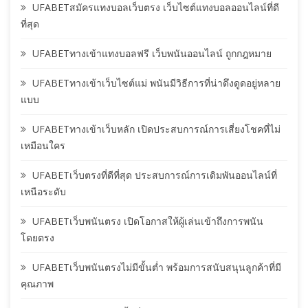
UFABETสมัครแทงบอลเว็บตรง เว็บไซต์แทงบอลออนไลน์ที่ดี
ที่สุด
UFABETทางเข้าแทงบอลฟรี เว็บพนันออนไลน์ ถูกกฎหมาย
UFABETทางเข้าเว็บไซต์แม่ พนันมีวิธีการที่น่าดึงดูดอยู่หลาย
แบบ
UFABETทางเข้าเว็บหลัก เปิดประสบการณ์การเสี่ยงโชคที่ไม่
เหมือนใคร
UFABETเว็บตรงที่ดีที่สุด ประสบการณ์การเดิมพันออนไลน์ที่
เหนือระดับ
UFABETเว็บพนันตรง เปิดโอกาสให้ผู้เล่นเข้าถึงการพนัน
โดยตรง
UFABETเว็บพนันตรงไม่มีขั้นต่ำ พร้อมการสนับสนุนลูกค้าที่มี
คุณภาพ