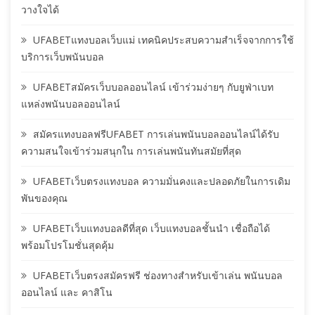
วางใจได้
UFABETแทงบอลเว็บแม่ เทคนิคประสบความสำเร็จจากการใช้
บริการเว็บพนันบอล
UFABETสมัครเว็บบอลออนไลน์ เข้าร่วมง่ายๆ กับยูฟ่าเบท
แหล่งพนันบอลออนไลน์
สมัครแทงบอลฟรีUFABET การเล่นพนันบอลออนไลน์ได้รับ
ความสนใจเข้าร่วมสนุกใน การเล่นพนันทันสมัยที่สุด
UFABETเว็บตรงแทงบอล ความมั่นคงและปลอดภัยในการเดิม
พันของคุณ
UFABETเว็บแทงบอลดีที่สุด เว็บแทงบอลชั้นนำ เชื่อถือได้
พร้อมโปรโมชั่นสุดคุ้ม
UFABETเว็บตรงสมัครฟรี ช่องทางสำหรับเข้าเล่น พนันบอล
ออนไลน์ และ คาสิโน