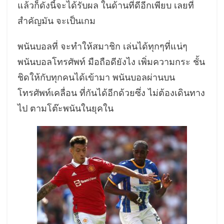
แล้วก็ดังนี้จะได้รับผล ในด้านที่ดีอีกเพียบ เลยที่
สำคัญมัน จะเป็นเกม
พนันบอลที่ จะทำให้สมาชิก เล่นได้ทุกๆที่แน่ๆ
พนันบอลโทรศัพท์ มือถือดียังไง เพิ่มความกระ ชั้น
ชิดให้กับทุกคนได้เข้ามา พนันบอลผ่านบน
โทรศัพท์เคลื่อน ที่กันได้อีกด้วยซึ่ง ไม่ต้องเดินทาง
ไป ตามโต๊ะพนันในยุคใน