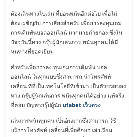
ต้องเดินทางไปเล่น ที่บ่อนพนันอีกต่อไป เพื่อไม่
ต้องเผชิญกับ การเสี่ยงสำหรับ เพื่อการลงทุนเกม
การเดิมพันบอลออนไลน์ มากมายก่ายกอง ซึ่งใน
ปัจจุบันนี้ทาง กรุ๊ปผู้นักเล่นการ พนันทุกคนได้มี
หนทางที่ยอดเยี่ยม
สำหรับเพื่อการลง ทุนเกมการเดิมพัน บอล
ออนไลน์ ในทุกแบบซึ่งสามารถ นำโทรศัพท์
เคลื่อน ที่ที่เป็นเทคโนโลยีที่เข้ามา เป็นตัวช่วยของ
ทาง กรุ๊ปผู้นักเล่นการ พนันทุกคนได้อย่าง แท้จริง
ที่ตอบ ปัญหากรุ๊ปผู้นัก
ufabet เว็บตรง
เล่นการพนันทุกคน เป็นอันมากซึ่งสามารถ ใช้
บริการโทรศัพท์ เคลื่อนที่เพื่อศึกษา เล่าเรียน