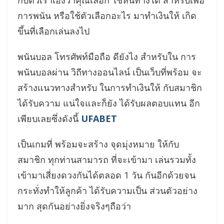
กับตัวเราเองว่าคุณเลือก ใช้หนทางใด สำหรับเพื่อ
การพนัน หรือใช้ตัวเลือกอะไร มาทำเงินให้ เกิด
ขึ้นที่เลือกเล่นลงไป
พนันบอล โทรศัพท์มือถือ ดียังไง สำหรับใน การ
พนันบอลผ่าน วิถีทางออนไลน์ เป็นเว็บที่พร้อม จะ
สร้างแนวทางสำหรับ ในการทำเงินให้ กับสมาชิก
ได้รับความ แน่ใจและก็ยัง ได้รับผลตอบแทน อีก
เพียบเลยซึ่งดังนี้
UFABET
เป็นเกมที่ พร้อมจะสร้าง จุดมุ่งหมาย ให้กับ
สมาชิก ทุกท่านสามารถ ที่จะเข้ามา เล่นรวมทั้ง
เข้ามาเสี่ยงดวงกันได้ตลอด 1 วัน กันอีกด้วยจน
กระทั่งทำให้ลูกค้า ได้รับความเป็น ส่วนตัวอย่าง
มาก สุดกันอย่างยิ่งจริงๆถือว่า