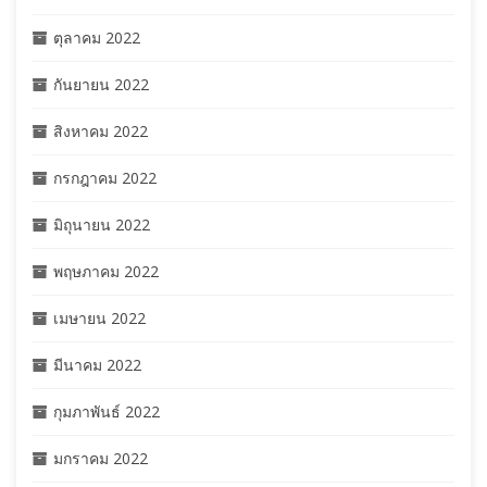
ตุลาคม 2022
กันยายน 2022
สิงหาคม 2022
กรกฎาคม 2022
มิถุนายน 2022
พฤษภาคม 2022
เมษายน 2022
มีนาคม 2022
กุมภาพันธ์ 2022
มกราคม 2022