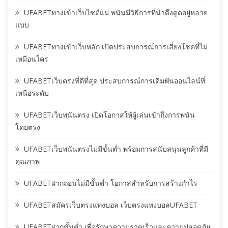
UFABETทางเข้าเว็บไซต์แม่ พนันมีวิธีการที่น่าดึงดูดอยู่หลาย
แบบ
UFABETทางเข้าเว็บหลัก เปิดประสบการณ์การเสี่ยงโชคที่ไม่
เหมือนใคร
UFABETเว็บตรงที่ดีที่สุด ประสบการณ์การเดิมพันออนไลน์ที่
เหนือระดับ
UFABETเว็บพนันตรง เปิดโอกาสให้ผู้เล่นเข้าถึงการพนัน
โดยตรง
UFABETเว็บพนันตรงไม่มีขั้นต่ำ พร้อมการสนับสนุนลูกค้าที่มี
คุณภาพ
UFABETฝากถอนไม่มีขั้นต่ำ โอกาสสำหรับการสร้างกำไร
UFABETสมัครเว็บตรงแทงบอล เว็บตรงแทงบอลUFABET
UFABETฝากขั้นต่ำ เพื่อรักษาความรวดเร็วและความปลอดภัย