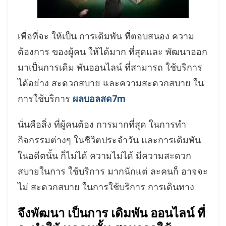
เพื่อที่จะ ให้เป็น การเดิมพัน ที่ตอบสนอง ความ
ต้องการ ของผู้คน ให้ได้มาก ที่สุดและ พัฒนาออก
มาเป็นการเดิม พันออนไลน์ ที่สามารถ ใช้บริการ
ได้อย่าง สะดวกสบาย และความสะดวกสบาย ใน
การใช้บริการ
ผลบอลสด7m
นั่นคือสิ่ง ที่ผู้คนต้อง การมากที่สุด ในการทำ
กิจกรรมต่างๆ ในชีวิตประจำวัน และการเดิมพัน
ในอดีตนั้น ก็ไม่ได้ ความไม่ได้ มีความสะดวก
สบายในการ ใช้บริการ มากนักแต่ ละคนก็ อาจจะ
ไม่ สะดวกสบาย ในการใช้บริการ การเดินทาง
จึงพัฒนา เป็นการ เดิมพัน ออนไลน์ ที่