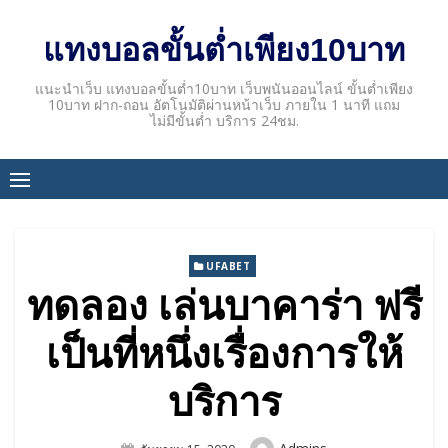
Skip
to
แทงบอลขั้นต่ำเพียง10บาท
content
แนะนำเว็บ แทงบอลขั้นต่ำ10บาท เว็บพนันออนไลน์ ขั้นต่ำเพียง
10บาท ฝาก-ถอน อัตโนมัติผ่านหน้าเว็บ ภายใน 1 นาที แถม
ไม่มีขั้นต่ำ บริการ 24ชม.
UFABET
ทดลอง เล่นบาคาร่า ฟรี
เป็นที่หนึ่งเรื่องการให้
บริการ
Author