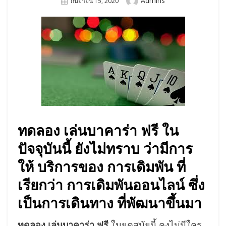
Admins
Posted
กันยายน 15, 2020
On
ทดลอง เล่นบาคาร่า ฟรี ใน
ปัจจุบันนี้ ยังไม่ทราบ ว่ามีการ
ให้ บริการของ การเดิมพัน ที่
เรียกว่า การเดิมพันออนไลน์ ซึ่ง
เป็นการเดินทาง ที่พัฒนาขึ้นมา
ทดลอง เล่นบาคาร่า ฟรี
ในยุคสมัยนี้ คงไม่มีใคร