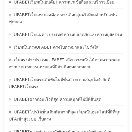
UFABETเว็บพนันอันดับ1 ความน่าเชื่อถือและบริการเยี่ยม
UFABETเว็บแทงบอลดีสุด ทางเลือกสุดพรีเมียมสำหรับแฟน
ฟุตบอล
UFABETเว็บแม่ต่างประเทศ ความปลอดภัยและความยุติธรรม
เว็บพนันตรงUFABET ตรงไปตรงมาและโปร่งใส
เว็บตรงต่างประเทศUFABET เลือกวางพนันได้ตามความชอบ
จากประเภทการแทงบอลที่มีตัวเลือกหลากหลาย
UFABETเว็บตรงเดิมพันไม่มีขั้นต่ำ ความสนุกไม่จำกัดที่
UFABETเว็บตรง
UFABETฝากถอนเร็วที่สุด ความสนุกที่ไม่มีที่สิ้นสุด
UFABETโปรโมชั่นเดิมพันมากที่สุด เว็บพนันออนไลน์ที่ดีที่สุด
UFAเข้าสู่ระบบ เว็บตรง
UFABETทางเข้าปลอดภัยที่สุด รักษาความลับข้อมูลด้วย