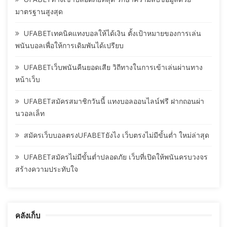
มาตรฐานสูงสุด
UFABETเทคนิคแทงบอลให้ได้เงิน ตั้งเป้าหมายของการเล่น
พนันบอลเพื่อให้การเดิมพันได้เปรียบ
UFABETเว็บพนันคืนยอดเสีย วิถีทางในการเข้าเล่นผ่านทาง
หน้าเว็บ
UFABETสมัครสมาชิกวันนี้ แทงบอลออนไลน์ฟรี ฝากถอนผ่า
นวอลเล็ท
สมัครเว็บบอลตรงUFABETยังไง เว็บตรงไม่มีขั้นต่ำ ใหม่ล่าสุด
UFABETสมัครไม่มีขั้นต่ำปลอดภัย เว็บที่เปิดให้พนันครบวงจร
สร้างความประทับใจ
คลังเก็บ