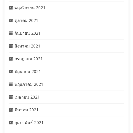
พฤศจิกายน 2021
ตุลาคม 2021
กันยายน 2021
สิงหาคม 2021
กรกฎาคม 2021
มิถุนายน 2021
พฤษภาคม 2021
เมษายน 2021
มีนาคม 2021
กุมภาพันธ์ 2021