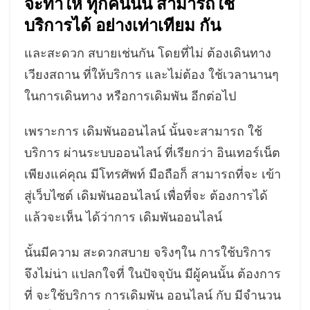
จะทำให้ ทุกคนนั้น สามารถใช้
บริการได้ อย่างเท่าเทียม กัน
และสะดวก สบายเช่นกัน โดยที่ไม่ ต้องเดินทาง
เวียงสถาน ที่ให้บริการ และไม่ต้อง ใช้เวลานานๆ
ในการเดินทาง หรือการเดิมพัน อีกต่อไป
เพราะการ เดิมพันออนไลน์ นั้นจะสามารถ ใช้
บริการ ผ่านระบบออนไลน์ ที่เรียกว่า อินเทอร์เน็ต
เพียงแค่คุณ มีโทรศัพท์ มือถือก็ สามารถที่จะ เข้า
สู่เว็บไซต์ เดิมพันออนไลน์ เพื่อที่จะ ต้องการได้
แล้วจะเห็น ได้ว่าการ เดิมพันออนไลน์
นั้นมีความ สะดวกสบาย จริงๆใน การใช้บริการ
จึงไม่น่า แปลกใจที่ ในปัจจุบัน มีผู้คนนั้น ต้องการ
ที่ จะใช้บริการ การเดิมพัน ออนไลน์ กับ มีจำนวน