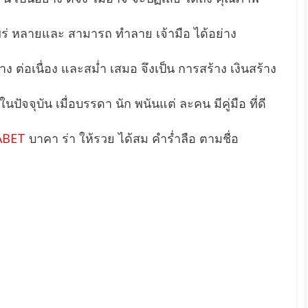
งแพร่ หลายและ สามารถ ทำลาย เจ้ามือ ได้อย่าง
ง ต่อเนื่อง และสม่ำ เสมอ จึงเป็น การสร้าง เงินสร้าง
นปัจจุบัน เมื่อบรรดา นัก พนันแต่ ละคน มีคู่มือ ที่ดี
ABET
บาคา ร่า ให้รวย ได้สม คำร่ำลือ ตามชื่อ