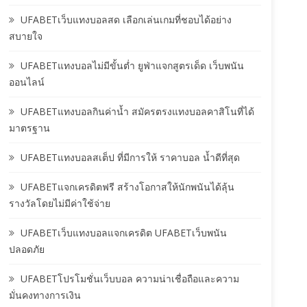
UFABETเว็บแทงบอลสด เลือกเล่นเกมที่ชอบได้อย่าง
สบายใจ
UFABETแทงบอลไม่มีขั้นต่ำ ยูฟ่าแจกสูตรเด็ด เว็บพนัน
ออนไลน์
UFABETแทงบอลกินค่าน้ำ สมัครตรงแทงบอลคาสิโนที่ได้
มาตรฐาน
UFABETแทงบอลสเต็ป ที่มีการให้ ราคาบอล น้ำดีที่สุด
UFABETแจกเครดิตฟรี สร้างโอกาสให้นักพนันได้ลุ้น
รางวัลโดยไม่มีค่าใช้จ่าย
UFABETเว็บแทงบอลแจกเครดิต UFABETเว็บพนัน
ปลอดภัย
UFABETโปรโมชั่นเว็บบอล ความน่าเชื่อถือและความ
มั่นคงทางการเงิน