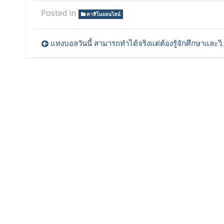
Posted in
คาสิโนออนไลน์
แนะแนว
แทงบอลวันนี้ สามารถทำได้จริงแต่ต้องรู้จักศึกษาและวิเคราะห์ข้อมูลต่างๆก่อนที่จะลงมือเล่นพนันบอลออนไลน์ในครั้งนั้นๆ
เรื่อง