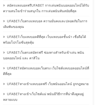
สมัครแทงบอลฟรีUFABET การเล่นพนันบอลออนไลน์ได้รับ
ความสนใจเข้าร่วมสนุกใน การเล่นพนันทันสมัยที่สุด
UFABETเว็บตรงแทงบอล ความมั่นคงและปลอดภัยในการ
เดิมพันของคุณ
UFABETเว็บแทงบอลดีที่สุด เว็บแทงบอลชั้นนำ เชื่อถือได้
พร้อมโปรโมชั่นสุดคุ้ม
UFABETเว็บตรงสมัครฟรี ช่องทางสำหรับเข้าเล่น พนัน
บอลออนไลน์ และ คาสิโน
UFABETสมัครแทงบอลเว็บตรง เว็บไซต์แทงบอลออนไลน์ที่
ดีที่สุด
UFABETทางเข้าแทงบอลฟรี เว็บพนันออนไลน์ ถูกกฎหมาย
UFABETทางเข้าเว็บไซต์แม่ พนันมีวิธีการที่น่าดึงดูดอยู่
หลายแบบ