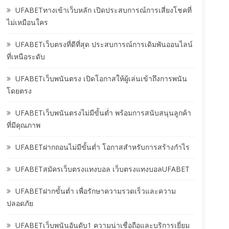
UFABETทางเข้าเว็บหลัก เปิดประสบการณ์การเสี่ยงโชคที่
ไม่เหมือนใคร
UFABETเว็บตรงที่ดีที่สุด ประสบการณ์การเดิมพันออนไลน์
ที่เหนือระดับ
UFABETเว็บพนันตรง เปิดโอกาสให้ผู้เล่นเข้าถึงการพนัน
โดยตรง
UFABETเว็บพนันตรงไม่มีขั้นต่ำ พร้อมการสนับสนุนลูกค้า
ที่มีคุณภาพ
UFABETฝากถอนไม่มีขั้นต่ำ โอกาสสำหรับการสร้างกำไร
UFABETสมัครเว็บตรงแทงบอล เว็บตรงแทงบอลUFABET
UFABETฝากขั้นต่ำ เพื่อรักษาความรวดเร็วและความ
ปลอดภัย
UFABETเว็บพนันอันดับ1 ความน่าเชื่อถือและบริการเยี่ยม