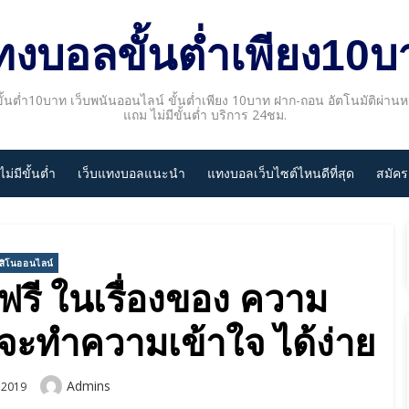
ทงบอลขั้นต่ำเพียง10บ
นต่ำ10บาท เว็บพนันออนไลน์ ขั้นต่ำเพียง 10บาท ฝาก-ถอน อัตโนมัติผ่านห
แถม ไม่มีขั้นต่ำ บริการ 24ชม.
่มีขั้นต่ำ
เว็บแทงบอลแนะนำ
แทงบอลเว็บไซต์ไหนดีที่สุด
สมัคร
สิโนออนไลน์
รี ในเรื่องของ ความ
จะทำความเข้าใจ ได้ง่าย
Author
Admins
 2019