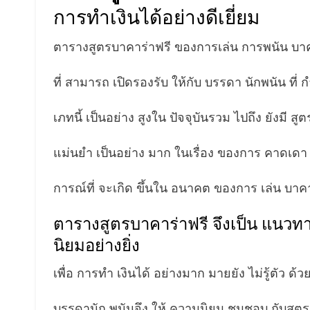
การทำเงินได้อย่างดีเยี่ยม
ตารางสูตรบาคาร่าฟรี ของการเล่น การพนัน บาค
ที่ สามารถ เปิดรองรับ ให้กับ บรรดา นักพนัน ที่
เภทนี้ เป็นอย่าง สูงใน ปัจจุบันรวม ไปถึง ยังมี สู
แม่นยำ เป็นอย่าง มาก ในเรื่อง ของการ คาดเด
การณ์ที่ จะเกิด ขึ้นใน อนาคต ของการ เล่น บาค
ตารางสูตรบาคาร่าฟรี จึงเป็น แนวทาง
นิยมอย่างยิ่ง
เพื่อ การทำ เงินได้ อย่างมาก มายยัง ไม่รู้ตัว ด้ว
บรรดานัก พนันจึง ให้ ความนิยม ชมชอบ กับสูตร นี