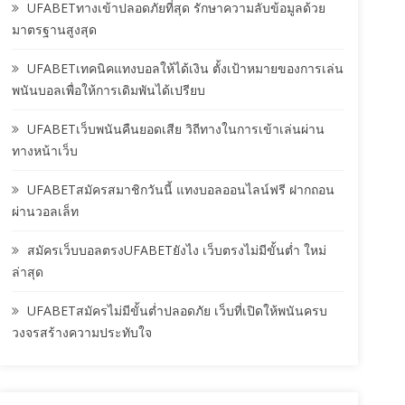
UFABETทางเข้าปลอดภัยที่สุด รักษาความลับข้อมูลด้วย
มาตรฐานสูงสุด
UFABETเทคนิคแทงบอลให้ได้เงิน ตั้งเป้าหมายของการเล่น
พนันบอลเพื่อให้การเดิมพันได้เปรียบ
UFABETเว็บพนันคืนยอดเสีย วิถีทางในการเข้าเล่นผ่าน
ทางหน้าเว็บ
UFABETสมัครสมาชิกวันนี้ แทงบอลออนไลน์ฟรี ฝากถอน
ผ่านวอลเล็ท
สมัครเว็บบอลตรงUFABETยังไง เว็บตรงไม่มีขั้นต่ำ ใหม่
ล่าสุด
UFABETสมัครไม่มีขั้นต่ำปลอดภัย เว็บที่เปิดให้พนันครบ
วงจรสร้างความประทับใจ