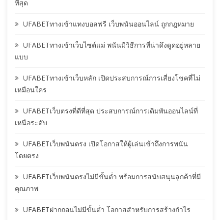
ที่สุด
UFABETทางเข้าแทงบอลฟรี เว็บพนันออนไลน์ ถูกกฎหมาย
UFABETทางเข้าเว็บไซต์แม่ พนันมีวิธีการที่น่าดึงดูดอยู่หลาย
แบบ
UFABETทางเข้าเว็บหลัก เปิดประสบการณ์การเสี่ยงโชคที่ไม่
เหมือนใคร
UFABETเว็บตรงที่ดีที่สุด ประสบการณ์การเดิมพันออนไลน์ที่
เหนือระดับ
UFABETเว็บพนันตรง เปิดโอกาสให้ผู้เล่นเข้าถึงการพนัน
โดยตรง
UFABETเว็บพนันตรงไม่มีขั้นต่ำ พร้อมการสนับสนุนลูกค้าที่มี
คุณภาพ
UFABETฝากถอนไม่มีขั้นต่ำ โอกาสสำหรับการสร้างกำไร