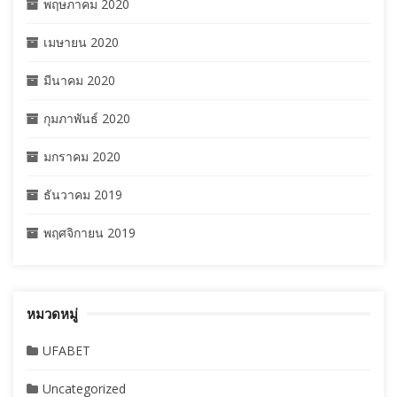
พฤษภาคม 2020
เมษายน 2020
มีนาคม 2020
กุมภาพันธ์ 2020
มกราคม 2020
ธันวาคม 2019
พฤศจิกายน 2019
หมวดหมู่
UFABET
Uncategorized