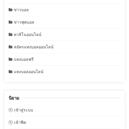
ข่าวบอล
ข่าวฟุตบอล
คาสิโนออนไลน์
สมัครแทงบอลออนไลน์
แทงบอลฟรี
แทงบอลออนไลน์
นิยาม
เข้าสู่ระบบ
เข้าฟีด