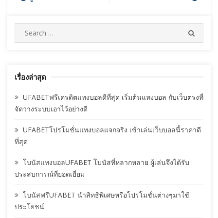
เรื่อง
Search
SEARC
for:
เรื่องล่าสุด
UFABETฟรีเครดิตแทงบอลดีที่สุด เริ่มต้นแทงบอล กับเว็บตรงที่
จัดวางระบบเอาไว้อย่างดี
UFABETโปรโมชั่นแทงบอลแจกจริง เข้าเล่นเว็บบอลนี้ราคาดี
ที่สุด
โบนัสแทงบอลUFABET โบนัสที่หลากหลาย ผู้เล่นจึงได้รับ
ประสบการณ์ที่ยอดเยี่ยม
โบนัสฟรีUFABET นำสิทธิพิเศษหรือโปรโมชั่นต่างๆมาใช้
ประโยชน์