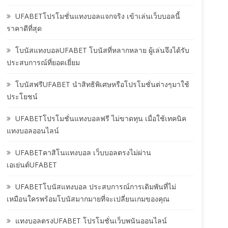
UFABETโปรโมชั่นแทงบอลแจกจริง เข้าเล่นเว็บบอลนี้
ราคาดีที่สุด
โบนัสแทงบอลUFABET โบนัสที่หลากหลาย ผู้เล่นจึงได้รับ
ประสบการณ์ที่ยอดเยี่ยม
โบนัสฟรีUFABET นำสิทธิพิเศษหรือโปรโมชั่นต่างๆมาใช้
ประโยชน์
UFABETโปรโมชั่นแทงบอลฟรี ไม่ขาดทุน เมื่อใช้เทคนิค
แทงบอลออนไลน์
UFABETคาสิโนแทงบอล เว็บบอลตรงไม่ผ่าน
เอเย่นต์UFABET
UFABETโบนัสแทงบอล ประสบการณ์การเดิมพันที่ไม่
เหมือนใครพร้อมโบนัสมากมายที่จะเปลี่ยนเกมของคุณ
แทงบอลตรงUFABET โปรโมชั่นเว็บพนันออนไลน์