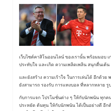
เว็บไซต์คาสิโนออนไลน์ ของเรานั้น พร้อมมอบ 
ประทับใจ และเกิด ความเพลิดเพลิน สนุกตื่นเต้น
และยังสร้าง ความเร้าใจ ในการเล่นได้ อีกด้วย พ
ยังสามารถ รองรับ การแทงบอล ที่หลากหลาย ร
กับการแจก โปรโมชั่นต่าง ๆ ให้กับนักพนัน ทุกคนท
ประหยัด ต้นทุน ให้กับนักพนัน ได้เป็นอย่างดี อ