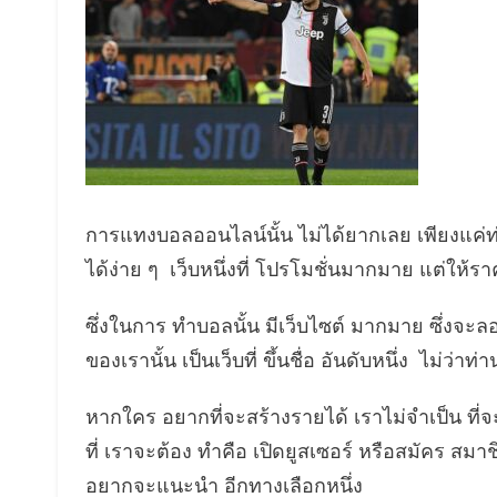
การแทงบอลออนไลน์นั้น ไม่ได้ยากเลย เพียงแค่ท่า
ได้ง่าย ๆ เว็บหนึ่งที่ โปรโมชั่นมากมาย แต่ให้ร
ซึ่งในการ ทำบอลนั้น มีเว็บไซต์ มากมาย ซึ่งจะล
ของเรานั้น เป็นเว็บที่ ขึ้นชื่อ อันดับหนึ่ง ไม่ว่า
หากใคร อยากที่จะสร้างรายได้ เราไม่จำเป็น ที่จะต
ที่ เราจะต้อง ทำคือ เปิดยูสเซอร์ หรือสมัคร สมาชิ
อยากจะแนะนำ อีกทางเลือกหนึ่ง