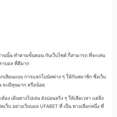
นนั้น ทำตามขั้นตอน กับเว็บไซต์ ก็สามารถ ที่จะเล่น
าคาบอล ที่ดีมาก
อกเลียนแบบ การแจกโบนัสต่าง ๆ ให้กับสมาชิก ซึ่งเว็บ
ท่าน จะมีทุนมาก หรือน้อย
้อง เดินทางไปเล่น ยังบ่อนจริง ๆ ให้เสียเวลา แต่สิ่ง
คเว็บ อย่างเว็บบอล UFABET ที่ เป็น ทางเลือกหนึ่ง ที่