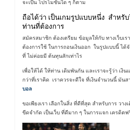
จะเป็น โปรโมชั่นใด ๆ ก็ตาม
ถือได้ว่า เป็นเกมรูปแบบหนึ่ง
สำหรับ
ท่านที่ต้องการ
สมัครสมาชิก ต้องเตรียม ข้อมูลให้กับ ทางเว็บเร
ต้องการใช้ ในการถอนเงินออก
ในรูปแบบนี้ ได้
ที่ ไม่ค่อยมี ต้นทุนสักเท่าไร
เพื่อให้ได้ ให้ท่าน เดิมพันกัน และเราจะรู้ว่า
กว่าที่เราคิด เราควรจะดีใจ ที่เงินจำนวนนี้ มั
บอล
ขอเพียงเรา เลือกในสิ่ง ที่ดีที่สุด สำหรับการ วา
ขีดจำกัด เป็นเว็บ ที่ดีมาก ๆ ในการแจก เครดิตฟร