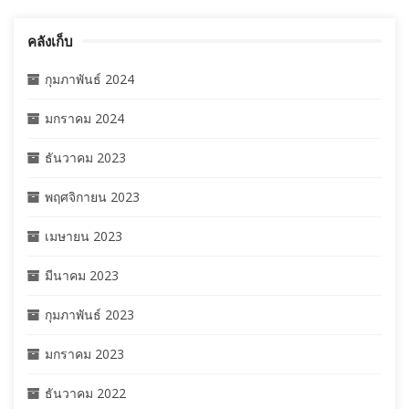
คลังเก็บ
กุมภาพันธ์ 2024
มกราคม 2024
ธันวาคม 2023
พฤศจิกายน 2023
เมษายน 2023
มีนาคม 2023
กุมภาพันธ์ 2023
มกราคม 2023
ธันวาคม 2022