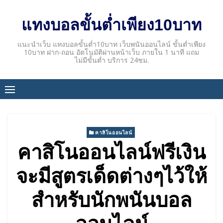
Skip
to
แทงบอลขั้นต่ำเพียง10บาท
content
แนะนำเว็บ แทงบอลขั้นต่ำ10บาท เว็บพนันออนไลน์ ขั้นต่ำเพียง
10บาท ฝาก-ถอน อัตโนมัติผ่านหน้าเว็บ ภายใน 1 นาที แถม
ไม่มีขั้นต่ำ บริการ 24ชม.
คาสิโนออนไลน์
คาสิโนออนไลน์ฟรีเงิน
จะมีสูตรเด็ดต่างๆไว้ให้
สำหรับนักพนันบอล