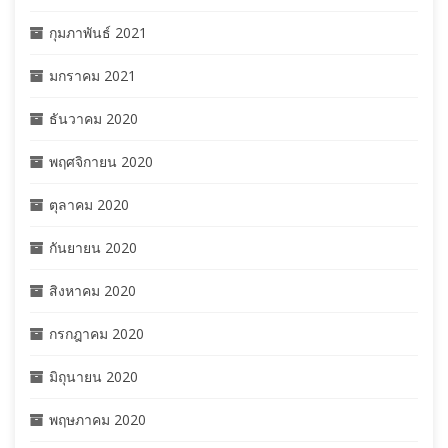
กุมภาพันธ์ 2021
มกราคม 2021
ธันวาคม 2020
พฤศจิกายน 2020
ตุลาคม 2020
กันยายน 2020
สิงหาคม 2020
กรกฎาคม 2020
มิถุนายน 2020
พฤษภาคม 2020