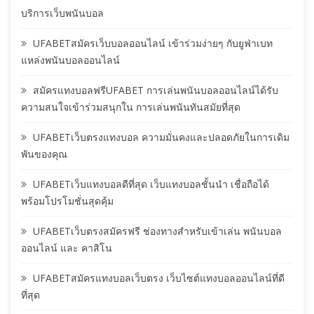
บริการเว็บพนันบอล
UFABETสมัครเว็บบอลออนไลน์ เข้าร่วมง่ายๆ กับยูฟ่าเบท
แหล่งพนันบอลออนไลน์
สมัครแทงบอลฟรีUFABET การเล่นพนันบอลออนไลน์ได้รับ
ความสนใจเข้าร่วมสนุกใน การเล่นพนันทันสมัยที่สุด
UFABETเว็บตรงแทงบอล ความมั่นคงและปลอดภัยในการเดิม
พันของคุณ
UFABETเว็บแทงบอลดีที่สุด เว็บแทงบอลชั้นนำ เชื่อถือได้
พร้อมโปรโมชั่นสุดคุ้ม
UFABETเว็บตรงสมัครฟรี ช่องทางสำหรับเข้าเล่น พนันบอล
ออนไลน์ และ คาสิโน
UFABETสมัครแทงบอลเว็บตรง เว็บไซต์แทงบอลออนไลน์ที่ดี
ที่สุด