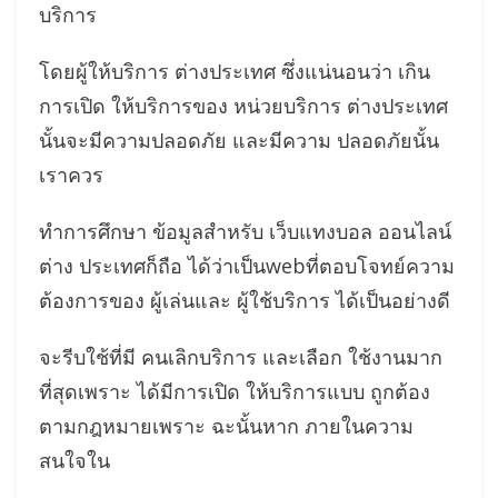
บริการ
โดยผู้ให้บริการ ต่างประเทศ ซึ่งแน่นอนว่า เกิน
การเปิด ให้บริการของ หน่วยบริการ ต่างประเทศ
นั้นจะมีความปลอดภัย และมีความ ปลอดภัยนั้น
เราควร
ทำการศึกษา ข้อมูลสำหรับ เว็บแทงบอล ออนไลน์
ต่าง ประเทศก็ถือ ได้ว่าเป็นwebที่ตอบโจทย์ความ
ต้องการของ ผู้เล่นและ ผู้ใช้บริการ ได้เป็นอย่างดี
จะรีบใช้ที่มี คนเลิกบริการ และเลือก ใช้งานมาก
ที่สุด
เพราะ ได้มีการเปิด ให้บริการแบบ ถูกต้อง
ตามกฎหมายเพราะ ฉะนั้นหาก ภายในความ
สนใจใน