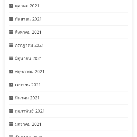
ตุลาคม 2021
กันยายน 2021
สิงหาคม 2021
กรกฎาคม 2021
มิถุนายน 2021
พฤษภาคม 2021
เมษายน 2021
มีนาคม 2021
กุมภาพันธ์ 2021
มกราคม 2021