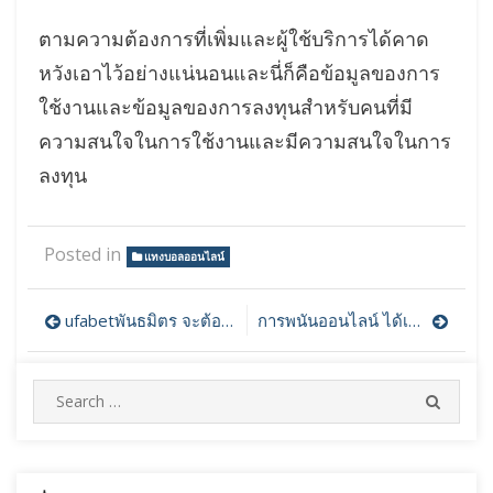
ตามความต้องการที่เพิ่มและผู้ใช้บริการได้คาด
หวังเอาไว้อย่างแน่นอนและนี่ก็คือข้อมูลของการ
ใช้งานและข้อมูลของการลงทุนสำหรับคนที่มี
ความสนใจในการใช้งานและมีความสนใจในการ
ลงทุน
Posted in
แทงบอลออนไลน์
แนะแนว
ufabetพันธมิตร จะต้องมีสติในการเล่นพนันบอลทุกๆครั้ง
การพนันออนไลน์ ได้เงินจริง เล่นง่าย ไว้ใจได้
เรื่อง
Search
SEARC
for: