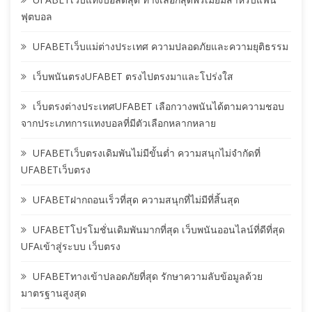
ฟุตบอล
UFABETเว็บแม่ต่างประเทศ ความปลอดภัยและความยุติธรรม
เว็บพนันตรงUFABET ตรงไปตรงมาและโปร่งใส
เว็บตรงต่างประเทศUFABET เลือกวางพนันได้ตามความชอบ
จากประเภทการแทงบอลที่มีตัวเลือกหลากหลาย
UFABETเว็บตรงเดิมพันไม่มีขั้นต่ำ ความสนุกไม่จำกัดที่
UFABETเว็บตรง
UFABETฝากถอนเร็วที่สุด ความสนุกที่ไม่มีที่สิ้นสุด
UFABETโปรโมชั่นเดิมพันมากที่สุด เว็บพนันออนไลน์ที่ดีที่สุด
UFAเข้าสู่ระบบ เว็บตรง
UFABETทางเข้าปลอดภัยที่สุด รักษาความลับข้อมูลด้วย
มาตรฐานสูงสุด