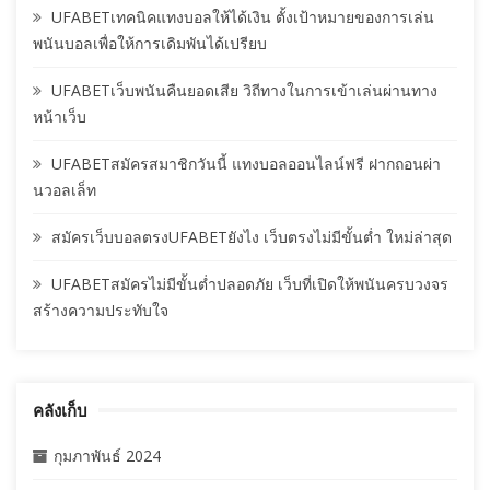
UFABETเทคนิคแทงบอลให้ได้เงิน ตั้งเป้าหมายของการเล่น
พนันบอลเพื่อให้การเดิมพันได้เปรียบ
UFABETเว็บพนันคืนยอดเสีย วิถีทางในการเข้าเล่นผ่านทาง
หน้าเว็บ
UFABETสมัครสมาชิกวันนี้ แทงบอลออนไลน์ฟรี ฝากถอนผ่า
นวอลเล็ท
สมัครเว็บบอลตรงUFABETยังไง เว็บตรงไม่มีขั้นต่ำ ใหม่ล่าสุด
UFABETสมัครไม่มีขั้นต่ำปลอดภัย เว็บที่เปิดให้พนันครบวงจร
สร้างความประทับใจ
คลังเก็บ
กุมภาพันธ์ 2024