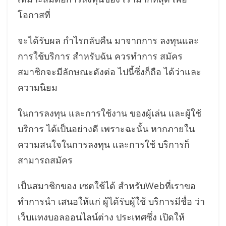
โอกาสที่
จะได้รับผล กำไรกลับคืน มาจากการ ลงทุนและ
การใช้บริการ สำหรับฉัน ควรทำการ สมัคร
สมาชิกจะมีลักษณะดังต่อ ไปนี้ซึ่งก็ถือ ได้ว่าและ
ความนิยม
ในการลงทุน และการใช้งาน ของผู้เล่น และผู้ใช้
บริการ ได้เป็นอย่างดี เพราะฉะนั้น หากภายใน
ความสนใจในการลงทุน และการใช้ บริการก็
สามารถสมัคร
เป็นสมาชิกของ เซตใช้ได้
สำหรับWebที่เราขอ
ทำการนำ เสนอให้แก่ ผู้ได้รับผู้ใช้ บริการมีชื่อ ว่า
เว็บแทงบอลออนไลน์ต่าง ประเทศซึ่ง เปิดให้