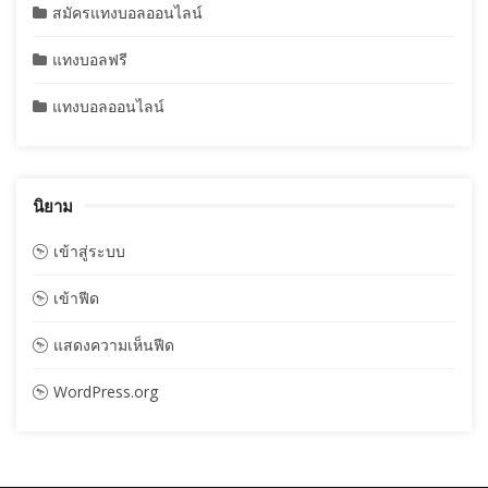
สมัครแทงบอลออนไลน์
แทงบอลฟรี
แทงบอลออนไลน์
นิยาม
เข้าสู่ระบบ
เข้าฟีด
แสดงความเห็นฟีด
WordPress.org