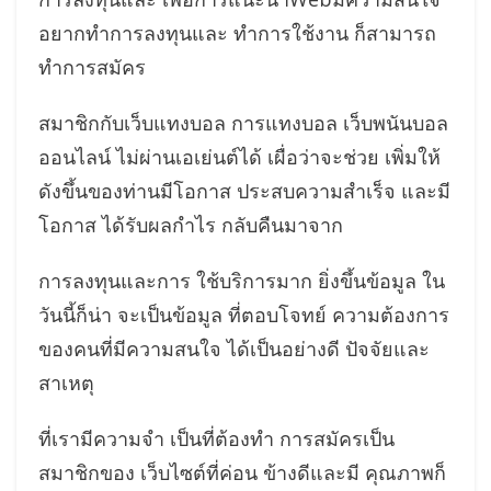
อยากทำการลงทุนและ ทำการใช้งาน ก็สามารถ
ทำการสมัคร
สมาชิกกับเว็บแทงบอล การแทงบอล เว็บพนันบอล
ออนไลน์ ไม่ผ่านเอเย่นต์ได้ เผื่อว่าจะช่วย เพิ่มให้
ดังขึ้นของท่านมีโอกาส ประสบความสำเร็จ และมี
โอกาส ได้รับผลกำไร กลับคืนมาจาก
การลงทุนและการ ใช้บริการมาก ยิ่งขึ้นข้อมูล ใน
วันนี้ก็น่า จะเป็นข้อมูล ที่ตอบโจทย์ ความต้องการ
ของคนที่มีความสนใจ ได้เป็นอย่างดี
ปัจจัยและ
สาเหตุ
ที่เรามีความจำ เป็นที่ต้องทำ การสมัครเป็น
สมาชิกของ เว็บไซต์ที่ค่อน ข้างดีและมี คุณภาพก็