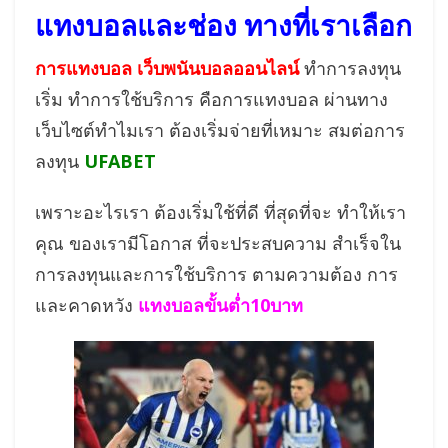
แทงบอลและช่อง ทางที่เราเลือก
การแทงบอล เว็บพนันบอลออนไลน์
ทำการลงทุน
เริ่ม ทำการใช้บริการ คือการแทงบอล ผ่านทาง
เว็บไซต์ทำไมเรา ต้องเริ่มจ่ายที่เหมาะ สมต่อการ
ลงทุน
UFABET
เพราะอะไรเรา ต้องเริ่มใช้ที่ดี ที่สุดที่จะ ทำให้เรา
คุณ ของเรามีโอกาส ที่จะประสบความ สำเร็จใน
การลงทุนและการใช้บริการ ตามความต้อง การ
และคาดหวัง
แทงบอลขั้นต่ำ10บาท