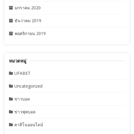
มกราคม 2020
ธันวาคม 2019
พฤศจิกายน 2019
หมวดหมู่
UFABET
Uncategorized
ข่าวบอล
ข่าวฟุตบอล
คาสิโนออนไลน์