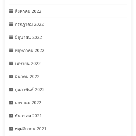
สิงหาคม 2022
กรกฎาคม 2022
มิถุนายน 2022
พฤษภาคม 2022
เมษายน 2022
มีนาคม 2022
กุมภาพันธ์ 2022
มกราคม 2022
ธันวาคม 2021
พฤศจิกายน 2021