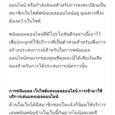
ออนไลน์ หรือกำลังลังเลสำหรับการลงทะเบียนเป็น
สมาชิกเว็บไซต์พนันบอลออนไลน์อยู่ คุณควรที่จะ
ต้องคว้าเว็บไซต์
พนันบอลออนไลน์ที่มีโปรโมชั่นดีๆอย่างนี้เอาไว้
เพื่อประยุกต์ใช้บริการที่เป็นตัวช่วยสำหรับเพื่อการ
สร้างประสบการณ์สำหรับในการพนันบอล
ออนไลน์หนแรกของคุณที่คุณจะมิได้เสียเงินเสีย
ทองสำหรับการได้ประสบการณ์คราวนั้น
การพนันบอล เว็บไซต์แทงบอลออนไลน์ การเข้ามาใช้
บริการเล่นแทงบอลออนไลน์
ด้านในเว็บได้มีสมาชิกชอบใจแล้วก็นิยมใช้บริการ
เล่นพนันพนันข้างในเว็บนี้กันมากไม่น้อยเลยที