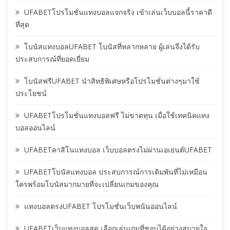
UFABETโปรโมชั่นแทงบอลแจกจริง เข้าเล่นเว็บบอลนี้ราคาดี
ที่สุด
โบนัสแทงบอลUFABET โบนัสที่หลากหลาย ผู้เล่นจึงได้รับ
ประสบการณ์ที่ยอดเยี่ยม
โบนัสฟรีUFABET นำสิทธิพิเศษหรือโปรโมชั่นต่างๆมาใช้
ประโยชน์
UFABETโปรโมชั่นแทงบอลฟรี ไม่ขาดทุน เมื่อใช้เทคนิคแทง
บอลออนไลน์
UFABETคาสิโนแทงบอล เว็บบอลตรงไม่ผ่านเอเย่นต์UFABET
UFABETโบนัสแทงบอล ประสบการณ์การเดิมพันที่ไม่เหมือน
ใครพร้อมโบนัสมากมายที่จะเปลี่ยนเกมของคุณ
แทงบอลตรงUFABET โปรโมชั่นเว็บพนันออนไลน์
UFABETเว็บแทงบอลสด เลือกเล่นเกมที่ชอบได้อย่างสบายใจ