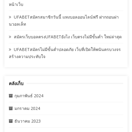
หน้าเว็บ
UFABETสมัครสมาชิกวันนี้ แทงบอลออนไลน์ฟรี ฝากถอนผ่า
นวอลเล็ท
สมัครเว็บบอลตรงUFABETยังไง เว็บตรงไม่มีขั้นต่ำ ใหม่ล่าสุด
UFABETสมัครไม่มีขั้นต่ำปลอดภัย เว็บที่เปิดให้พนันครบวงจร
สร้างความประทับใจ
คลังเก็บ
กุมภาพันธ์ 2024
มกราคม 2024
ธันวาคม 2023