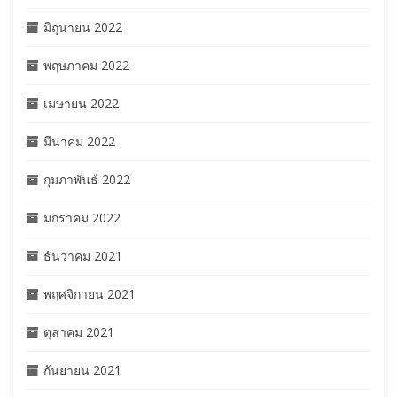
มิถุนายน 2022
พฤษภาคม 2022
เมษายน 2022
มีนาคม 2022
กุมภาพันธ์ 2022
มกราคม 2022
ธันวาคม 2021
พฤศจิกายน 2021
ตุลาคม 2021
กันยายน 2021