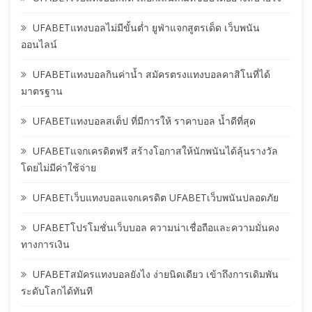
UFABETแทงบอลไม่มีขั้นต่ำ ยูฟ่าแจกสูตรเด็ด เว็บพนัน
ออนไลน์
UFABETแทงบอลกินค่าน้ำ สมัครตรงแทงบอลคาสิโนที่ได้
มาตรฐาน
UFABETแทงบอลสเต็ป ที่มีการให้ ราคาบอล น้ำดีที่สุด
UFABETแจกเครดิตฟรี สร้างโอกาสให้นักพนันได้ลุ้นรางวัล
โดยไม่มีค่าใช้จ่าย
UFABETเว็บแทงบอลแจกเครดิต UFABETเว็บพนันปลอดภัย
UFABETโปรโมชั่นเว็บบอล ความน่าเชื่อถือและความมั่นคง
ทางการเงิน
UFABETสมัครแทงบอลยังไง ง่ายนิดเดียว เข้าถึงการเดิมพัน
ระดับโลกได้ทันที