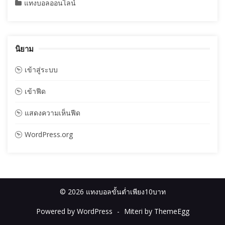
แทงบอลออนไลน์
นิยาม
เข้าสู่ระบบ
เข้าฟีด
แสดงความเห็นฟีด
WordPress.org
© 2026 แทงบอลขั้นต่ำเพียง10บาท
Powered by WordPress
-
Miteri by ThemeEgg