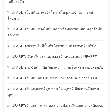
เหนือระดับ
UFABETเว็บพนันตรง เปิดโอกาสให้ผู้เล่นเข้าถึงการพนัน
โดยตรง
UFABETเว็บพนันตรงไม่มีขั้นต่ำ พร้อมการสนับสนุนลูกค้าที่มี
คุณภาพ
UFABETฝากถอนไม่มีขั้นต่ำ โอกาสสำหรับการสร้างกำไร
UFABETสมัครเว็บตรงแทงบอล เว็บตรงแทงบอลUFABET
UFABETฝากขั้นต่ำ เพื่อรักษาความรวดเร็วและความปลอดภัย
UFABETเว็บพนันอันดับ1 ความน่าเชื่อถือและบริการเยี่ยม
UFABETเว็บแทงบอลดีสุด ทางเลือกสุดพรีเมียมสำหรับแฟน
ฟุตบอล
UFABETเว็บแม่ต่างประเทศ ความปลอดภัยและความยุติธรรม